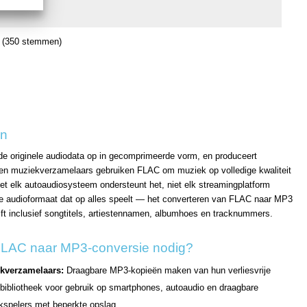
(350 stemmen)
on
 de originele audiodata op in gecomprimeerde vorm, en produceert
 en muziekverzamelaars gebruiken FLAC om muziek op volledige kwaliteit
iet elk autoaudiosysteem ondersteunt het, niet elk streamingplatform
sele audioformaat dat op alles speelt — het converteren van FLAC naar MP3
ijft inclusief songtitels, artiestennamen, albumhoes en tracknummers.
FLAC naar MP3-conversie nodig?
kverzamelaars:
Draagbare MP3-kopieën maken van hun verliesvrije
ibliotheek voor gebruik op smartphones, autoaudio en draagbare
kspelers met beperkte opslag.