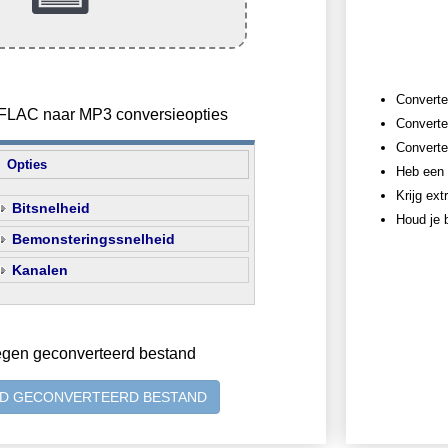
Converte
n FLAC naar MP3 conversieopties
Converte
Converte
Opties
Heb een 
Krijg ext
Bitsnelheid
Houd je b
Bemonsteringssnelheid
Kanalen
egen geconverteerd bestand
D GECONVERTEERD BESTAND