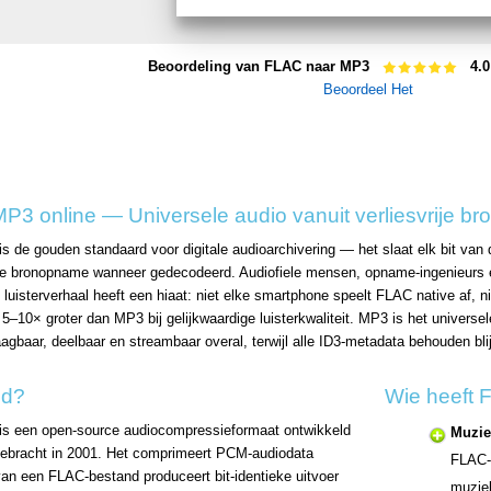
Beoordeling van FLAC naar MP3
4.0
Beoordeel Het
3 online — Universele audio vanuit verliesvrije br
 de gouden standaard voor digitale audioarchivering — het slaat elk bit van
n de bronopname wanneer gedecodeerd. Audiofiele mensen, opname-ingenieurs
luisterverhaal heeft een hiaat: niet elke smartphone speelt FLAC native af, n
 5–10× groter dan MP3 bij gelijkwaardige luisterkwaliteit. MP3 is het univer
aagbaar, deelbaar en streambaar overal, terwijl alle ID3-metadata behouden bl
nd?
Wie heeft 
is een open-source audiocompressieformaat ontwikkeld
Muzie
gebracht in 2001. Het comprimeert PCM-audiodata
FLAC-b
van een FLAC-bestand produceert bit-identieke uitvoer
muzie