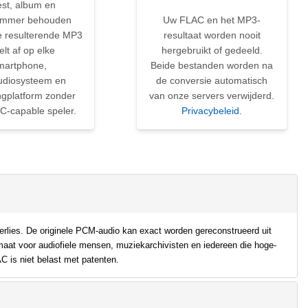
est, album en
ummer behouden
Uw FLAC en het MP3-
De resulterende MP3
resultaat worden nooit
elt af op elke
hergebruikt of gedeeld.
martphone,
Beide bestanden worden na
udiosysteem en
de conversie automatisch
ngplatform zonder
van onze servers verwijderd.
C-capable speler.
Privacybeleid
.
lies. De originele PCM-audio kan exact worden gereconstrueerd uit
maat voor audiofiele mensen, muziekarchivisten en iedereen die hoge-
C is niet belast met patenten.