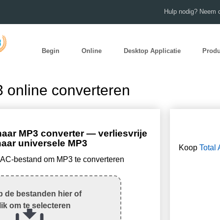
Hulp nodig? Neem c
Begin
Online
Desktop Applicatie
Prod
online converteren
aar MP3 converter — verliesvrije
naar universele MP3
Koop
Total
LAC-bestand om MP3 te converteren
 de bestanden hier of
lik om te selecteren