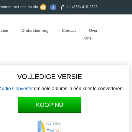
ontact met ons op via
+1 (855) 418-2323
ucten
Ondersteuning
Contact
Over
Ons
VOLLEDIGE VERSIE
 Audio Converter
om hele albums in één keer te converteren.
KOOP NU