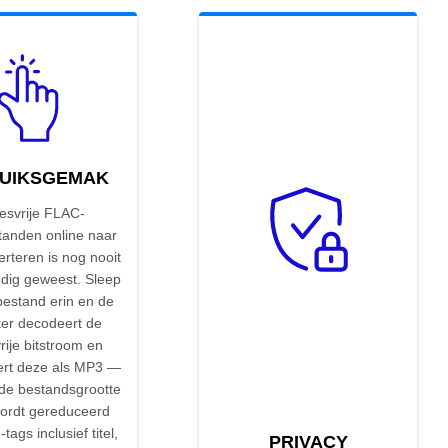
UIKSGEMAK
iesvrije FLAC-
tanden online naar
rteren is nog nooit
dig geweest. Sleep
bestand erin en de
ter decodeert de
vrije bitstroom en
rt deze als MP3 —
e bestandsgrootte
ordt gereduceerd
-tags inclusief titel,
PRIVACY