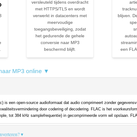
versleuteld tijdens overdracht
arti
D
met HTTPS/TLS en wordt
trackn
3
verwerkt in datacenters met
blijven. 
meervoudige
spe
toegangsbeveiliging, zodat
s
het gedurende de gehele
autoa
e
conversie naar MP3
streami
.
beschermd blijft.
een FLA
naar MP3 online ▼
) is een open-source audioformaat dat audio comprimeert zonder gegevensver
aliteitsvermindering door codering of decodering. FLAC is het voorkeursfor
sample, tot 384 kHz samplefrequentie) in gecomprimeerde vorm wil opslaan. FLA
verteren?