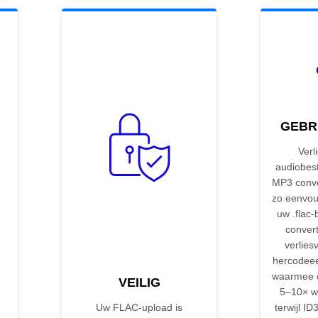
GEBR
Verl
audiobes
MP3 conve
zo eenvou
uw .flac-
conver
verlies
hercodeee
waarmee d
VEILIG
5–10× w
Uw FLAC-upload is
terwijl ID3