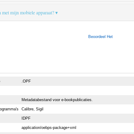
n met mijn mobiele apparaat?
Beoordeel Het
e
.OPF
Metadatabestand voor e-bookpublicaties.
rogramma's
Calibre, Sigil
IDPF
application/oebps-package+xml