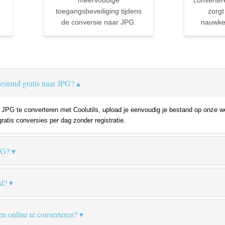
meervoudige
converter
toegangsbeveiliging tijdens
zorgt
de conversie naar JPG.
nauwkeu
estand gratis naar JPG?
PG te converteren met Coolutils, upload je eenvoudig je bestand op onze we
gratis conversies per dag zonder registratie.
PG?
d?
en online te converteren?