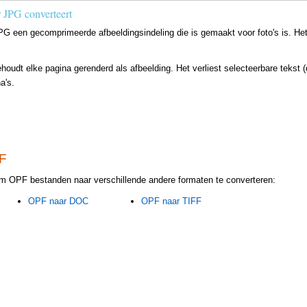
r JPG converteert
JPG een gecomprimeerde afbeeldingsindeling die is gemaakt voor foto's is. Het
dt elke pagina gerenderd als afbeelding. Het verliest selecteerbare tekst (
a's.
F
 om OPF bestanden naar verschillende andere formaten te converteren:
OPF naar DOC
OPF naar TIFF