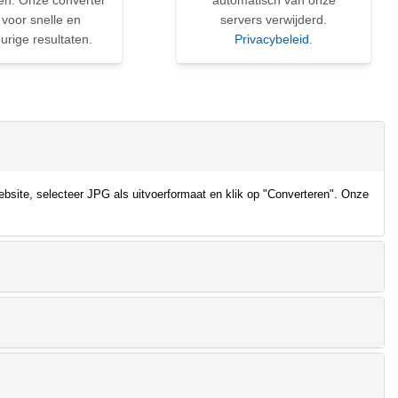
en. Onze converter
automatisch van onze
 voor snelle en
servers verwijderd.
rige resultaten.
Privacybeleid
.
bsite, selecteer JPG als uitvoerformaat en klik op "Converteren". Onze