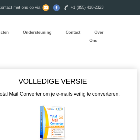
ontact met ons op via
+1 (855) 418-2323
ucten
Ondersteuning
Contact
Over
Ons
VOLLEDIGE VERSIE
Total Mail Converter om je e-mails veilig te converteren.