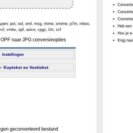
Converte
Converte
Converte
ypen: pst, ost, eml, msg, mime, smime, p7m, mbox,
Heb een 
vcf, vmbx, opf, asice, cpgz, lzh, zcf
Hou je e-
an OPF naar JPG conversieopties
Krijg na
Instellingen
Koptekst en Voettekst
egen geconverteerd bestand