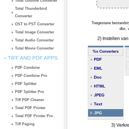
Total Outlook Converter
Total Thunderbird
Converter
Toegestane bestandst
OST to PST Converter
dbx, 
Total Image Converter
2) Instellen v
Total Audio Converter
Total Movie Converter
%s Converters
TIFF AND PDF APPS
PDF
PDF Combine
EML
PDF Combine Pro
Doc
PDF Splitter
HTML
PDF Splitter Pro
JPEG
Tiff PDF Cleaner
Text
Total PDF Printer
JPG
Total PDF Printer Pro
Tiff Paging
3) Verkr