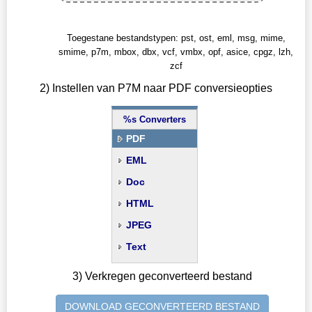
Toegestane bestandstypen: pst, ost, eml, msg, mime,
smime, p7m, mbox, dbx, vcf, vmbx, opf, asice, cpgz, lzh,
zcf
2) Instellen van P7M naar PDF conversieopties
%s Converters
PDF
EML
Doc
HTML
JPEG
Text
3) Verkregen geconverteerd bestand
DOWNLOAD GECONVERTEERD BESTAND