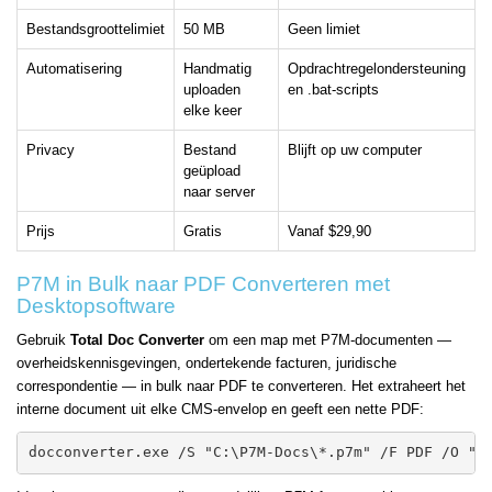
Bestandsgroottelimiet
50 MB
Geen limiet
Automatisering
Handmatig
Opdrachtregelondersteuning
uploaden
en .bat-scripts
elke keer
Privacy
Bestand
Blijft op uw computer
geüpload
naar server
Prijs
Gratis
Vanaf $29,90
P7M in Bulk naar PDF Converteren met
Desktopsoftware
Gebruik
Total Doc Converter
om een map met P7M-documenten —
overheidskennisgevingen, ondertekende facturen, juridische
correspondentie — in bulk naar PDF te converteren. Het extraheert het
interne document uit elke CMS-envelop en geeft een nette PDF:
docconverter.exe /S "C:\P7M-Docs\*.p7m" /F PDF /O "C