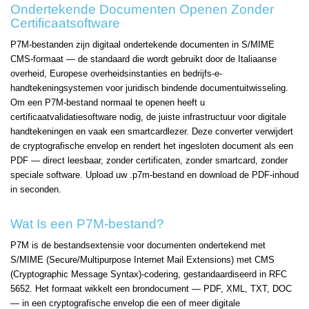
Ondertekende Documenten Openen Zonder
Certificaatsoftware
P7M-bestanden zijn digitaal ondertekende documenten in S/MIME
CMS-formaat — de standaard die wordt gebruikt door de Italiaanse
overheid, Europese overheidsinstanties en bedrijfs-e-
handtekeningsystemen voor juridisch bindende documentuitwisseling.
Om een P7M-bestand normaal te openen heeft u
certificaatvalidatiesoftware nodig, de juiste infrastructuur voor digitale
handtekeningen en vaak een smartcardlezer. Deze converter verwijdert
de cryptografische envelop en rendert het ingesloten document als een
PDF — direct leesbaar, zonder certificaten, zonder smartcard, zonder
speciale software. Upload uw .p7m-bestand en download de PDF-inhoud
in seconden.
Wat Is een P7M-bestand?
P7M is de bestandsextensie voor documenten ondertekend met
S/MIME (Secure/Multipurpose Internet Mail Extensions) met CMS
(Cryptographic Message Syntax)-codering, gestandaardiseerd in RFC
5652. Het formaat wikkelt een brondocument — PDF, XML, TXT, DOC
— in een cryptografische envelop die een of meer digitale