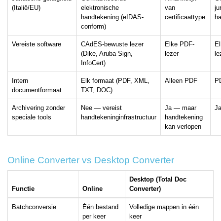
(Italië/EU)
elektronische
van
ju
handtekening (eIDAS-
certificaattype
ha
conform)
Vereiste software
CAdES-bewuste lezer
Elke PDF-
E
(Dike, Aruba Sign,
lezer
le
InfoCert)
Intern
Elk formaat (PDF, XML,
Alleen PDF
P
documentformaat
TXT, DOC)
Archivering zonder
Nee — vereist
Ja — maar
J
speciale tools
handtekeninginfrastructuur
handtekening
kan verlopen
Online Converter vs Desktop Converter
Desktop (Total Doc
Functie
Online
Converter)
Batchconversie
Één bestand
Volledige mappen in één
per keer
keer