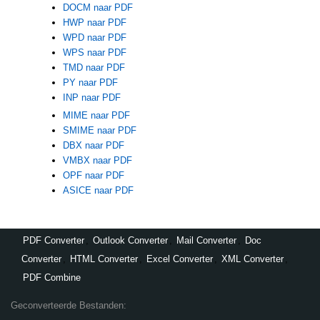
DOCM naar PDF
HWP naar PDF
WPD naar PDF
WPS naar PDF
TMD naar PDF
PY naar PDF
INP naar PDF
MIME naar PDF
SMIME naar PDF
DBX naar PDF
VMBX naar PDF
OPF naar PDF
ASICE naar PDF
PDF Converter
,
Outlook Converter
,
Mail Converter
,
Doc
Converter
,
HTML Converter
,
Excel Converter
,
XML Converter
,
PDF Combine
Geconverteerde Bestanden: