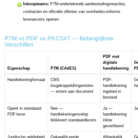
Inkoopteams:
P7M-ondertekende aanbestedingsreacties,
contracten en officiële offertes van overheidsconforme
leveranciers openen
P7M vs PDF vs PKCS#7 — Belangrijkste
Verschillen
PDF met
digitale
G
Eigenschap
P7M (CAdES)
handtekening
P
Handtekeningformaat
CMS
PDF-
G
losgekoppeld/ingesloten
handtekening
ha
— extern aan document
ingebed in
bestand
Opent in standaard
Nee —
Ja —
J
PDF-lezer
handtekeningenvelop
handtekening
blokkeert standaardlezers
inline
geverifieerd
Juridische geldigheid
Gekwalificeerde
Afhankelijk
G