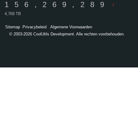
156,269,289
/
4,769 TB
Sitemap
Privacybeleid
Algemene Voorwaarden
© 2003-2026 CoolUtils Development. Alle rechten voorbehouden.