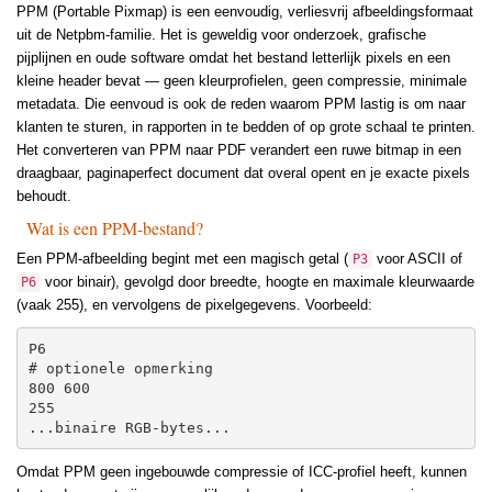
PPM (Portable Pixmap) is een eenvoudig, verliesvrij afbeeldingsformaat
uit de Netpbm-familie. Het is geweldig voor onderzoek, grafische
pijplijnen en oude software omdat het bestand letterlijk pixels en een
kleine header bevat — geen kleurprofielen, geen compressie, minimale
metadata. Die eenvoud is ook de reden waarom PPM lastig is om naar
klanten te sturen, in rapporten in te bedden of op grote schaal te printen.
Het converteren van PPM naar PDF verandert een ruwe bitmap in een
draagbaar, paginaperfect document dat overal opent en je exacte pixels
behoudt.
Wat is een PPM-bestand?
Een PPM-afbeelding begint met een magisch getal (
voor ASCII of
P3
voor binair), gevolgd door breedte, hoogte en maximale kleurwaarde
P6
(vaak 255), en vervolgens de pixelgegevens. Voorbeeld:
P6

# optionele opmerking

800 600

255

Omdat PPM geen ingebouwde compressie of ICC-profiel heeft, kunnen