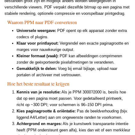
bestanden groot zijn en mogelijk anders worden weergegeven in
verschillende viewers. PDF verpakt diezelfde bitmap op een pagina met
stabiele rendering, optionele compressie en voorspelbaar printgedrag.
Waarom PPM naar PDF converteren
Universele weergave:
PDF opent op elk apparaat zonder extra
codecs of plugins.
Klaar voor printlayout:
Vergrendel een exacte paginagrootte en
marges voor nauwkeurige output.
Kleiner formaat (vaak):
PDF kan afbeeldingen comprimeren
zonder de geëxporteerde pixelafmetingen te veranderen.
Gemakkelijk te delen:
Voeg bij email bijlage, upload naar
portalen of archiveer met vertrouwen.
Hoe het beste resultaat te krijgen
Kennis van je resolutie:
Als je PPM 3000?2000 is, beslis hoe
dat op een pagina moet passen. Voor gedetailleerd printwerk,
richt op ~300 DPI; voor schermen is 96–150 DPI prima.
Kies paginagrootte & oriëntatie:
Pas de beeldverhouding (bijv.
liggend A4/Letter) aan om ongewenste randen te voorkomen.
Achtergrond en marges:
Als je kunstwerk transparante intentie
heeft (PPM ondersteunt geen alfa), kies dan wit of een merkkleur