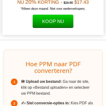
20%
NU
KORTING -
$17.43
$24.90
*Alleen deze maand. Niet voor wederverkopers.
KOOP NU
Hoe PPM naar PDF
converteren?
💾
Upload uw bestand:
Ga naar de site,
1
klik op «Bestand uploaden» en selecteer
uw PPM bestand.
✍️
Stel conversie-opties in:
Kies PDF als
2