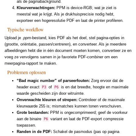
als de paginabackground.
Kleurverwachtingen:
PPM is device-RGB; wat je ziet is
meestal wat je krijgt. Als je drukhuisprecisie nodig hebt,
exporteer een hogeresolutie PDF en laat de printer profileren.
Typische workflow
Upload je
.ppm
-bestand, kies PDF als het doel, stel pagina-opties in
(grootte, oriëntatie, passen/centreren), en converteer. Als je meerdere
afbeeldingen hebt die in één document moeten komen, converteer ze en
voeg ze vervolgens samen in je favoriete PDF-combiner om een
meerpagina-rapport te maken.
Problemen oplossen
“Bad magic number” of parseerfouten:
Zorg ervoor dat de
header exact
of
is en dat breedte, hoogte en maximale
P3
P6
waarde gescheiden zijn door witruimte.
Onverwachte kleuren of strepen:
Controleer of de maximale
kleurwaarde 255 is; mismatches kunnen tonen verschuiven.
Grote bestanden:
PPM is ongecomprimeerd; geef de voorkeur
aan de binaire
variant en laat de PDF-export compressie
P6
toepassen.
Randen in de PDF:
Schakel de pasmodus (pas op pagina