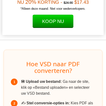
20%
NU
KORTING -
$17.43
$24.90
*Alleen deze maand. Niet voor wederverkopers.
KOOP NU
Hoe VSD naar PDF
converteren?
💾
Upload uw bestand:
Ga naar de site,
1
klik op «Bestand uploaden» en selecteer
uw VSD bestand.
✍️
Stel conversie-opties in:
Kies PDF als
2