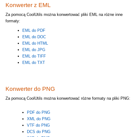
Konwerter z EML
Za pomocą CoolUtils można konwertować pliki EML na różne inne
formaty:
EML do PDF
EML do DOC
EML do HTML
EML do JPG
EML do TIFF
EML do TXT
Konwerter do PNG
Za pomocą CoolUtils można konwertować różne formaty na pliki PNG:
PDF do PNG
XML do PNG
VTF do PNG
DCS do PNG