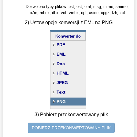
Dozwolone typy plików: pst, ost, eml, msg, mime, smime,
p7m, mbox, dbx, vcf, vmbx, opf, asice, cpgz, lzh, zcf
2) Ustaw opcje konwersji z EML na PNG
Konwerter do
PDF
EML
Doc
HTML
JPEG
Text
PNG
3) Pobierz przekonwertowany plik
POBIERZ PRZEKONWERTOWANY PLIK