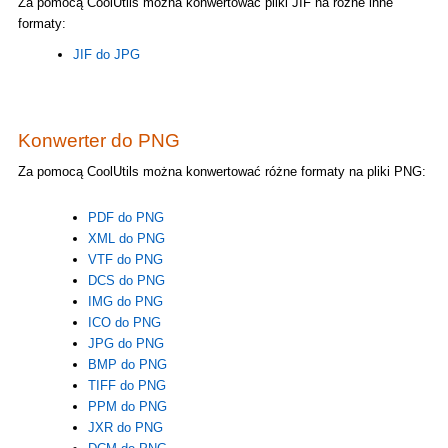
Za pomocą CoolUtils można konwertować pliki JIF na różne inne
formaty:
JIF do JPG
Konwerter do PNG
Za pomocą CoolUtils można konwertować różne formaty na pliki PNG:
PDF do PNG
XML do PNG
VTF do PNG
DCS do PNG
IMG do PNG
ICO do PNG
JPG do PNG
BMP do PNG
TIFF do PNG
PPM do PNG
JXR do PNG