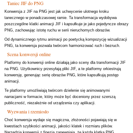
Taniec JIF do PNG
Konwersja z JIF na PNG jest jak uchwycenie ulotnego kroku
tanecznego w ponadczasowej ramie. Ta transformacja wydobywa
poszczególne klatki animacji JIF i kapsułkuje je jako pojedyncze obrazy
PNG, zachowując istotę ruchu w serii nieruchomych obrazów.
Od dynamicznego rytmu animacji po poetycką kompozycję wizualizacji
PNG, ta konwersja pozwala twórcom harmonizować ruch i bezruch.
Scena konwersji online
Platformy do konwersji online działają jako sceny dla transformacji JIF
na PNG. Użytkownicy przesyłają pliki JIF, a te platformy orkiestrują
konwersję, generując serię obrazów PNG, które kapsułkują postęp
animacji.
Te platformy umożliwiają twórcom dzielenie się animowanymi
narracjami w formacie, który może być doceniony przez szerszą
publiczność, niezależnie od urządzenia czy aplikacji.
Wyzwania i rzemiosło
Choć konwersja wydaje się magiczna, złożoności pojawiają się w
kwestiach szybkości animacji, jakości klatek i rozmiaru plików.
Narzędzia konwersji z finezją zapewniają, że każda klatka PNG