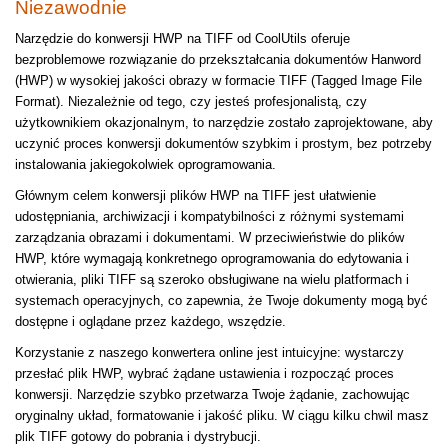
Niezawodnie
Narzędzie do konwersji HWP na TIFF od CoolUtils oferuje
bezproblemowe rozwiązanie do przekształcania dokumentów Hanword
(HWP) w wysokiej jakości obrazy w formacie TIFF (Tagged Image File
Format). Niezależnie od tego, czy jesteś profesjonalistą, czy
użytkownikiem okazjonalnym, to narzędzie zostało zaprojektowane, aby
uczynić proces konwersji dokumentów szybkim i prostym, bez potrzeby
instalowania jakiegokolwiek oprogramowania.
Głównym celem konwersji plików HWP na TIFF jest ułatwienie
udostępniania, archiwizacji i kompatybilności z różnymi systemami
zarządzania obrazami i dokumentami. W przeciwieństwie do plików
HWP, które wymagają konkretnego oprogramowania do edytowania i
otwierania, pliki TIFF są szeroko obsługiwane na wielu platformach i
systemach operacyjnych, co zapewnia, że Twoje dokumenty mogą być
dostępne i oglądane przez każdego, wszędzie.
Korzystanie z naszego konwertera online jest intuicyjne: wystarczy
przesłać plik HWP, wybrać żądane ustawienia i rozpocząć proces
konwersji. Narzędzie szybko przetwarza Twoje żądanie, zachowując
oryginalny układ, formatowanie i jakość pliku. W ciągu kilku chwil masz
plik TIFF gotowy do pobrania i dystrybucji.