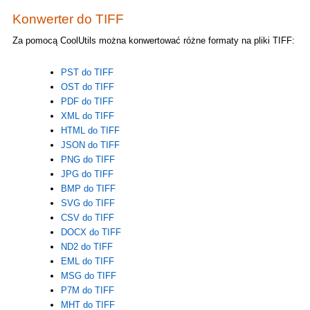
Konwerter do TIFF
Za pomocą CoolUtils można konwertować różne formaty na pliki TIFF:
PST do TIFF
OST do TIFF
PDF do TIFF
XML do TIFF
HTML do TIFF
JSON do TIFF
PNG do TIFF
JPG do TIFF
BMP do TIFF
SVG do TIFF
CSV do TIFF
DOCX do TIFF
ND2 do TIFF
EML do TIFF
MSG do TIFF
P7M do TIFF
MHT do TIFF