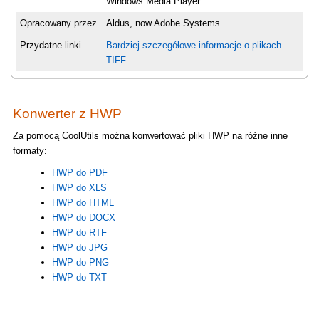
Windows Media Player
Opracowany przez
Aldus, now Adobe Systems
Przydatne linki
Bardziej szczegółowe informacje o plikach
TIFF
Konwerter z HWP
Za pomocą CoolUtils można konwertować pliki HWP na różne inne
formaty:
HWP do PDF
HWP do XLS
HWP do HTML
HWP do DOCX
HWP do RTF
HWP do JPG
HWP do PNG
HWP do TXT