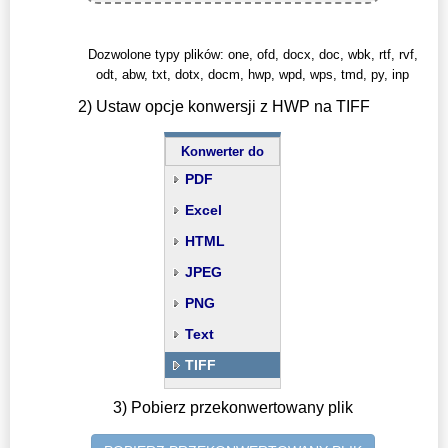
Dozwolone typy plików: one, ofd, docx, doc, wbk, rtf, rvf,
odt, abw, txt, dotx, docm, hwp, wpd, wps, tmd, py, inp
2) Ustaw opcje konwersji z HWP na TIFF
Konwerter do
PDF
Excel
HTML
JPEG
PNG
Text
TIFF
3) Pobierz przekonwertowany plik