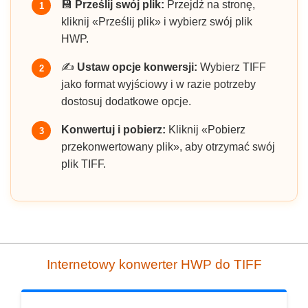
💾
Prześlij swój plik:
Przejdź na stronę,
1
kliknij «Prześlij plik» i wybierz swój plik
HWP.
✍️
Ustaw opcje konwersji:
Wybierz TIFF
2
jako format wyjściowy i w razie potrzeby
dostosuj dodatkowe opcje.
Konwertuj i pobierz:
Kliknij «Pobierz
3
przekonwertowany plik», aby otrzymać swój
plik TIFF.
Internetowy konwerter HWP do TIFF