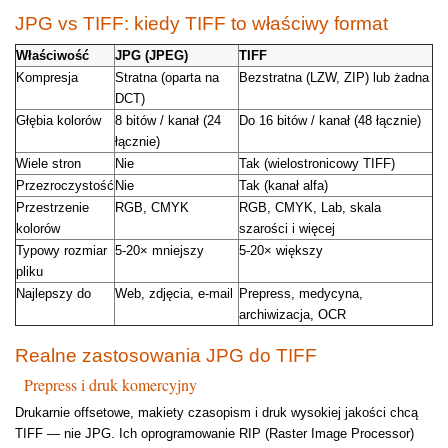
JPG vs TIFF: kiedy TIFF to właściwy format
Właściwość
JPG (JPEG)
TIFF
Kompresja
Stratna (oparta na
Bezstratna (LZW, ZIP) lub żadna
DCT)
Głębia kolorów
8 bitów / kanał (24
Do 16 bitów / kanał (48 łącznie)
łącznie)
Wiele stron
Nie
Tak (wielostronicowy TIFF)
Przezroczystość
Nie
Tak (kanał alfa)
Przestrzenie
RGB, CMYK
RGB, CMYK, Lab, skala
kolorów
szarości i więcej
Typowy rozmiar
5-20× mniejszy
5-20× większy
pliku
Najlepszy do
Web, zdjęcia, e-mail
Prepress, medycyna,
archiwizacja, OCR
Realne zastosowania JPG do TIFF
Prepress i druk komercyjny
Drukarnie offsetowe, makiety czasopism i druk wysokiej jakości chcą
TIFF — nie JPG. Ich oprogramowanie RIP (Raster Image Processor)