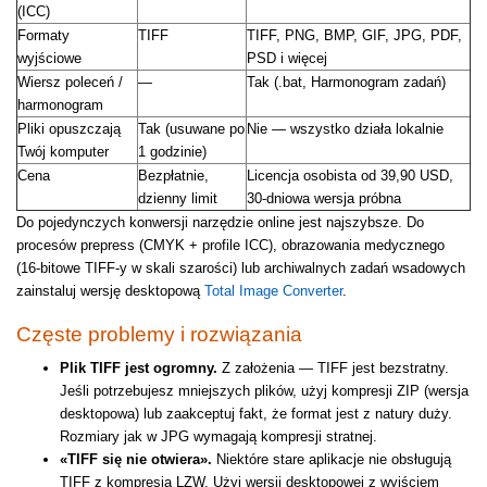
(ICC)
Formaty
TIFF
TIFF, PNG, BMP, GIF, JPG, PDF,
wyjściowe
PSD i więcej
Wiersz poleceń /
—
Tak (.bat, Harmonogram zadań)
harmonogram
Pliki opuszczają
Tak (usuwane po
Nie — wszystko działa lokalnie
Twój komputer
1 godzinie)
Cena
Bezpłatnie,
Licencja osobista od 39,90 USD,
dzienny limit
30-dniowa wersja próbna
Do pojedynczych konwersji narzędzie online jest najszybsze. Do
procesów prepress (CMYK + profile ICC), obrazowania medycznego
(16-bitowe TIFF-y w skali szarości) lub archiwalnych zadań wsadowych
zainstaluj wersję desktopową
Total Image Converter
.
Częste problemy i rozwiązania
Plik TIFF jest ogromny.
Z założenia — TIFF jest bezstratny.
Jeśli potrzebujesz mniejszych plików, użyj kompresji ZIP (wersja
desktopowa) lub zaakceptuj fakt, że format jest z natury duży.
Rozmiary jak w JPG wymagają kompresji stratnej.
«TIFF się nie otwiera».
Niektóre stare aplikacje nie obsługują
TIFF z kompresją LZW. Użyj wersji desktopowej z wyjściem