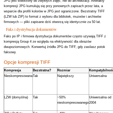
JPG jest stworzony do zwykłych zdjęć, nie do archiwizacji. Artefakty
kompresji JPG kumulują się przy ponownych zapisach przez lata, a
wsparcie dla profili kolorów w JPG jest ograniczone. Bezstratny TIFF
(LZW lub ZIP) to format z wyboru dla bibliotek, muzeów i archiwów
firmowych — pliki zapisane dziś otworzą się identycznie za 50 lat.
Faks i dystrybucja dokumentów
Faks po IP i firmowa dystrybucja dokumentów często używają TIFF z
kompresją Group 4 ze względu na efektywność dla obrazów
dwupoziomowych. Konwertuj źródła JPG do TIFF, gdy zasilasz potok
faksowy.
Opcje kompresji TIFF
Kompresja
Bezstratna?
Rozmiar
Kompatybilnoś
Nieskompresowana
Tak
Największy
Uniwersalna
LZW (domyślna)
Tak
~50%
Uniwersalna od
nieskompresowanego
2004