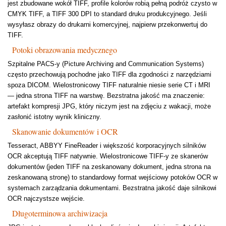
jest zbudowane wokół TIFF, profile kolorów robią pełną podróż czysto w
CMYK TIFF, a TIFF 300 DPI to standard druku produkcyjnego. Jeśli
wysyłasz obrazy do drukarni komercyjnej, najpierw przekonwertuj do
TIFF.
Potoki obrazowania medycznego
Szpitalne PACS-y (Picture Archiving and Communication Systems)
często przechowują pochodne jako TIFF dla zgodności z narzędziami
spoza DICOM. Wielostronicowy TIFF naturalnie niesie serie CT i MRI
— jedna strona TIFF na warstwę. Bezstratna jakość ma znaczenie:
artefakt kompresji JPG, który niczym jest na zdjęciu z wakacji, może
zasłonić istotny wynik kliniczny.
Skanowanie dokumentów i OCR
Tesseract, ABBYY FineReader i większość korporacyjnych silników
OCR akceptują TIFF natywnie. Wielostronicowe TIFF-y ze skanerów
dokumentów (jeden TIFF na zeskanowany dokument, jedna strona na
zeskanowaną stronę) to standardowy format wejściowy potoków OCR w
systemach zarządzania dokumentami. Bezstratna jakość daje silnikowi
OCR najczystsze wejście.
Długoterminowa archiwizacja