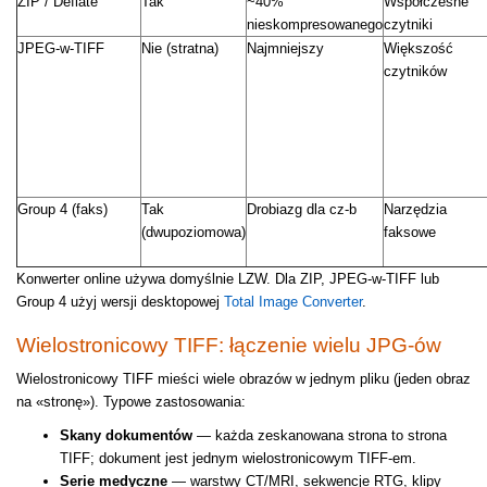
ZIP / Deflate
Tak
~40%
Współczesne
nieskompresowanego
czytniki
JPEG-w-TIFF
Nie (stratna)
Najmniejszy
Większość
czytników
Group 4 (faks)
Tak
Drobiazg dla cz-b
Narzędzia
(dwupoziomowa)
faksowe
Konwerter online używa domyślnie LZW. Dla ZIP, JPEG-w-TIFF lub
Group 4 użyj wersji desktopowej
Total Image Converter
.
Wielostronicowy TIFF: łączenie wielu JPG-ów
Wielostronicowy TIFF mieści wiele obrazów w jednym pliku (jeden obraz
na «stronę»). Typowe zastosowania:
Skany dokumentów
— każda zeskanowana strona to strona
TIFF; dokument jest jednym wielostronicowym TIFF-em.
Serie medyczne
— warstwy CT/MRI, sekwencje RTG, klipy