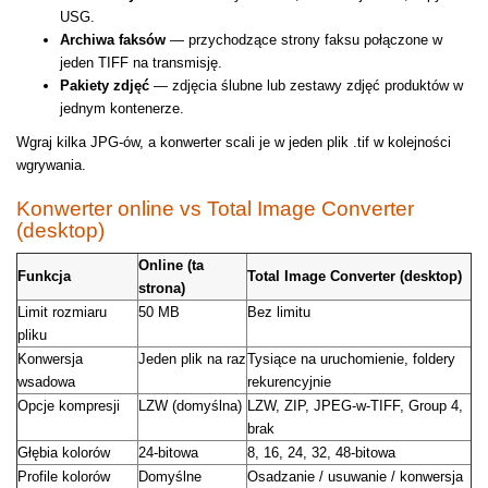
USG.
Archiwa faksów
— przychodzące strony faksu połączone w
jeden TIFF na transmisję.
Pakiety zdjęć
— zdjęcia ślubne lub zestawy zdjęć produktów w
jednym kontenerze.
Wgraj kilka JPG-ów, a konwerter scali je w jeden plik .tif w kolejności
wgrywania.
Konwerter online vs Total Image Converter
(desktop)
Online (ta
Funkcja
Total Image Converter (desktop)
strona)
Limit rozmiaru
50 MB
Bez limitu
pliku
Konwersja
Jeden plik na raz
Tysiące na uruchomienie, foldery
wsadowa
rekurencyjnie
Opcje kompresji
LZW (domyślna)
LZW, ZIP, JPEG-w-TIFF, Group 4,
brak
Głębia kolorów
24-bitowa
8, 16, 24, 32, 48-bitowa
Profile kolorów
Domyślne
Osadzanie / usuwanie / konwersja