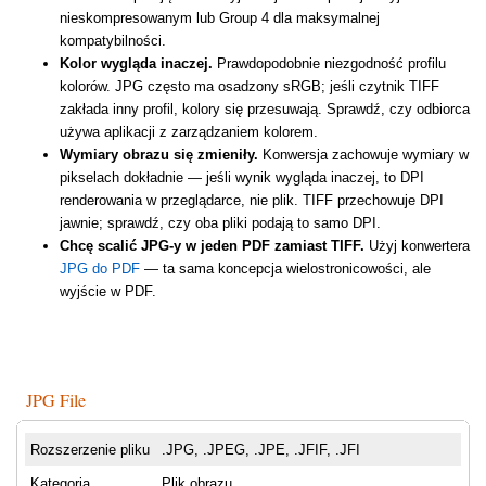
nieskompresowanym lub Group 4 dla maksymalnej
kompatybilności.
Kolor wygląda inaczej.
Prawdopodobnie niezgodność profilu
kolorów. JPG często ma osadzony sRGB; jeśli czytnik TIFF
zakłada inny profil, kolory się przesuwają. Sprawdź, czy odbiorca
używa aplikacji z zarządzaniem kolorem.
Wymiary obrazu się zmieniły.
Konwersja zachowuje wymiary w
pikselach dokładnie — jeśli wynik wygląda inaczej, to DPI
renderowania w przeglądarce, nie plik. TIFF przechowuje DPI
jawnie; sprawdź, czy oba pliki podają to samo DPI.
Chcę scalić JPG-y w jeden PDF zamiast TIFF.
Użyj konwertera
JPG do PDF
— ta sama koncepcja wielostronicowości, ale
wyjście w PDF.
JPG File
Rozszerzenie pliku
.JPG, .JPEG, .JPE, .JFIF, .JFI
Kategoria
Plik obrazu