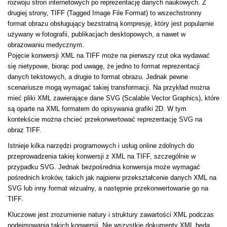
rozwoju stron internetowych po reprezentację danych naukowych. Z
drugiej strony, TIFF (Tagged Image File Format) to wszechstronny
format obrazu obsługujący bezstratną kompresję, który jest popularnie
używany w fotografii, publikacjach desktopowych, a nawet w
obrazowaniu medycznym.
Pojęcie konwersji XML na TIFF może na pierwszy rzut oka wydawać
się nietypowe, biorąc pod uwagę, że jedno to format reprezentacji
danych tekstowych, a drugie to format obrazu. Jednak pewne
scenariusze mogą wymagać takiej transformacji. Na przykład można
mieć pliki XML zawierające dane SVG (Scalable Vector Graphics), które
są oparte na XML formatem do opisywania grafiki 2D. W tym
kontekście można chcieć przekonwertować reprezentację SVG na
obraz TIFF.
Istnieje kilka narzędzi programowych i usług online zdolnych do
przeprowadzenia takiej konwersji z XML na TIFF, szczególnie w
przypadku SVG. Jednak bezpośrednia konwersja może wymagać
pośrednich kroków, takich jak najpierw przekształcenie danych XML na
SVG lub inny format wizualny, a następnie przekonwertowanie go na
TIFF.
Kluczowe jest zrozumienie natury i struktury zawartości XML podczas
podejmowania takich konwersji. Nie wszystkie dokumenty XML będą