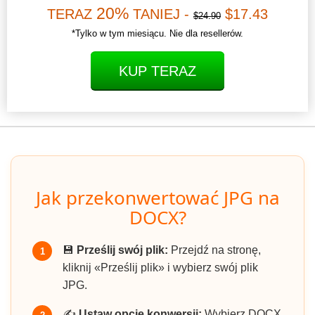
20%
TERAZ
TANIEJ -
$17.43
$24.90
*Tylko w tym miesiącu. Nie dla resellerów.
KUP TERAZ
Jak przekonwertować JPG na
DOCX?
💾
Prześlij swój plik:
Przejdź na stronę,
1
kliknij «Prześlij plik» i wybierz swój plik
JPG.
✍️
Ustaw opcje konwersji:
Wybierz DOCX