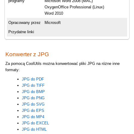
programy
Microsoft Word 2008 (MAC)
OxygenOffice Professional (Linux)
Word 2010
Opracowany przez
Microsoft
Przydatne linki
Konwerter z JPG
Za pomocą CoolUtils można konwertować pliki JPG na różne inne
formaty:
JPG do PDF
JPG do TIFF
JPG do BMP
JPG do PNG
JPG do SVG
JPG do EPS
JPG do MP4
JPG do EXCEL
JPG do HTML