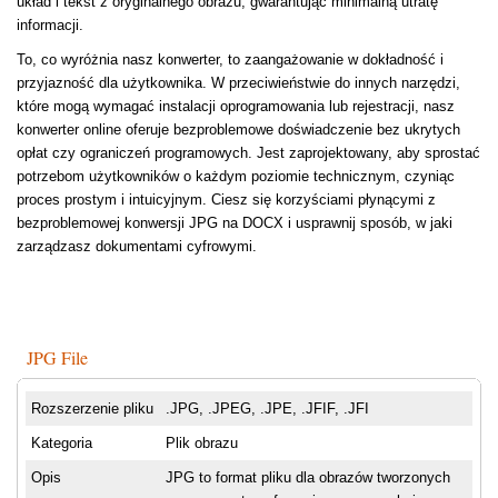
układ i tekst z oryginalnego obrazu, gwarantując minimalną utratę
informacji.
To, co wyróżnia nasz konwerter, to zaangażowanie w dokładność i
przyjazność dla użytkownika. W przeciwieństwie do innych narzędzi,
które mogą wymagać instalacji oprogramowania lub rejestracji, nasz
konwerter online oferuje bezproblemowe doświadczenie bez ukrytych
opłat czy ograniczeń programowych. Jest zaprojektowany, aby sprostać
potrzebom użytkowników o każdym poziomie technicznym, czyniąc
proces prostym i intuicyjnym. Ciesz się korzyściami płynącymi z
bezproblemowej konwersji JPG na DOCX i usprawnij sposób, w jaki
zarządzasz dokumentami cyfrowymi.
JPG File
Rozszerzenie pliku
.JPG, .JPEG, .JPE, .JFIF, .JFI
Kategoria
Plik obrazu
Opis
JPG to format pliku dla obrazów tworzonych