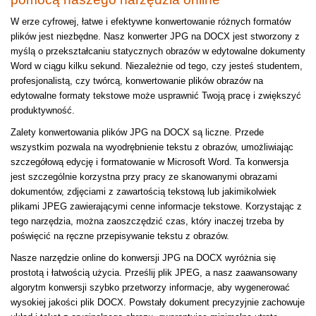
W erze cyfrowej, łatwe i efektywne konwertowanie różnych formatów
plików jest niezbędne. Nasz konwerter JPG na DOCX jest stworzony z
myślą o przekształcaniu statycznych obrazów w edytowalne dokumenty
Word w ciągu kilku sekund. Niezależnie od tego, czy jesteś studentem,
profesjonalistą, czy twórcą, konwertowanie plików obrazów na
edytowalne formaty tekstowe może usprawnić Twoją pracę i zwiększyć
produktywność.
Zalety konwertowania plików JPG na DOCX są liczne. Przede
wszystkim pozwala na wyodrębnienie tekstu z obrazów, umożliwiając
szczegółową edycję i formatowanie w Microsoft Word. Ta konwersja
jest szczególnie korzystna przy pracy ze skanowanymi obrazami
dokumentów, zdjęciami z zawartością tekstową lub jakimikolwiek
plikami JPEG zawierającymi cenne informacje tekstowe. Korzystając z
tego narzędzia, można zaoszczędzić czas, który inaczej trzeba by
poświęcić na ręczne przepisywanie tekstu z obrazów.
Nasze narzędzie online do konwersji JPG na DOCX wyróżnia się
prostotą i łatwością użycia. Prześlij plik JPEG, a nasz zaawansowany
algorytm konwersji szybko przetworzy informacje, aby wygenerować
wysokiej jakości plik DOCX. Powstały dokument precyzyjnie zachowuje