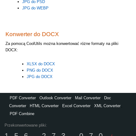
JPG do PSD
JPG do WEBP
Konwerter do DOCX
Za pomocą CoolUtils można konwertować różne formaty na pliki
DOCX:
XLSX do DOCX
PNG do DOCX
JPG do DOCX
PDF Converter
,
Outlook Converter
,
Mail Converter
,
Doc
Converter
,
HTML Converter
,
Excel Converter
,
XML Converter
,
PDF Combine
Przekonwertowane pliki:
156,273,070