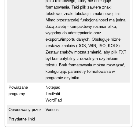
pliku tekstowego, który nie obsługuje
formatowania. Taki plik zawiera znaki
tekstowe, znaki tabulacji i znaki nowej linii.
Mimo przestarzałej funkcjonalności ma jedną
dużą zaletę - kompaktowy rozmiar pliku,
wygodny do udostępniania oraz
eksportu/importu danych. Obsługuje różne
zestawy znaków (DOS, WIN, ISO, KOI-8).
Zestaw znaków można zmienić, aby plik TXT
był kompatybilny z dowolnym czytnikiem
tekstu. Brak formatowania można rozwiązać,
konfigurując parametry formatowania w
programie czytnika.
Powiązane
Notepad
programy
TextEdit
WordPad
Opracowany przez
Various
Przydatne linki