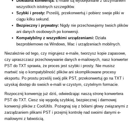
Dokładna konwersja:
E-maile są wyodrębniane z utrzymaniem
wszystkich istotnych szczegółów.
Szybki i prosty:
Prześlij, przekonwertuj i pobierz swoje pliki w
ciągu kilku sekund.
Bezpieczny i prywatny:
Nigdy nie przechowujemy twoich plików
ani danych osobowych po konwersji.
Kompatybilny z wszystkimi urządzeniami:
Działa
bezproblemowo na Windows, Mac i urządzeniach mobilnych.
Niezależnie od tego, czy migrujesz e-maile, tworzysz kopie zapasowe,
czy upraszczasz przechowywanie danych e-mailowych, nasz konwerter
PST do TXT sprawia, że proces jest szybki i prosty. Nie musisz
martwić się o kompatybilność plików ani skomplikowane procesy
eksportu. Po prostu prześlij swój plik PST, przekonwertuj go na TXT i
uzyskaj dostęp do swoich e-maili w czystym, czytelnym formacie.
Rozpocznij konwersję już dziś, odwiedzając naszą stronę konwertera
PST do TXT. Ciesz się wygodą szybkiej, bezpiecznej i darmowej
konwersji plików z CoolUtils. Pożegnaj się z bólami głowy związanymi z
zarządzaniem plikami PST i przejmij kontrolę nad swoimi danymi e-
mailowymi z łatwością.