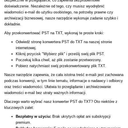
bezpiecznie w przeglądarce, co zapewnia bezproblemowe
doświadczenie. Niezależnie od tego, czy musisz wyodrębnić
wiadomości e-mail do użytku osobistego, na potrzeby prawne czy
archiwizacji biznesowej, nasze narzędzie wykonuje zadanie szybko i
dokładnie.
Aby przekonwertować PST na TXT, wykonaj te proste kroki:
Odwiedź stronę konwertera PST do TXT na naszej stronie
internetowej.
Kliknij przycisk "Wybierz plik" i prześlij swój plik PST.
Poczekaj kilka chwil, aż plik zostanie przetworzony.
Pobierz natychmiast swój przekonwertowany plik TXT.
Nasze narzędzie zapewnia, że cała istotna treść e-maili jest zachowana
podczas konwersji, w tym linie tematu, informacje o nadawcy i odbiorcy
oraz treści wiadomości. Ułatwia to przeglądanie i archiwizowanie
wiadomości e-mail bez utraty ważnych informacji.
Dlaczego warto wybrać nasz konwerter PST do TXT? Oto niektóre z
kluczowych zalet:
Bezpłatny w użyciu:
Brak ukrytych opłat ani subskrypcji
premium.