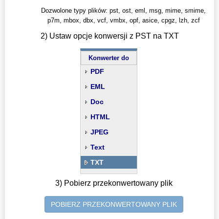
Dozwolone typy plików: pst, ost, eml, msg, mime, smime,
p7m, mbox, dbx, vcf, vmbx, opf, asice, cpgz, lzh, zcf
2) Ustaw opcje konwersji z PST na TXT
Konwerter do
PDF
EML
Doc
HTML
JPEG
Text
TXT
3) Pobierz przekonwertowany plik
POBIERZ PRZEKONWERTOWANY PLIK