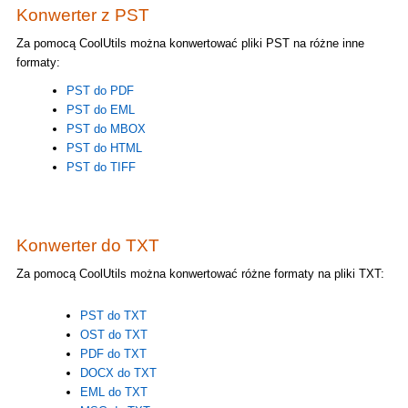
Konwerter z PST
Za pomocą CoolUtils można konwertować pliki PST na różne inne
formaty:
PST do PDF
PST do EML
PST do MBOX
PST do HTML
PST do TIFF
Konwerter do TXT
Za pomocą CoolUtils można konwertować różne formaty na pliki TXT:
PST do TXT
OST do TXT
PDF do TXT
DOCX do TXT
EML do TXT