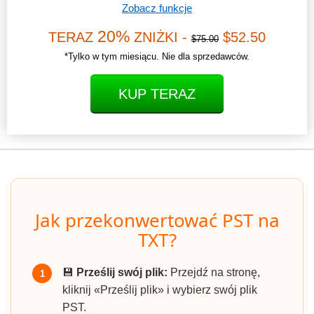
Zobacz funkcje
20%
TERAZ
ZNIŻKI -
$52.50
$75.00
*Tylko w tym miesiącu. Nie dla sprzedawców.
KUP TERAZ
Jak przekonwertować PST na
TXT?
💾
Prześlij swój plik:
Przejdź na stronę,
1
kliknij «Prześlij plik» i wybierz swój plik
PST.