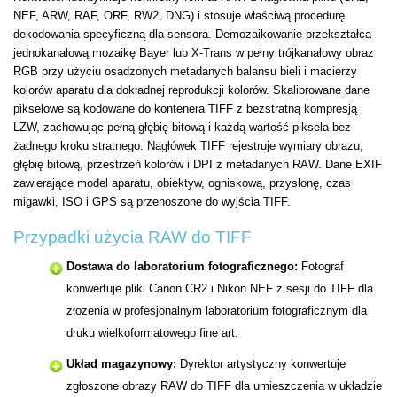
NEF, ARW, RAF, ORF, RW2, DNG) i stosuje właściwą procedurę
dekodowania specyficzną dla sensora. Demozaikowanie przekształca
jednokanałową mozaikę Bayer lub X-Trans w pełny trójkanałowy obraz
RGB przy użyciu osadzonych metadanych balansu bieli i macierzy
kolorów aparatu dla dokładnej reprodukcji kolorów. Skalibrowane dane
pikselowe są kodowane do kontenera TIFF z bezstratną kompresją
LZW, zachowując pełną głębię bitową i każdą wartość piksela bez
żadnego kroku stratnego. Nagłówek TIFF rejestruje wymiary obrazu,
głębię bitową, przestrzeń kolorów i DPI z metadanych RAW. Dane EXIF
zawierające model aparatu, obiektyw, ogniskową, przysłonę, czas
migawki, ISO i GPS są przenoszone do wyjścia TIFF.
Przypadki użycia RAW do TIFF
Dostawa do laboratorium fotograficznego:
Fotograf
konwertuje pliki Canon CR2 i Nikon NEF z sesji do TIFF dla
złożenia w profesjonalnym laboratorium fotograficznym dla
druku wielkoformatowego fine art.
Układ magazynowy:
Dyrektor artystyczny konwertuje
zgłoszone obrazy RAW do TIFF dla umieszczenia w układzie