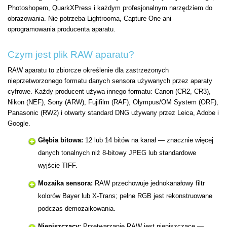
Photoshopem, QuarkXPress i każdym profesjonalnym narzędziem do
obrazowania. Nie potrzeba Lightrooma, Capture One ani
oprogramowania producenta aparatu.
Czym jest plik RAW aparatu?
RAW aparatu to zbiorcze określenie dla zastrzeżonych
nieprzetworzonego formatu danych sensora używanych przez aparaty
cyfrowe. Każdy producent używa innego formatu: Canon (CR2, CR3),
Nikon (NEF), Sony (ARW), Fujifilm (RAF), Olympus/OM System (ORF),
Panasonic (RW2) i otwarty standard DNG używany przez Leica, Adobe i
Google.
Głębia bitowa:
12 lub 14 bitów na kanał — znacznie więcej
danych tonalnych niż 8-bitowy JPEG lub standardowe
wyjście TIFF.
Mozaika sensora:
RAW przechowuje jednokanałowy filtr
kolorów Bayer lub X-Trans; pełne RGB jest rekonstruowane
podczas demozaikowania.
Nieniszczący:
Przetwarzanie RAW jest nieniszczące —