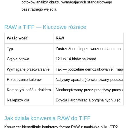
potoków analizy obrazu wymagających standardowego
bezstratnego wejścia.
RAW a TIFF — Kluczowe różnice
Właściwość
RAW
Typ
Zastrzeżone nieprzetworzone dane sensora
Głębia bitowa
12 lub 14 bitów na kanał
Wymagane przetwarzanie
Tak — potrzebne demozaikowanie i mapow
Przestrzenie kolorów
Natywny aparatu (konwertowany podczas pr
Kompatybilność z drukiem
Nieakceptowany przez przepływy pracy dru
Najlepszy dla
Edycja i archiwizacja oryginalnych ujęć
Jak działa konwersja RAW do TIFF
Konwerter identyfikuje konkretny format RAW z nagłówka pliku (CR2,