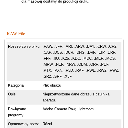
dla masowej dostawy do produkcji druku.
RAW File
Rozszerzenie pliku
.RAW, .3FR, .ARI, .ARW, .BAY, .CRW, .CR2,
.CAP, .DCS, .DCR, .DNG, .DRF, .EIP, .ERF,
.FFF, .IIQ, .K25, .KDC, .MDC, .MEF, .MOS,
.MRW, .NEF, .NRW, .OBM, .ORF, .PEF,
.PTX, .PXN, .R3D, .RAF, .RWL, .RW2, .RWZ,
.SR2, .SRF, .X3F
Kategoria
Plik obrazu
Opis
Nieprzetworzone dane obrazu z czujnika
aparatu.
Powiązane
Adobe Camera Raw, Lightroom
programy
Opracowany przez
Różni