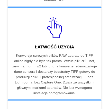
formatu TIFF.
ŁATWOŚĆ UŻYCIA
Konwersja surowych plików RAW aparatu do TIFF
online nigdy nie była tak prosta. Wrzuć plik .cr2, .nef,
.arw, .raf, .orf, .rw2 lub .dng, a konwerter zdemozaikuje
dane sensora i dostarczy bezstratny TIFF gotowy do
produkcji druku i profesjonalnej archiwizacji — bez
Lightrooma, bez Capture One. Działa ze wszystkimi
głównymi markami aparatów. Nie jest wymagana
instalacja oprogramowania.