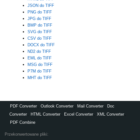
JSON do TIFF
PNG do TIFF
JPG do TIFF
BMP do TIFF
SVG do TIFF
CSV do TIFF
DOCX do TIFF
ND2 do TIFF
EML do TIFF
MSG do TIFF
P7M do TIFF
MHT do TIFF
PDF Converter
,
Outlook Converter
,
Mail Converter
,
Doc
Converter
,
HTML Converter
,
Excel Converter
,
XML Converter
,
PDF Combine
Przekonwertowane pliki: