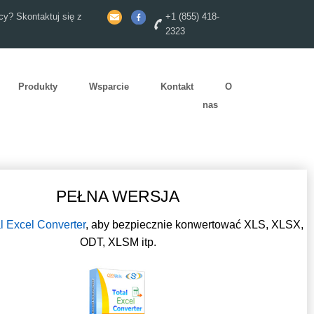
y? Skontaktuj się z
+1 (855) 418-
2323
Produkty
Wsparcie
Kontakt
O
nas
PEŁNA WERSJA
l Excel Converter
, aby bezpiecznie konwertować XLS, XLSX,
ODT, XLSM itp.