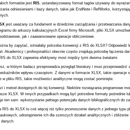
akich formatów jest
RIS
, ustandaryzowany format tagów używany do wyrażania
zania odniesieniami i bazy danych, takie jak EndNote i RefWorks, korzystają
znych.
SX
jest uważany za fundament w dziedzinie zarządzania i przetwarzania dan
gramu do arkuszy kalkulacyjnych Excel firmy Microsoft, pliki XLSX umożliw
 podstawowe, jak i zaawansowane operacje obliczeniowe.
ożna by zapytać, istniałaby potrzeba konwersji z RIS do XLSX? Odpowiedź l
 Akademicy i profesjonaliści obecnie często znajdują potrzebę łączenia dany
 RIS do XLSX zapewnia efektywny most między tymi dwoma światami.
, w którym badacz przeprowadza przegląd literatury i musi przeprowadzić an
ub wskaźników wpływu czasopism. Z danymi w formacie XLSX, takie operacje sta
 w pliku RIS, takie możliwości analityczne mogą zostać pominięte.
ędzi i metod dostępnych do tej konwersji. Niektóre rozwiązania programowe m
sze XLSX. W innych przypadkach mogą być potrzebne formaty pośrednie lub
je ten sam: wykorzystanie pełnego potencjału danych bibliograficznych do 
a RIS do XLSX to coś więcej niż tylko przenoszenie danych z jednego typu p
aukowych, udostępnienie ich dla szerszych działań analitycznych i zbliżen
e danych.