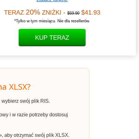
20%
TERAZ
ZNIŻKI -
$41.93
$59.90
*Tylko w tym miesiącu. Nie dla resellerów.
KUP TERAZ
na XLSX?
 i wybierz swój plik RIS.
wy i w razie potrzeby dostosuj
», aby otrzymać swój plik XLSX.