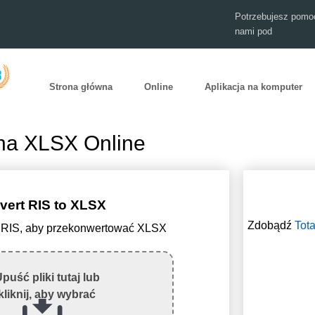
Potrzebujesz pomoc
nami pod
Strona główna
Online
Aplikacja na komputer
na XLSX Online
vert RIS to XLSX
Zdobądź
Tota
lik RIS, aby przekonwertować XLSX
puść pliki tutaj lub
kliknij, aby wybrać