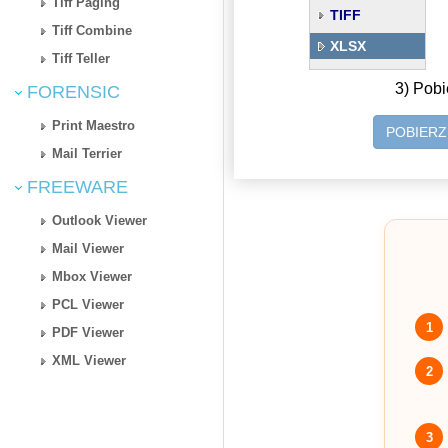
Tiff Paging
TIFF
Tiff Combine
XLSX
Tiff Teller
3) Pobi
FORENSIC
Print Maestro
POBIER
Mail Terrier
FREEWARE
Outlook Viewer
Mail Viewer
Mbox Viewer
PCL Viewer
1
PDF Viewer
XML Viewer
2
3