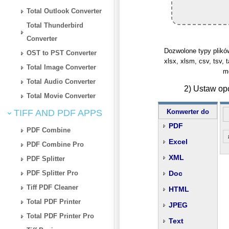
Total Outlook Converter
Total Thunderbird
Converter
Dozwolone typy plików: f
OST to PST Converter
xlsx, xlsm, csv, tsv, t
Total Image Converter
md
Total Audio Converter
2) Ustaw op
Total Movie Converter
TIFF AND PDF APPS
Konwerter do
PDF
PDF Combine
Excel
PDF Combine Pro
XML
PDF Splitter
PDF Splitter Pro
Doc
Tiff PDF Cleaner
HTML
Total PDF Printer
JPEG
Total PDF Printer Pro
Text