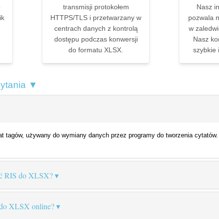
o
transmisji protokołem
Nasz in
ik
HTTPS/TLS i przetwarzany w
pozwala n
centrach danych z kontrolą
w zaledwie
dostępu podczas konwersji
Nasz ko
do formatu XLSX.
szybkie 
pytania ▼
t tagów, używany do wymiany danych przez programy do tworzenia cytatów. Zaw
ać RIS do XLSX?
 do XLSX online?