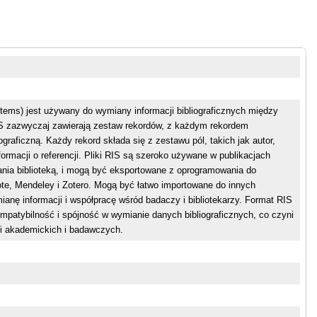
tems) jest używany do wymiany informacji bibliograficznych między
IS zazwyczaj zawierają zestaw rekordów, z każdym rekordem
graficzną. Każdy rekord składa się z zestawu pól, takich jak autor,
nformacji o referencji. Pliki RIS są szeroko używane w publikacjach
nia biblioteką, i mogą być eksportowane z oprogramowania do
ote, Mendeley i Zotero. Mogą być łatwo importowane do innych
nę informacji i współpracę wśród badaczy i bibliotekarzy. Format RIS
patybilność i spójność w wymianie danych bibliograficznych, co czyni
i akademickich i badawczych.