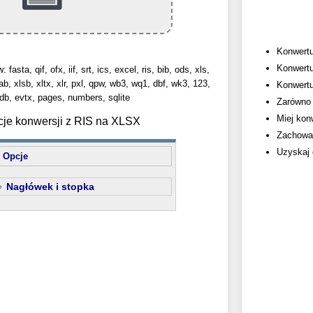
Konwertuj
Konwertu
asta, qif, ofx, iif, srt, ics, excel, ris, bib, ods, xls,
ab, xlsb, xltx, xlr, pxl, qpw, wb3, wq1, dbf, wk3, 123,
Konwertu
b, evtx, pages, numbers, sqlite
Zarówno 
Miej kon
cje konwersji z RIS na XLSX
Zachowaj
Uzyskaj 
Opcje
Nagłówek i stopka