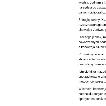
wiedzą. Jednym z t
narzędzia do zarząd
danych bibliografic
Z drugiej strony,
XL
rozpoznawanego pro
ułatwiając zarówno
Dlaczego jednak, m
nowoczesnych badań.
a konwersja plików
Rozważmy scenariusz
afiliacji autorów l
pozostaną uwięzione
Istnieje kilka narz
uporządkowane arku
metody, cel pozosta
W istocie, konwersj
potencjału danych n
opartych na analizi