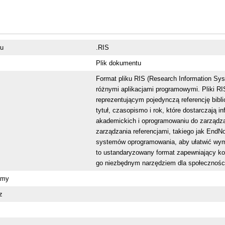
ku
.RIS
Plik dokumentu
Format pliku RIS (Research Information Sys
różnymi aplikacjami programowymi. Pliki R
reprezentującym pojedynczą referencję biblio
tytuł, czasopismo i rok, które dostarczają i
akademickich i oprogramowaniu do zarządza
zarządzania referencjami, takiego jak EndN
systemów oprogramowania, aby ułatwić wymia
to ustandaryzowany format zapewniający kom
go niezbędnym narzędziem dla społecznośc
amy
z