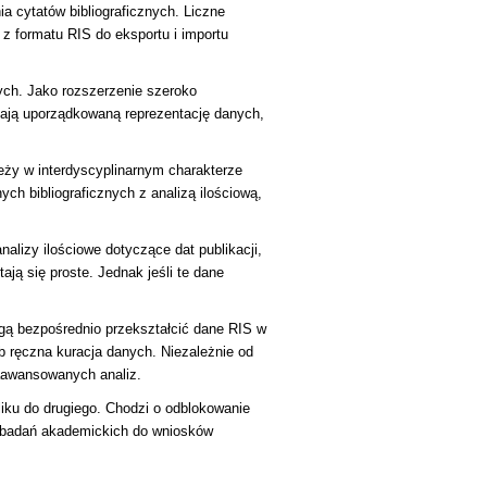
 cytatów bibliograficznych. Liczne
 z formatu RIS do eksportu i importu
ych. Jako rozszerzenie szeroko
iają uporządkowaną reprezentację danych,
eży w interdyscyplinarnym charakterze
ch bibliograficznych z analizą ilościową,
alizy ilościowe dotyczące dat publikacji,
ją się proste. Jednak jeśli te dane
ogą bezpośrednio przekształcić dane RIS w
 ręczna kuracja danych. Niezależnie od
zaawansowanych analiz.
liku do drugiego. Chodzi o odblokowanie
ie badań akademickich do wniosków