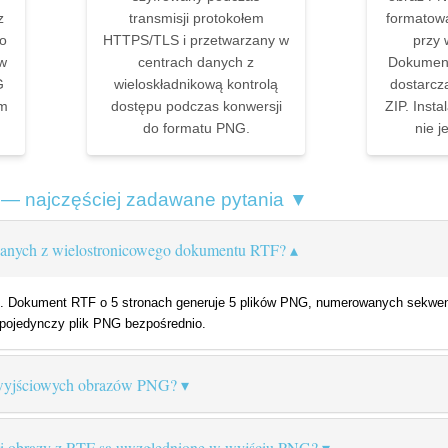
z
transmisji protokołem
formatow
go
HTTPS/TLS i przetwarzany w
przy 
 w
centrach danych z
Dokument
G
wieloskładnikową kontrolą
dostarcz
ym
dostępu podczas konwersji
ZIP. Insta
do formatu PNG.
nie 
— najczęściej zadawane pytania ▼
wanych z wielostronicowego dokumentu RTF?
. Dokument RTF o 5 stronach generuje 5 plików PNG, numerowanych sekwen
o pojedynczy plik PNG bezpośrednio.
I wyjściowych obrazów PNG?
e i obrazy z RTF są uwzględnione w wyjściu PNG?