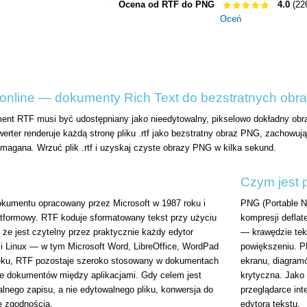
Ocena od RTF do PNG
4.0
(22
Oceń
online — dokumenty Rich Text do bezstratnych ob
nt RTF musi być udostępniany jako nieedytowalny, pikselowo dokładny obra
ter renderuje każdą stronę pliku .rtf jako bezstratny obraz PNG, zachowując
wymagana. Wrzuć plik .rtf i uzyskaj czyste obrazy PNG w kilka sekund.
Czym jest 
okumentu opracowany przez Microsoft w 1987 roku i
PNG (Portable N
atformowy. RTF koduje sformatowany tekst przy użyciu
kompresji defla
 że jest czytelny przez praktycznie każdy edytor
— krawędzie teks
 Linux — w tym Microsoft Word, LibreOffice, WordPad
powiększeniu. P
eku, RTF pozostaje szeroko stosowany w dokumentach
ekranu, diagram
ie dokumentów między aplikacjami. Gdy celem jest
krytyczna. Jako 
lnego zapisu, a nie edytowalnego pliku, konwersja do
przeglądarce int
e zgodnością.
edytora tekstu.