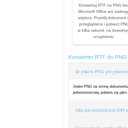
Konwertuj RTF na PNG be
Microsoft Office ani żadne
edytora. Prześlij dokument
przeglądarce i pobierz PN
w kilka sekund, na dowoln
urządzeniu.
Konwerter RTF do PNG 
Ile plików PNG jest genero
Jeden PNG na stronę dokumentu
jednostronicowy pobiera się jak
Jaka jest rozdzielczość DP
Czy nagłówki, stopki, tabel