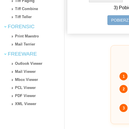
Tiff Paging
3) Pobi
Tiff Combine
Tiff Teller
POBIER
FORENSIC
Print Maestro
Mail Terrier
FREEWARE
Outlook Viewer
Mail Viewer
1
Mbox Viewer
PCL Viewer
2
PDF Viewer
XML Viewer
3