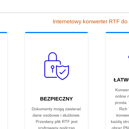
Internetowy konwerter RTF d
ŁATW
Konwer
online 
BEZPIECZNY
prosta.
Dokumenty mogą zawierać
Rich 
dane osobowe i służbowe.
konwer
Przesłany plik RTF jest
każdą str
szyfrowany podczas
obraz PNG