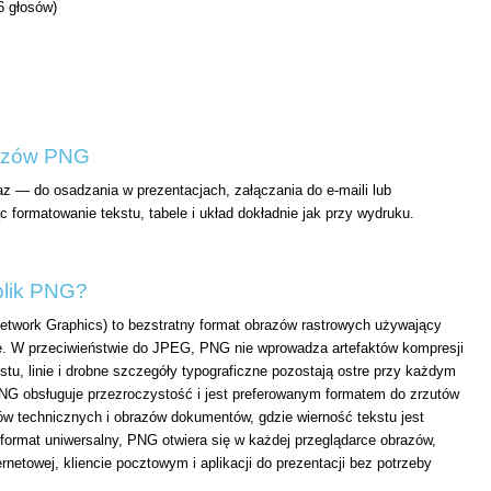
6 głosów)
razów PNG
z — do osadzania w prezentacjach, załączania do e-maili lub
 formatowanie tekstu, tabele i układ dokładnie jak przy wydruku.
plik PNG?
etwork Graphics) to bezstratny format obrazów rastrowych używający
te. W przeciwieństwie do JPEG, PNG nie wprowadza artefaktów kompresji
tu, linie i drobne szczegóły typograficzne pozostają ostre przy każdym
NG obsługuje przezroczystość i jest preferowanym formatem do zrzutów
ów technicznych i obrazów dokumentów, gdzie wierność tekstu jest
format uniwersalny, PNG otwiera się w każdej przeglądarce obrazów,
ernetowej, kliencie pocztowym i aplikacji do prezentacji bez potrzeby