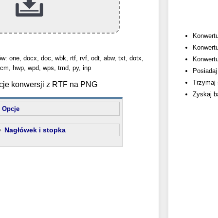
Konwertu
Konwertu
: one, docx, doc, wbk, rtf, rvf, odt, abw, txt, dotx,
Konwertuj
cm, hwp, wpd, wps, tmd, py, inp
Posiadaj 
Trzymaj 
cje konwersji z RTF na PNG
Zyskaj b
Opcje
Nagłówek i stopka