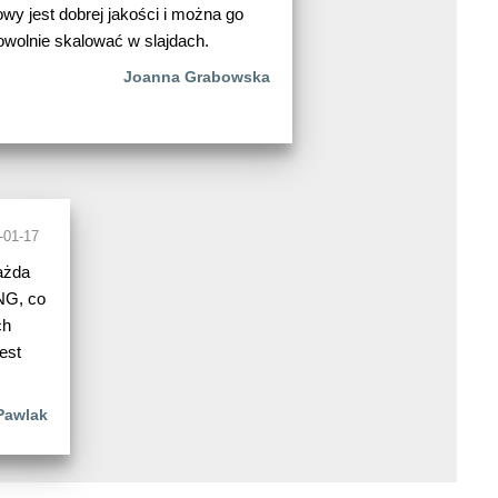
wy jest dobrej jakości i można go
owolnie skalować w slajdach.
Joanna Grabowska
-01-17
ażda
PNG, co
ch
est
Pawlak