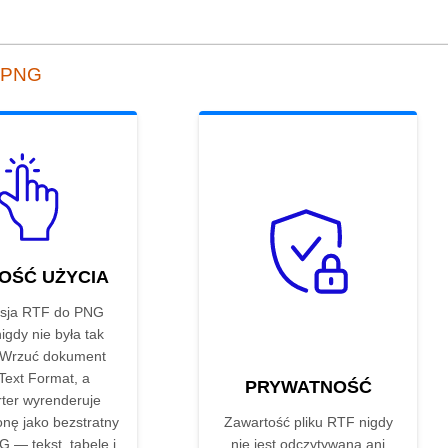
o PNG
OŚĆ UŻYCIA
sja RTF do PNG
nigdy nie była tak
 Wrzuć dokument
Text Format, a
PRYWATNOŚĆ
ter wyrenderuje
onę jako bezstratny
Zawartość pliku RTF nigdy
 — tekst, tabele i
nie jest odczytywana ani