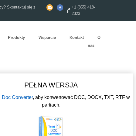
y? Skontaktuj się z
+1 (855) 418-
2323
Produkty
Wsparcie
Kontakt
O
nas
PEŁNA WERSJA
l Doc Converter
, aby konwertować DOC, DOCX, TXT, RTF w
partiach.