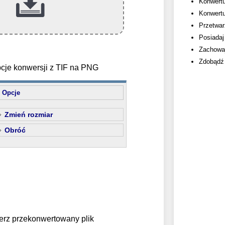
Konwertu
Konwertu
Przetwarz
Posiadaj
Zachowaj
Zdobądź 
cje konwersji z TIF na PNG
Opcje
Zmień rozmiar
Obróć
erz przekonwertowany plik