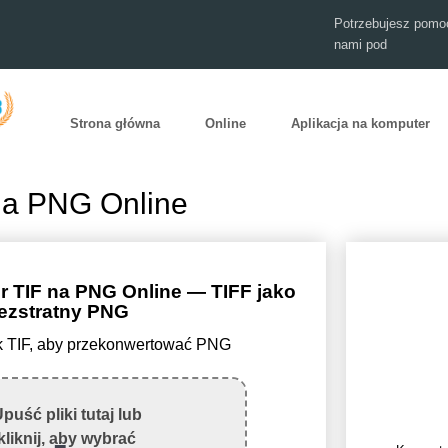
Potrzebujesz pomoc
nami pod
Strona główna
Online
Aplikacja na komputer
na PNG Online
r TIF na PNG Online — TIFF jako
ezstratny PNG
lik TIF, aby przekonwertować PNG
puść pliki tutaj lub
kliknij, aby wybrać