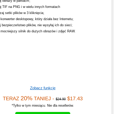
j obrazy w partiach!;
j TIF na PNG i w wielu innych formatach
aj setki plików w 3 kliknięcia;
 konwerter desktopowy, który działa bez Internetu;
 bezpieczeństwo plików, nie wysyłaj ich do sieci;
mocniejszy silnik do dużych obrazów i zdjęć RAW.
Zobacz funkcje
20%
TERAZ
TANIEJ -
$17.43
$24.90
*Tylko w tym miesiącu. Nie dla resellerów.