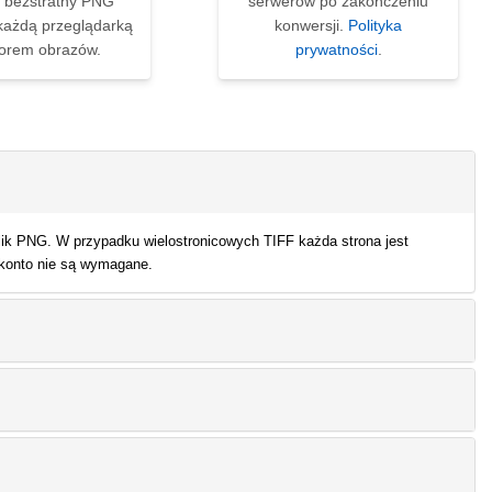
e bezstratny PNG
serwerów po zakończeniu
każdą przeglądarką
konwersji.
Polityka
torem obrazów.
prywatności
.
ny plik PNG. W przypadku wielostronicowych TIFF każda strona jest
 konto nie są wymagane.