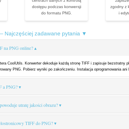
y
centrach danych z kontrolą
zapisz
dostępu podczas konwersji
zgodny z 
do formatu PNG.
i edy
— Najczęściej zadawane pytania ▼
IF na PNG online?
onwertera CoolUtils. Konwerter dekoduje każdą stronę TIFF i zapisuje bezstrat
owany PNG. Pobierz wyniki po zakończeniu. Instalacja oprogramowania ani
FF a PNG?
owoduje utratę jakości obrazu?
elostronicowy TIFF do PNG?