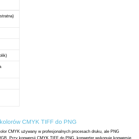
stratna)
lik)
a
 kolorów CMYK TIFF do PNG
kolor CMYK używany w profesjonalnych procesach druku, ale PNG
 RGB. Przy konwersji CMYK TIFF do PNG, konwerter wykonuje konwersję