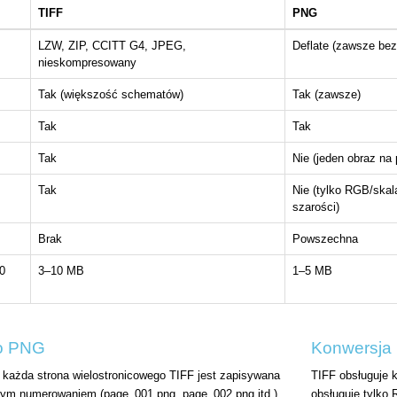
TIFF
PNG
LZW, ZIP, CCITT G4, JPEG,
Deflate (zawsze bez
nieskompresowany
Tak (większość schematów)
Tak (zawsze)
Tak
Tak
Tak
Nie (jeden obraz na p
Tak
Nie (tylko RGB/skal
szarości)
Brak
Powszechna
0
3–10 MB
1–5 MB
do PNG
Konwersja
c każda strona wielostronicowego TIFF jest zapisywana
TIFF obsługuje 
nym numerowaniem (page_001.png, page_002.png itd.).
obsługuje tylko