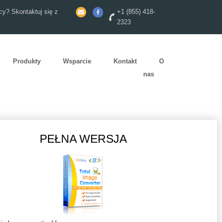
y? Skontaktuj się z
+1 (855) 418-
2323
Produkty
Wsparcie
Kontakt
O
nas
PEŁNA WERSJA