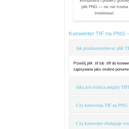
komputera i pobierz gotow
plik PNG — nic nie trzeba
instalować.
Konwerter TIF na PNG 
Jak przekonwertować plik T
Prześlij plik .tif lub .tiff do k
zapisywana jako osobno ponumer
Jaka jest różnica między TI
Czy konwersja TIF na PNG p
Czy konwerter obsługuje wi