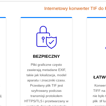
Internetowy konwerter TIF do
BEZPIECZNY
Pliki graficzne często
zawierają metadane EXIF,
takie jak lokalizacja, model
ŁATW
aparatu i znaczniki czasu.
z
Przesłany plik TIF jest
Konwer
szyfrowany podczas
TIFF na
j
transmisji protokołem
nie było 
HTTPS/TLS i przetwarzany w
plik .tif 