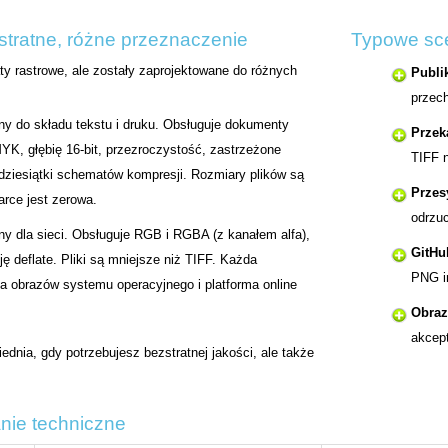
tratne, różne przeznaczenie
Typowe sce
ty rastrowe, ale zostały zaprojektowane do różnych
Publi
przec
ny do składu tekstu i druku. Obsługuje dokumenty
Przek
MYK, głębię 16-bit, przezroczystość, zastrzeżone
TIFF n
 dziesiątki schematów kompresji. Rozmiary plików są
Przes
arce jest zerowa.
odrzuc
ny dla sieci. Obsługuje RGB i RGBA (z kanałem alfa),
GitHu
ję deflate. Pliki są mniejsze niż TIFF. Każda
PNG i
ka obrazów systemu operacyjnego i platforma online
Obraz
akcep
dnia, gdy potrzebujesz bezstratnej jakości, ale także
ie techniczne