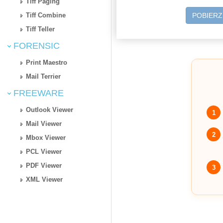
Tiff Paging
Tiff Combine
POBIER
Tiff Teller
FORENSIC
Print Maestro
Mail Terrier
FREEWARE
Outlook Viewer
1
Mail Viewer
2
Mbox Viewer
PCL Viewer
PDF Viewer
3
XML Viewer