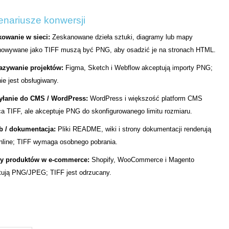
nariusze konwersji
kowanie w sieci:
Zeskanowane dzieła sztuki, diagramy lub mapy
howywane jako TIFF muszą być PNG, aby osadzić je na stronach HTML.
azywanie projektów:
Figma, Sketch i Webflow akceptują importy PNG;
ie jest obsługiwany.
yłanie do CMS / WordPress:
WordPress i większość platform CMS
a TIFF, ale akceptuje PNG do skonfigurowanego limitu rozmiaru.
b / dokumentacja:
Pliki README, wiki i strony dokumentacji renderują
nline; TIFF wymaga osobnego pobrania.
y produktów w e-commerce:
Shopify, WooCommerce i Magento
tują PNG/JPEG; TIFF jest odrzucany.