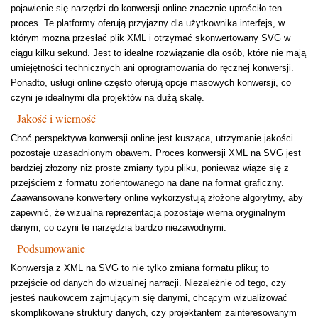
pojawienie się narzędzi do konwersji online znacznie uprościło ten
proces. Te platformy oferują przyjazny dla użytkownika interfejs, w
którym można przesłać plik XML i otrzymać skonwertowany SVG w
ciągu kilku sekund. Jest to idealne rozwiązanie dla osób, które nie mają
umiejętności technicznych ani oprogramowania do ręcznej konwersji.
Ponadto, usługi online często oferują opcje masowych konwersji, co
czyni je idealnymi dla projektów na dużą skalę.
Jakość i wierność
Choć perspektywa konwersji online jest kusząca, utrzymanie jakości
pozostaje uzasadnionym obawem. Proces konwersji XML na SVG jest
bardziej złożony niż proste zmiany typu pliku, ponieważ wiąże się z
przejściem z formatu zorientowanego na dane na format graficzny.
Zaawansowane konwertery online wykorzystują złożone algorytmy, aby
zapewnić, że wizualna reprezentacja pozostaje wierna oryginalnym
danym, co czyni te narzędzia bardzo niezawodnymi.
Podsumowanie
Konwersja z XML na SVG to nie tylko zmiana formatu pliku; to
przejście od danych do wizualnej narracji. Niezależnie od tego, czy
jesteś naukowcem zajmującym się danymi, chcącym wizualizować
skomplikowane struktury danych, czy projektantem zainteresowanym