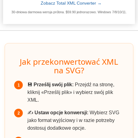
Zobacz Total XML Converter →
30-dniowa darmowa wersja próbna. $59.90 jednorazowo. Windows 7/8/10/11.
Jak przekonwertować XML
na SVG?
💾
Prześlij swój plik:
Przejdź na stronę,
1
kliknij «Prześlij plik» i wybierz swój plik
XML.
✍️
Ustaw opcje konwersji:
Wybierz SVG
2
jako format wyjściowy i w razie potrzeby
dostosuj dodatkowe opcje.