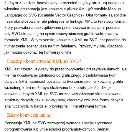
Jednym z bardziej fascynujących przecięć między strukturą danych a
wizualną prezentacją jest konwersja plików XML (eXtensible Markup
Language) do SVG (Scalable Vector Graphics). Oba formaty są solidne
i szeroko stosowane, ale pełnią różne funkcje. XML to tekstowy format,
który pozwala na uporządkowane przechowywanie danych, podczas
gdy SVG skupia się na opisie dwuwymiarowej grafiki wektorowej w
formacie XML. W tym sensie, konwersja XML na SVG jest podobna do
tłumaczenia scenariusza na film fabularny. Przyjrzyjmy się, dlaczego i
jak można dokonać tej konwersji online.
Dlaczego konwertować XML na SVG?
XML jest często używany do przechowywania i przesyłania danych, ale
nie ma wbudowanej zdolności do graficznego przedstawiania tych
danych. SVG natomiast pozwala na tworzenie skomplikowanej grafiki
wizualnej, która może być skalowana bez utraty jakości. Dzięki
konwersji danych XML na SVG można wizualizować skomplikowane
struktury danych, takie jak wykresy, diagramy czy inne formy danych
analitycznych, w bardziej przystępnej i interaktywnej formie.
Zalety konwersji online
Konwersja XML na SVG zazwyczaj wymaga specjalistycznego
oprogramowania lub umiejętności programistycznych. Jednak