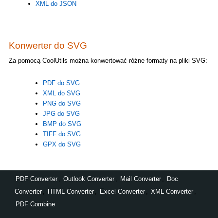
XML do JSON
Konwerter do SVG
Za pomocą CoolUtils można konwertować różne formaty na pliki SVG:
PDF do SVG
XML do SVG
PNG do SVG
JPG do SVG
BMP do SVG
TIFF do SVG
GPX do SVG
PDF Converter
,
Outlook Converter
,
Mail Converter
,
Doc
Converter
,
HTML Converter
,
Excel Converter
,
XML Converter
,
PDF Combine