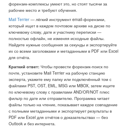
форензик-комплексы умеют это, но стоят тысячи за
рабочее место и требуют обучения.
Mail Terrier
— лёгкий инструмент email-форензики,
который ищет в каждом почтовом архиве на диске по
ключевому слову, дате и участнику переписки —
полностью офлайн, не изменяя исходные файлы.
Найдите нужные сообщения за секунды и экспортируйте
их со всеми заголовками и метаданными в PDF или Excel
для отчёта.
Краткий ответ:
Чтобы провести форензик-поиск по
почте, установите Mail Terrier на рабочую станцию
эксперта, укажите ему папку или подключённый том с
файлами PST, OST, EML, MSG или MBOX, затем ищите
по ключевому слову с правилами AND/OR/NOT плюс
фильтр по дате или отправителю. Программа читает
файлы только на чтение, показывает каждое совпадение
с полными метаданными и экспортирует результаты в
PDF или Excel для отчётов о доказательствах — без
Outlook и без интернета.