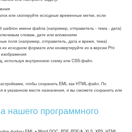
чения
апок или скопируйте исходные временные метки, если
 шаблон имени файла (например, отправитель - тема - дата)
 ключевым словам, дате или вложениям
ые поля (например, отправитель, дата и время, тема)
 их исходном формате или конвертируйте их в версии Pro
 изображения
д, используя внутреннюю схему или CSS-файл.
астройками, чтобы сохранить EML как HTML-файл. По
я в указанном месте назначения, и вы сможете сохранить или
а нашего программного
руйте файлы EML в Word DOC, PDF, PDF/A, XLS, XPS, HTML,