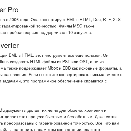
er Pro
а с 2006 года. Она конвертирует EML в HTML, Doc, RTF, XLS,
с гарантированной точностью. Файлы MSG также
ая пробная версия поддерживает 10 запусков.
verter
кции EML в HTML, этот инструмент все еще полезен. Он
tlook создавать HTML-файлы из PST или OST, а не из
ма также поддерживает Mbox и EDB как исходные форматы, а
 назначения. Если вы хотите конвертировать письма вместе с
и задачами, это программное обеспечение справится с
L-документы делает их легче для обмена, хранения и
rter делает этот процесс быстрым и беззаботным. Даже сотни
ь преобразованы с гарантированной точностью. Все, что вам
файлы, настроить параметры конвертации, если это