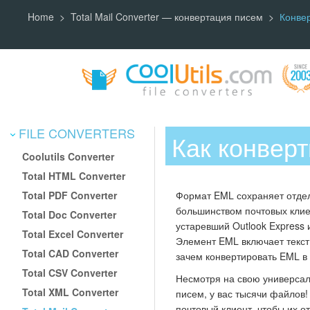
Home
Total Mail Converter — конвертация писем
Конве
FILE CONVERTERS
Как конвер
Coolutils Converter
Total HTML Converter
Total PDF Converter
Формат EML сохраняет отде
большинством почтовых клие
Total Doc Converter
устаревший Outlook Express 
Total Excel Converter
Элемент EML включает текст 
Total CAD Converter
зачем конвертировать EML 
Total CSV Converter
Несмотря на свою универсал
Total XML Converter
писем, у вас тысячи файлов
почтовый клиент, чтобы их о