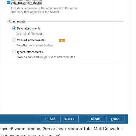
хней части экрана. Это откроет мастер Total Mail Converter.
лчанию или настроите задачу: