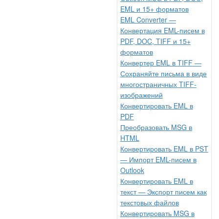
EML и 15+ форматов
EML Converter —
Конвертация EML-писем в
PDF, DOC, TIFF и 15+
форматов
Конвертер EML в TIFF —
Сохраняйте письма в виде
многостраничных TIFF-
изображений
Конвертировать EML в
PDF
Преобразовать MSG в
HTML
Конвертировать EML в PST
— Импорт EML-писем в
Outlook
Конвертировать EML в
текст — Экспорт писем как
текстовых файлов
Конвертировать MSG в