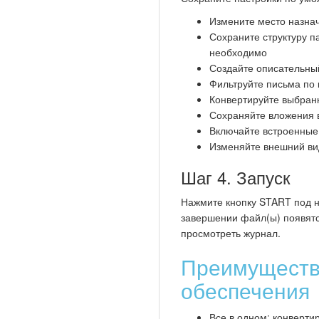
Измените место назна
Сохраните структуру п
необходимо
Создайте описательный
Фильтруйте письма по
Конвертируйте выбранн
Сохраняйте вложения в
Включайте встроенные
Изменяйте внешний ви
Шаг 4. Запуск
Нажмите кнопку START под н
завершении файл(ы) появятс
просмотреть журнал.
Преимуществ
обеспечения
Все в одном: конверти