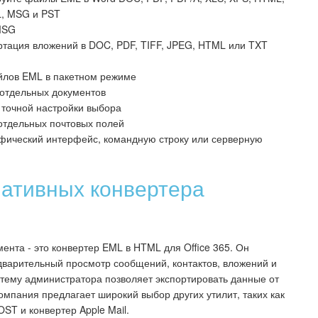
L, MSG и PST
MSG
ртация вложений в DOC, PDF, TIFF, JPEG, HTML или TXT
йлов EML в пакетном режиме
 отдельных документов
 точной настройки выбора
отдельных почтовых полей
афический интерфейс, командную строку или серверную
нативных конвертера
мента - это конвертер EML в HTML для Office 365. Он
варительный просмотр сообщений, контактов, вложений и
стему администратора позволяет экспортировать данные от
омпания предлагает широкий выбор других утилит, таких как
ST и конвертер Apple Mail.