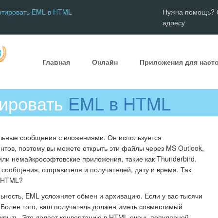
ртировать EML в HTML
Нужна помощь? С
адресу
Главная
Онлайн
Приложения для наст
тировать
EML в HTML
льные сообщения с вложениями. Он используется
нтов, поэтому вы можете открыть эти файлы через MS Outlook,
или немайкрософтовские приложения, такие как Thunderbird.
сообщения, отправителя и получателей, дату и время. Так
в HTML?
ьность, EML усложняет обмен и архивацию. Если у вас тысячи
! Более того, ваш получатель должен иметь совместимый
ткрыть. Это делает конвертацию в HTML очень популярной.