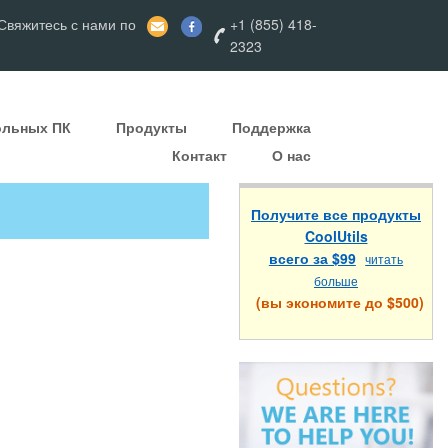
вяжитесь с нами по
+1 (855) 418-
2323
ольных ПК
Продукты
Поддержка
Контакт
О нас
Получите все продукты
CoolUtils
всего за $99
читать
больше
(вы экономите до $500)