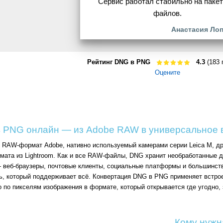
Сервис работал стабильно на пакет
файлов.
Анастасия Ло
Рейтинг DNG в PNG
4.3
(183 
Оцените
 PNG онлайн — из Adobe RAW в универсальное 
ый RAW-формат Adobe, нативно используемый камерами серии Leica M, дро
мата из Lightroom. Как и все RAW-файлы, DNG хранит необработанные д
веб-браузеры, почтовые клиенты, социальные платформы и большинст
ь, который поддерживает всё. Конвертация DNG в PNG применяет встро
о по пикселям изображения в формате, который открывается где угодно,
Кому нужн