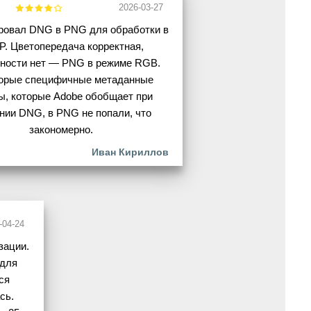
2026-03-27
ровал DNG в PNG для обработки в
P. Цветопередача корректная,
чности нет — PNG в режиме RGB.
орые специфичные метаданные
ы, которые Adobe обобщает при
нии DNG, в PNG не попали, что
закономерно.
Иван Кириллов
-04-24
зации.
 для
ся
сь.