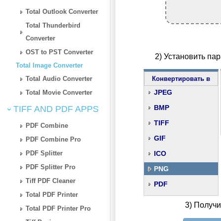
Total Outlook Converter
Total Thunderbird
Converter
OST to PST Converter
2) Установить п
Total Image Converter
Total Audio Converter
Конвертировать в
JPEG
Total Movie Converter
BMP
TIFF AND PDF APPS
TIFF
PDF Combine
GIF
PDF Combine Pro
PDF Splitter
ICO
PDF Splitter Pro
PNG
Tiff PDF Cleaner
PDF
Total PDF Printer
3) Получ
Total PDF Printer Pro