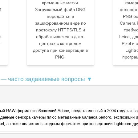
временны́е метки.
камер
G
Загружаемый файл DNG
полност
передаётся в
PNG бе
зашифрованном виде по
Camera R
протоколу HTTPS/TLS и
требую
а
обрабатывается в дата-
Leica, д
—
центрах с контролем
Pixel и
доступа при конвертации в
Light
PNG.
програм
 — часто задаваемые вопросы ▼
рытый RAW-формат изображений Adobe, представленный в 2004 году как
 данные сенсора камеры плюс метаданные баланса белого, экспозиции и
ixel, а также является выходным форматом при конвертации Lightroom д