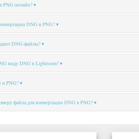
в PNG онлайн?
и конвертации DNG в PNG?
оздают DNG-файлы?
NG виду DNG в Lightroom?
G и PNG?
азмеру файла для конвертации DNG в PNG?