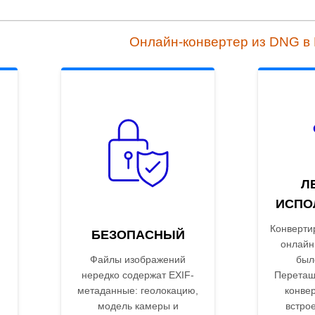
Онлайн-конвертер из DNG в
Л
ИСПО
Конверти
БЕЗОПАСНЫЙ
онлайн
Файлы изображений
был
нередко содержат EXIF-
Перетащ
метаданные: геолокацию,
конве
модель камеры и
встро