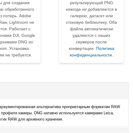
ы для создания
результирующий PNG
ью обработанного
никогда не добавляются в
з потерь. Adobe
галерею, датасет или
aw, Lightroom не
стоковую библиотеку. Оба
тся. Работает с
файла автоматически
ронами DJI, Google
удаляются с наших
 архивами DNG из
серверов после
room. Установка
конвертации.
Политика
м не требуется.
конфиденциальности
.
 задокументированная альтернатива проприетарным форматам RAW
 профиля камеры. DNG нативно используется камерами Leica,
ругих RAW для архивного хранения.