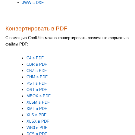
JWW в DXF
Конвертировать в PDF
С помощью CoolUtils можно конвертировать различные форматы в
файлы PDF:
C4 в PDF
CBR в PDF
CBZ в PDF
CHM в PDF
PST в PDF
OST в PDF
MBOX в PDF
XLSM в PDF
XML в PDF
XLS в PDF
XLSX в PDF
WB3 в PDF
DCS в PDF