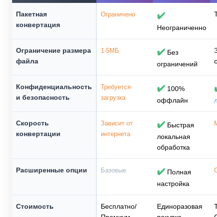
Пакетная
Ограничено
✔️
конвертация
Неограниченно
Ограничение размера
1-5МБ
✔️
Без
файла
ограничений
Конфиденциальность
Требуется
✔️
100%
и безопасность
загрузка
оффлайн
Скорость
Зависит от
✔️
Быстрая
конвертации
интернета
локальная
обработка
Расширенные опции
Базовые
✔️
Полная
настройка
Стоимость
Бесплатно/
Единоразовая