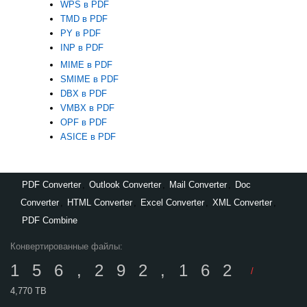
WPS в PDF
TMD в PDF
PY в PDF
INP в PDF
MIME в PDF
SMIME в PDF
DBX в PDF
VMBX в PDF
OPF в PDF
ASICE в PDF
PDF Converter
,
Outlook Converter
,
Mail Converter
,
Doc
Converter
,
HTML Converter
,
Excel Converter
,
XML Converter
,
PDF Combine
Конвертированные файлы:
156,292,162
/
4,770 TB