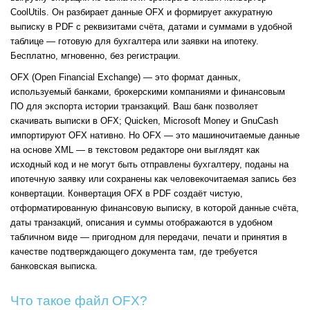
CoolUtils. Он разбирает данные OFX и формирует аккуратную
выписку в PDF с реквизитами счёта, датами и суммами в удобной
таблице — готовую для бухгалтера или заявки на ипотеку.
Бесплатно, мгновенно, без регистрации.
OFX (Open Financial Exchange) — это формат данных,
используемый банками, брокерскими компаниями и финансовым
ПО для экспорта истории транзакций. Ваш банк позволяет
скачивать выписки в OFX; Quicken, Microsoft Money и GnuCash
импортируют OFX нативно. Но OFX — это машиночитаемые данные
на основе XML — в текстовом редакторе они выглядят как
исходный код и не могут быть отправлены бухгалтеру, поданы на
ипотечную заявку или сохранены как человекочитаемая запись без
конвертации. Конвертация OFX в PDF создаёт чистую,
отформатированную финансовую выписку, в которой данные счёта,
даты транзакций, описания и суммы отображаются в удобном
табличном виде — пригодном для передачи, печати и принятия в
качестве подтверждающего документа там, где требуется
банковская выписка.
Что такое файл OFX?