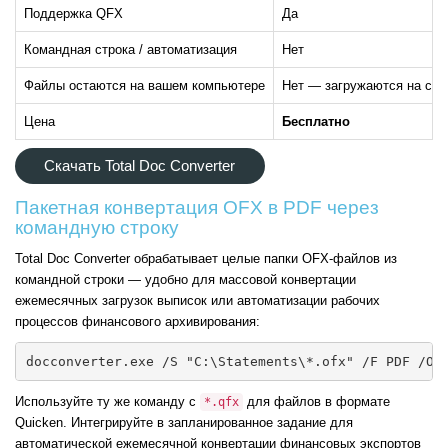
Поддержка QFX
Да
Командная строка / автоматизация
Нет
Файлы остаются на вашем компьютере
Нет — загружаются на сер
Цена
Бесплатно
Скачать Total Doc Converter
Пакетная конвертация OFX в PDF через
командную строку
Total Doc Converter обрабатывает целые папки OFX-файлов из
командной строки — удобно для массовой конвертации
ежемесячных загрузок выписок или автоматизации рабочих
процессов финансового архивирования:
docconverter.exe /S "C:\Statements\*.ofx" /F PDF /O 
Используйте ту же команду с
для файлов в формате
*.qfx
Quicken. Интегрируйте в запланированное задание для
автоматической ежемесячной конвертации финансовых экспортов