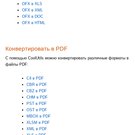
OFX в XLS
OFX в XML
OFX в DOC
OFX в HTML
Конвертировать в PDF
С помощью CoolUtils можно конвертировать различные форматы в
файлы PDF:
C4 в PDF
CBR в PDF
CBZ в PDF
CHM в PDF
PST в PDF
OST в PDF
MBOX в PDF
XLSM в PDF
XML в PDF