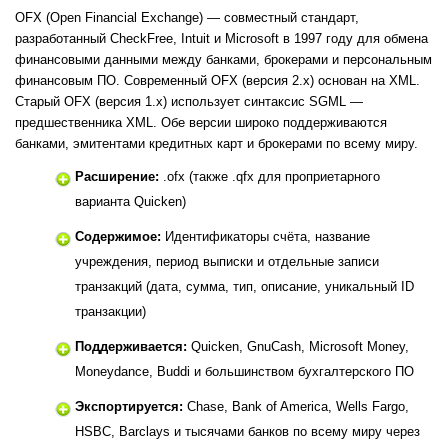
OFX (Open Financial Exchange) — совместный стандарт,
разработанный CheckFree, Intuit и Microsoft в 1997 году для обмена
финансовыми данными между банками, брокерами и персональным
финансовым ПО. Современный OFX (версия 2.x) основан на XML.
Старый OFX (версия 1.x) использует синтаксис SGML —
предшественника XML. Обе версии широко поддерживаются
банками, эмитентами кредитных карт и брокерами по всему миру.
Расширение:
.ofx (также .qfx для проприетарного
варианта Quicken)
Содержимое:
Идентификаторы счёта, название
учреждения, период выписки и отдельные записи
транзакций (дата, сумма, тип, описание, уникальный ID
транзакции)
Поддерживается:
Quicken, GnuCash, Microsoft Money,
Moneydance, Buddi и большинством бухгалтерского ПО
Экспортируется:
Chase, Bank of America, Wells Fargo,
HSBC, Barclays и тысячами банков по всему миру через