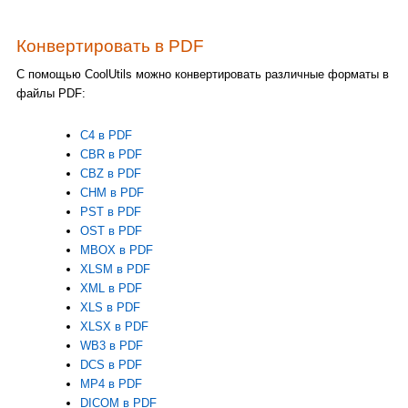
Конвертировать в PDF
С помощью CoolUtils можно конвертировать различные форматы в
файлы PDF:
C4 в PDF
CBR в PDF
CBZ в PDF
CHM в PDF
PST в PDF
OST в PDF
MBOX в PDF
XLSM в PDF
XML в PDF
XLS в PDF
XLSX в PDF
WB3 в PDF
DCS в PDF
MP4 в PDF
DICOM в PDF