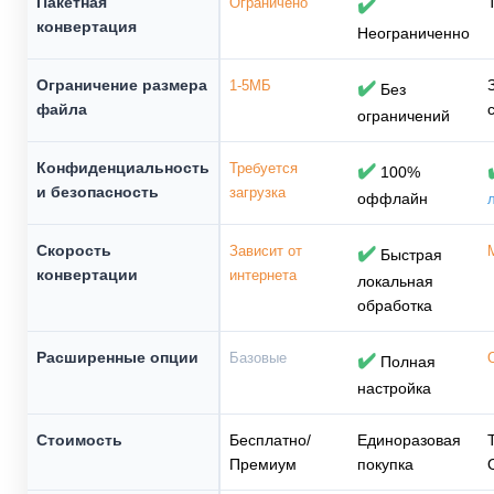
Пакетная
Ограничено
✔️
конвертация
Неограниченно
Ограничение размера
1-5МБ
✔️
Без
файла
ограничений
Конфиденциальность
Требуется
✔️
100%
и безопасность
загрузка
оффлайн
Скорость
Зависит от
✔️
Быстрая
конвертации
интернета
локальная
обработка
Расширенные опции
Базовые
✔️
Полная
настройка
Стоимость
Бесплатно/
Единоразовая
Премиум
покупка