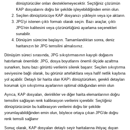
dönüştürücüler onları desteklemeyecektir. Seçtiğiniz çözümün
KAP dosyalarını doğru bir şekilde işleyebildiğinden emin olun.
Seçilen dönüştürücüye KAP dosyanızı yükleyin veya içe aktarın.
JPG'yi istenen çıktı formatı olarak seçin. Bazı araçlar, çıktı
JPG'nin kalitesini veya çözünürlüğünü ayarlama seçenekleri
sunabilir.
Dönüşüm sürecine başlayın. Tamamlandıktan sonra, deniz
haritanızın bir JPG temsilini almalısınız.
Dönüşüm süreci sırasında, JPG sıkıştırmasının kayıplı doğasını
hatırlamak önemlidir. JPG, dosya boyutlarını önemli ölçüde azaltma
sunarken, bunu bazı görüntü verilerini silerek başarır. Seçilen sıkıştırma
seviyesine bağlı olarak, bu görünür artefaktlara veya hafif netlik kaybına
yol açabilir. Detaylı bir harita olan KAP'ı dönüştürürken, gerekli detayları
korumak için sıkıştırma ayarlarının optimal olduğundan emin olun
Ayrıca, KAP dosyaları, derinlikler ve diğer harita elemanlarının doğru
temsilini sağlayan renk kalibrasyon verilerini içerebilir. Seçtiğiniz
dönüştürücünün bu kalibrasyon verilerini doğru bir şekilde
yorumlayabildiğinden emin olun, böylece ortaya çıkan JPG'de doğru
renk temsili sağlanır
Sonuç olarak, KAP dosyaları detaylı seyir haritalarına ihtiyaç duyan