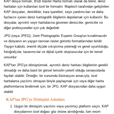
KAP
dosya formatı, BSB Raster Harita formatı olarak da bilinir, deniz
haritaları için kullanılan özel bir formattır. Maptech tarafından geliştirilen
KAP dosyaları, derinlikler, kara işaretleri, seyir yardımcıları ve daha
fazlasını içeren deniz kartografik bilgilerini depolamak için kullanılır. Bu
dosyalar, ayrıntılı seyir haritalarına güvenen denizciler, gemiciler ve
diğer profesyoneller için çok değerlidir
JPG (veya JPEG)
, Joint Photographic Experts Group'un kısaltmasıdır
ve dünyanın en yaygın tanınan raster görüntü formatlarından biridir.
Yaygın kabulü, önemli ölçüde sıkıştırma yeteneği ve genel uyumluluğu,
fotoğrafçılar, tasarımcılar ve dijital içerik oluşturucular için bir temel
unsurdur
KAP'tan JPG'ye dönüştürmek, ayrıntılı deniz haritası bilgilerinin gerekli
olmadığı ve daha basit bir görsel temsilin yeterli olduğu senaryolarda
faydalı olabilir. Örneğin, bir sunumda ilüstrasyon amacıyla, özel
haritalama yazılımı olmayan biriyle paylaşmak için veya diğer harita
platformlarına bindirmek için, bir JPG, KAP dosyasından daha uygun
olabilir
KAP'tan JPG'ye Dönüşüm Adımları:
Uygun bir dönüşüm yazılımı veya çevrimiçi platform seçin. KAP
dosyalarının özel doğası göz önüne alındığında, tüm resim