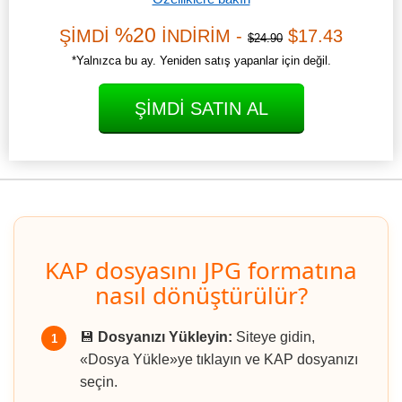
%20
ŞİMDİ
İNDİRİM -
$17.43
$24.90
*Yalnızca bu ay. Yeniden satış yapanlar için değil.
ŞIMDI SATIN AL
KAP dosyasını JPG formatına
nasıl dönüştürülür?
💾
Dosyanızı Yükleyin:
Siteye gidin,
1
«Dosya Yükle»ye tıklayın ve KAP dosyanızı
seçin.