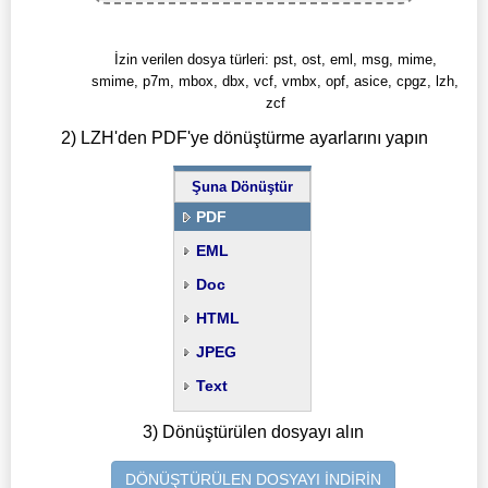
İzin verilen dosya türleri: pst, ost, eml, msg, mime,
smime, p7m, mbox, dbx, vcf, vmbx, opf, asice, cpgz, lzh,
zcf
2) LZH'den PDF'ye dönüştürme ayarlarını yapın
Şuna Dönüştür
PDF
EML
Doc
HTML
JPEG
Text
3) Dönüştürülen dosyayı alın
DÖNÜŞTÜRÜLEN DOSYAYI İNDİRİN