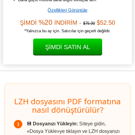
Özellikleri Görüntüle
%20
ŞİMDİ
İNDİRİM -
$52.50
$75.00
*Yalnızca bu ay için. Satıcılar için geçerli değildir.
ŞIMDI SATIN AL
LZH dosyasını PDF formatına
nasıl dönüştürülür?
💾
Dosyanızı Yükleyin:
Siteye gidin,
1
«Dosya Yükle»ye tıklayın ve LZH dosyanızı