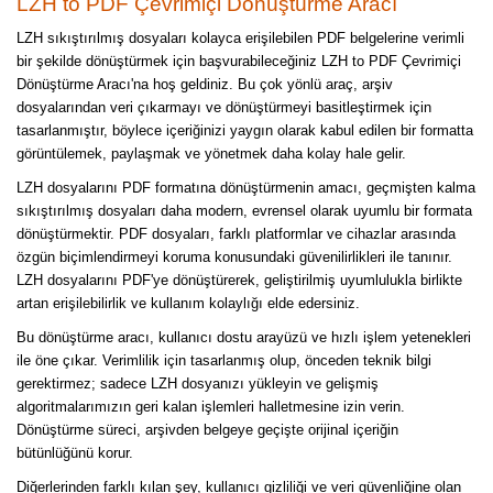
LZH to PDF Çevrimiçi Dönüştürme Aracı
LZH sıkıştırılmış dosyaları kolayca erişilebilen PDF belgelerine verimli
bir şekilde dönüştürmek için başvurabileceğiniz LZH to PDF Çevrimiçi
Dönüştürme Aracı'na hoş geldiniz. Bu çok yönlü araç, arşiv
dosyalarından veri çıkarmayı ve dönüştürmeyi basitleştirmek için
tasarlanmıştır, böylece içeriğinizi yaygın olarak kabul edilen bir formatta
görüntülemek, paylaşmak ve yönetmek daha kolay hale gelir.
LZH dosyalarını PDF formatına dönüştürmenin amacı, geçmişten kalma
sıkıştırılmış dosyaları daha modern, evrensel olarak uyumlu bir formata
dönüştürmektir. PDF dosyaları, farklı platformlar ve cihazlar arasında
özgün biçimlendirmeyi koruma konusundaki güvenilirlikleri ile tanınır.
LZH dosyalarını PDF'ye dönüştürerek, geliştirilmiş uyumlulukla birlikte
artan erişilebilirlik ve kullanım kolaylığı elde edersiniz.
Bu dönüştürme aracı, kullanıcı dostu arayüzü ve hızlı işlem yetenekleri
ile öne çıkar. Verimlilik için tasarlanmış olup, önceden teknik bilgi
gerektirmez; sadece LZH dosyanızı yükleyin ve gelişmiş
algoritmalarımızın geri kalan işlemleri halletmesine izin verin.
Dönüştürme süreci, arşivden belgeye geçişte orijinal içeriğin
bütünlüğünü korur.
Diğerlerinden farklı kılan şey, kullanıcı gizliliği ve veri güvenliğine olan