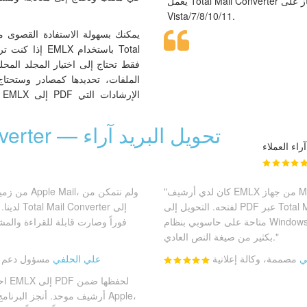
يعمل Total Mail Converter بشكل ممتاز على Windows
Vista/7/8/10/11.
الملفات، تحديدها كمصادر وستحتاج 
l Mail Converter
"كان لدي أرشيف EMLX من جهاز Mac قديم ولا أملك جهاز Mac الآن
لفتحه. التحويل إلى PDF عبر Total Mail Converter جعل كل الرسائل
متاحة على حاسوبي بنظام Windows. الطباعة والقراءة صارت أسهل
بكثير من صيغة النص العادي."
ي
مصممة، وكالة إعلانية
علي الحلفي
مسؤول دعم ف
أرشيف موحد. أنجز البرنامج ال