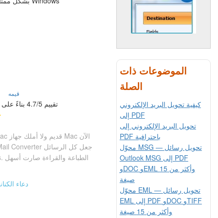
الموضوعات ذات
الصلة
قيمه
تقييم 4.7/5 بناءً على آراء العملاء
كيفية تحويل البريد الإلكتروني
إلى PDF
تحويل البريد الإلكتروني إلى
PDF باحترافية
محوّل MSG — تحويل رسائل
Outlook MSG إلى PDF
وDOC وEML وأكثر من 15
صيغة
دعاء الكنان
محوّل EML — تحويل رسائل
EML إلى PDF وDOC وTIFF
وأكثر من 15 صيغة