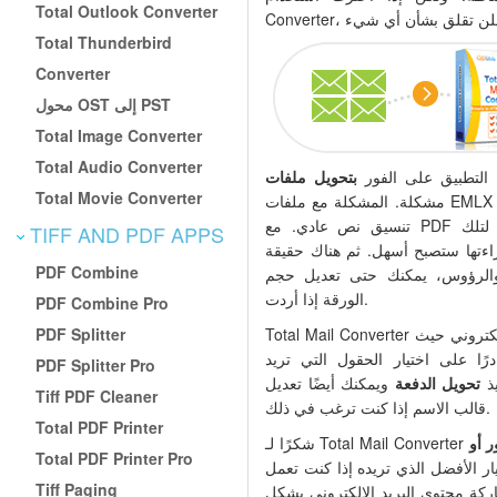
Total Outlook Converter
Total Thunderbird
Converter
محول OST إلى PST
Total Image Converter
Total Audio Converter
التطبيق على الفور
Total Movie Converter
مشكلة. المشكلة مع ملفات EMLX هي أن البريد الإلكتروني مخزن في
تنسيق نص عادي. مع PDF ستحصل على شعور أفضل بكثير لتلك
TIFF AND PDF APPS
اءتها ستصبح أسهل. ثم هناك حقيقة
PDF Combine
ت والرؤوس، يمكنك حتى تعديل حجم
الورقة إذا أردت.
PDF Combine Pro
PDF Splitter
Total Mail Converter يساعدك أيضًا في معالجة البريد الإلكتروني حيث
ًا على اختيار الحقول التي تريد
PDF Splitter Pro
يذ
تحويل الدفعة
ويمكنك أيضًا تعديل
Tiff PDF Cleaner
قالب الاسم إذا كنت ترغب في ذلك.
Total PDF Printer
 أو
Total PDF Printer Pro
ار الأفضل الذي تريده إذا كنت تعمل
Tiff Paging
كة محتوى البريد الإلكتروني بشكل