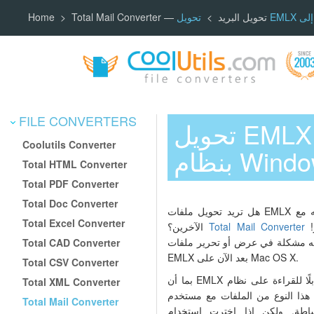
Total Mail Converter — تحويل البريد
Home
FILE CONVERTERS
تحويل EMLX إلى PDF لفتحها على أي جهاز كمبيوتر يعمل
Coolutils Converter
م Windows
Total HTML Converter
Total PDF Converter
Total Doc Converter
هل تريد تحويل ملفات EMLX إلى تنسيق يسهل قراءته ومشاركته مع
Total Excel Converter
هنا لمساعدتك في كل ذلك وأكثر!
Total Mail Converter
الآخرين؟
اجه مشكلة في عرض أو تحرير ملفات
Total CAD Converter
EMLX بعد الآن على Mac OS X.
Total CSV Converter
بما أن EMLX ليس تنسيقًا قابلًا للقراءة على نظام Windows، لذلك إذا
Total XML Converter
النوع من الملفات مع مستخدم Windows
Total Mail Converter
ولكن إذا اخترت استخدام Total Mail