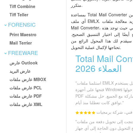
متكرر.
Tiff Combine
Tiff Teller
بمساعدة Total Mail Converter يمكنك بسهولة الاستفادة القصوى من
أي ملف EMLX. إذا كنت تريد معالجة ملفات EMLX باستخدام Total
FORENSIC
Mail Converter، فقط تحتاج إلى اختيار المجلد المحلي حيث توجد هذه
أيضًا إلى اختيار التنسيق الصحيح.
Print Maestro
سيقدم لك هذا المحول الرائع من EMLX إلى PDF الإرشادات التي
Mail Terrier
تحتاجها لإكمال عملية التحويل.
FREEWARE
Tota — تحويل البريد آراء
عارض Outlook
العملاء 2026
عارض البريد
عارض ملفات MBOX
"استلمنا ملفات EMLX من زميل يستخدم Apple Mail، ولم نتمكن من
عارض ملفات PCL
فتحها على أجهزة Windows لدينا. حولها Total Mail Converter إلى
عارض ملفات PDF
PDF فوراً وصارت قابلة للقراءة والمشاركة مع الجميع. حل مشكلة
توافق كانت تعطلنا منذ أيام."
عارض ملفات XML
ني، شركة برمجيات
"احتجت إلى تحويل دفعة من ملفات EMLX إلى PDF لحفظها ضمن
تحويل دون الحاجة إلى أي جهاز Apple،