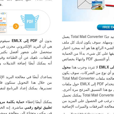
Converter، فلن تقلق بشأن أي شيء.
يعمل Total Mail Converter بسرعة كبيرة كما أنه يقوم بعمل جيد جدًا
بدون أي
بتحويل ملفات EMLX إلى PDF
سيقوم 
ة وسهلة. سوف يكون لديك كل ملف
ء الرائع هنا هو أنه بمجرد اختيار
ها على كل شيء، بدءًا من الحماية
الملفات، ناهيك عن أن الطباعة وقر
وانتهاءً بخصائص PDF أو التنسيق.
أنه يمكنك أيضًا إضافة التذييلا
لا تتردد وجرب هذا
أو أي نوع من الشركات، سوف يكون
Total Mail Converter الحل الصحيح عندما تريد معالجة ملفات EMLX.
من خلال هذا التحويل ستكون قادر
حول ملفات EMLX إلى PDF باستخدام Total Mail Converter ولن
تصديرها، يمكنك إعداد البرنامج لتنف
 مع هذا التنسيق المزعج مرة أخرى.
يمكنك تحميل Total Mail Converter مجانًا الآن ويمكنك أيضًا الوصول
 ترغب في الحصول على المزيد من
شكرًا لـ Total Mail Converter يمكنك أيضًا إعطاء
حماية بكلمة مرور
تطبيق توقيع رقمي
مباشرة. إنه الخي
في مكتب وتحتاج إلى معالجة ومشار