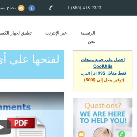
+1 (855) 418-2323
تحتاج مسا
الرئيسية
عبر الإنترنت
تطبيق لجهاز الكمبي
نحن
احصل على جميع منتجات
CoolUtils
فقط مقابل $99
اقرأ المزيد
(توفير يصل إلى $500)
تحويل الرسائل الإلكترونية إلى PDF, DOC, RTF, TIFF, HTML