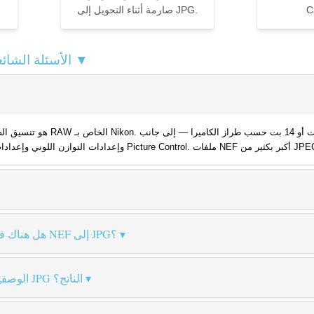
C
صارمة أثناء التحويل إلى JPG.
محوّل NEF إلى JPG — الأسئلة الشائعة ▼
هل هناك فقدان للجودة عند التحويل من NEF إلى JPG؟
هل تُحفظ بيانات EXIF الوصفية في JPG الناتج؟