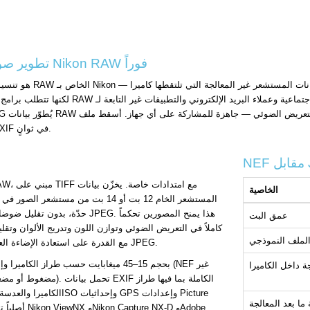
تحويل NEF إلى JPG — تطوير صور Nikon RAW فوراً
وحمّل JPEG مع الحفاظ على بيانات EXIF في ثوانٍ.
الخاصية
المستشعر الخام 12 بت أو 14 بت من مستش
حدّة، بدون تقليل ضوضاء، بدون تثبي
عمق البت
كاملاً في التعريض الضوئي وتوازن اللون وتدريج الألوان وتقل
لملف النموذجي
مع القدرة على استعادة الإضاءة العالية والظلال التي ستكون مقطوعة في JPEG.
ة داخل الكاميرا
مضغوط أو مضغوط بدون فقدا
الكاميرا والعدسة والبعد ال
ما بعد المعالجة