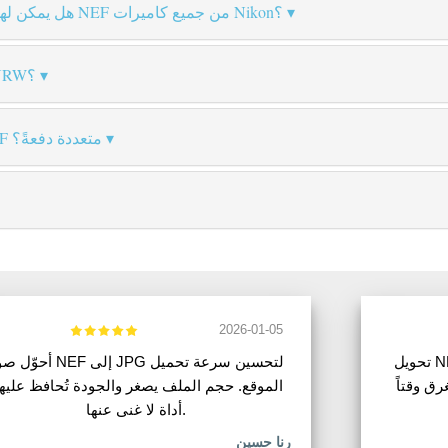
هل يمكن لهذا المحوّل التعامل مع ملفات NEF من جميع كاميرات Nikon؟
ما الفرق بين ملفات NEF وNRW؟
هل يمكنني تحويل ملفات NEF متعددة دفعةً؟
2026-01-05
تحويل NEF إلى JPG للواجبات الدراسية مفيد.
أحوّل صور NEF إلى JPG لتحسين سرع
الموقع. حجم الملف يصغر والجودة تُحافظ عليها
أداة لا غنى عنها.
رنا حسين