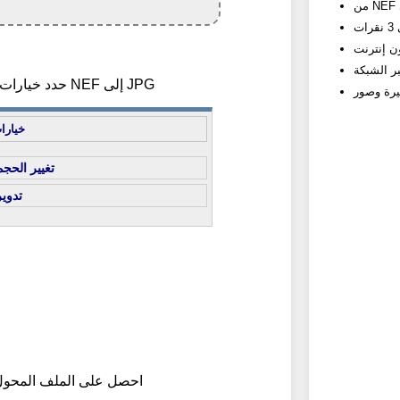
2) حدد خيارات تحويل NEF إلى JPG
خيارا
تغيير الحجم
تدوير
3) احصل على الملف المحو