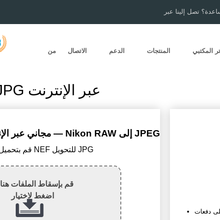
اعدة؟ تصل إلينا عبر
ر المكتبي
المنتجات
الدعم
الاتصال
من
تحويل NEF إلى JPG عبر الإنترنت
محوّل NEF إلى JPG مجاني عبر الإنترنت — Nikon RAW إلى JPEG
1) قم بتحميل ملف NEF للتحويل JPG
قم بإسقاط الملفات هنا 
اضغط لاختيار