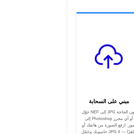
مبني على السحابة
حوّل NEF إلى JPG دون الحاجة
إلى Photoshop أو أي محرر
ور. ارفع الصورة من هاتفك أو
حاسوبك وحمّل JPG جاهزًا — لا