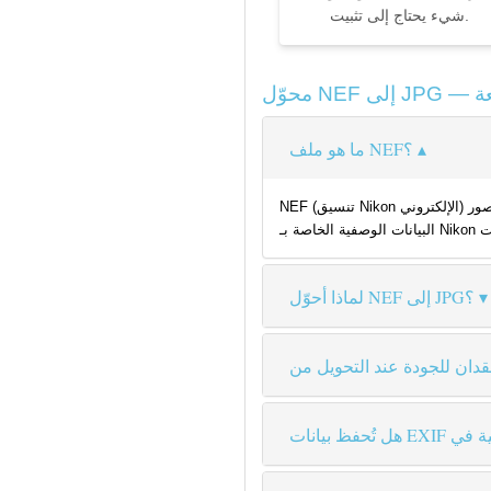
شيء يحتاج إلى تثبيت.
ما هو ملف NEF؟
NEF (تنسيق Nikon الإلكتروني) هو تنسيق الصور RAW الخاص بـ Nikon. يخزّن البيانات غير المعالجة مباشرةً من مستشعر الكاميرا — عمق لوني 12 بت أو 14 بت حسب طراز الكاميرا — إلى جانب
لماذا أحوّل NEF إلى JPG؟