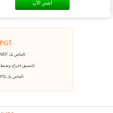
اشترِ الآن
كيف يتم تحويل NEF إلى JPG؟
اذهب إلى الموقع، وانقر على «رفع ملف» واختر ملف NEF الخاص بك.
اختر JPG كتنسيق إخراج وضبط أي خيارات إضافية إذا لزم الأمر.
انقر على «تنزيل الملف المحول» للحصول على ملف JPG الخاص بك.