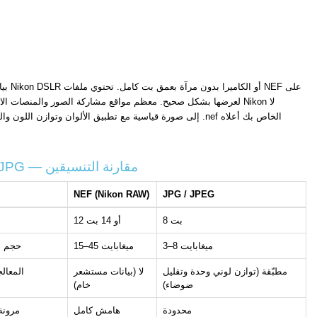
NEF مقابل JPG — مقارنة التنسيقين
NEF (Nikon RAW)
JPG / JPEG
8 بت
12 أو 14 بت
3–8 ميغابايت
15–45 ميغابايت
حجم ا
مطبّقة (توازن لوني وحدة وتقليل
لا (بيانات مستشعر
المعالج
ضوضاء)
خام)
محدودة
هامش كامل
مرونة 