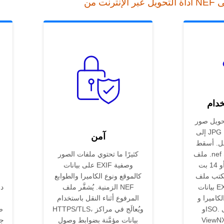
خدام
يل صور Nikon NEF RAW
إلى JPG عبر الإنترنت لم يكن
آمن
بل. أسقط
ملف .nef فيُحلّل المحوّل بيانات
كثيرًا ما تحتوي ملفات الصور
المستشعر 12 بت أو 14 بت
على بيانات EXIF وصفية
ب ملف JPEG قياسي مع
كالموقع ونوع الكاميرا والطوابع
بيانات EXIF سليمة — طراز
الزمنية. يُشفَّر ملف NEF
لكاميرا وGPS والبعد البؤري
المرفوع أثناء النقل باستخدام
وISO. لا حاجة إلى Nikon
HTTPS/TLS، ويُعالَج في مراكز
ص
Vi أو Lightroom أو
بيانات مؤمَّنة بضوابط وصول