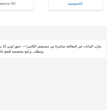
.
الخصوصية
apture NX.
البيانات الوصفية الخاصة بـ Nikon وإعدادات التوازن اللوني وإعدادات Picture Control. ملفات NEF أكبر بكثير من JPEGs وتتطلب برامج متخصصة للفتح.