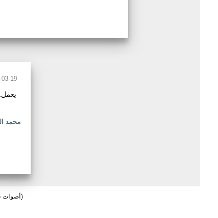
-03-19
محمد ا
(325 أصوات)