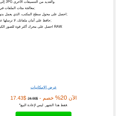
من NEF إلى JPG والعديد من التنسيقات الأخرى.
معالجة مئات الملفات في 3 نقرات;
احصل على محول سطح المكتب، الذي يعمل بدون إنترنت;
حافظ على أمان ملفاتك، لا ترسلها عبر الشبكة;
احصل على محرك أكثر قوة للصور الكبيرة وصور RAW.
عرض الإمكانيات
20%
الآن
خصم -
$17.43
$24.90
*فقط هذا الشهر. ليس لإعادة البيع.