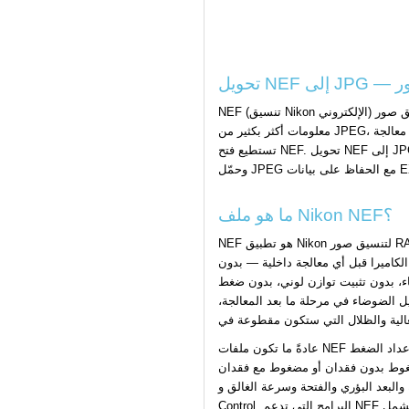
NEF (تنسيق Nikon الإلكتروني) هو تنسيق صور RAW الخاص بـ Nikon — بيانات المستشعر غير المعالجة التي تلتقطها كاميرا Nikon DSLR أو الكاميرا بدون مرآة بعمق بت كامل. تحتوي ملفات NEF على
معلومات أكثر بكثير من JPEG، لكنها تتطلب برامج معالجة RAW لعرضها بشكل صحيح. معظم مواقع مشاركة الصور والمنصات الاجتماعية وعملاء البريد الإلكتروني والتطبيقات غير التابعة لـ Nikon لا
تستطيع فتح NEF. تحويل NEF إلى JPG يُطوّر بيانات RAW إلى صورة قياسية مع تطبيق الألوان وتوازن اللون والتعريض الضوئي — جاهزة للمشاركة على أي جهاز. أسقط ملف .nef الخاص بك أعلاه
ما هو ملف Nikon NEF؟
NEF هو تطبيق Nikon لتنسيق صور RAW، مبني على TIFF مع امتدادات خاصة. يخزّن بيانات
عر الصور في الكاميرا قبل أي معالجة داخلية — بدون
ت توازن لوني، بدون ضغط JPEG. هذا يمنح المصورين تحكماً
يل الضوضاء في مرحلة ما بعد المعالجة،
عادةً ما تكون ملفات NEF بحجم 15–45 ميغابايت حسب طراز الكاميرا وإعداد الضغط (NEF غير
ن أو مضغوط مع فقدان). تحمل بيانات EXIF الكاملة بما فيها طراز
بؤري والفتحة وسرعة الغالق وISO وإحداثيات GPS وإعدادات Picture
Control. البرامج التي تدعم NEF أصلياً تشمل Nikon ViewNX وNikon Capture NX-D وAdobe