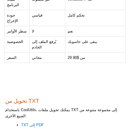
البرنامج
تحكم كامل
قياسي
جودة
الإخراج
نعم
لا
سطر الأوامر
يبقى على حاسوبك
يُرفع الملف إلى
الخصوصية
الخادم
من $29.90
مجاني
السعر
تحويل من TXT
باستخدام CoolUtils، يمكنك تحويل ملفات TXT إلى مجموعة متنوعة من
الصيغ الأخرى:
TXT إلى PDF