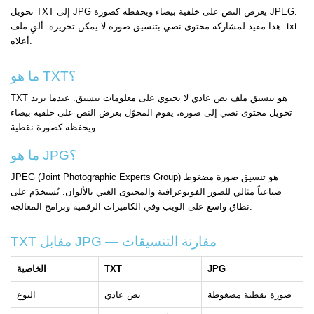
تحويل TXT إلى JPG يعرض النص على خلفية بيضاء ويحفظه كصورة JPEG.
هذا مفيد لمشاركة محتوى نصي بتنسيق صورة لا يمكن تحريره. ألقِ ملف .txt
أعلاه.
ما هو TXT؟
TXT هو تنسيق ملف نص عادي لا يحتوي على معلومات تنسيق. عندما تريد
تحويل محتوى نصي إلى صورة، يقوم المحوّل بعرض النص على خلفية بيضاء
ويحفظه كصورة نقطية.
ما هو JPG؟
JPEG (Joint Photographic Experts Group) هو تنسيق صورة مضغوط
ضياعياً مثالي للصور الفوتوغرافية والمحتوى الغني بالألوان. يُستخدَم على
نطاق واسع على الويب وفي الكاميرات الرقمية وبرامج المعالجة.
TXT مقابل JPG — مقارنة التنسيقات
JPG
TXT
الخاصية
صورة نقطية مضغوطة
نص عادي
النوع