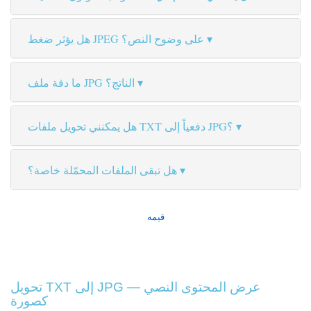
هل يؤثر ضغط JPEG على وضوح النص؟
ما دقة ملف JPG الناتج؟
هل يمكنني تحويل ملفات TXT دفعياً إلى JPG؟
هل تبقى الملفات المحمّلة خاصة؟
قيمه
تحويل TXT إلى JPG — عرض المحتوى النصي
كصورة