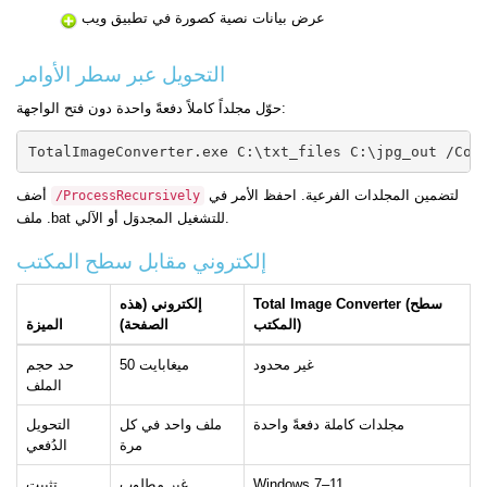
عرض بيانات نصية كصورة في تطبيق ويب
التحويل عبر سطر الأوامر
حوّل مجلداً كاملاً دفعةً واحدة دون فتح الواجهة:
TotalImageConverter.exe C:\txt_files C:\jpg_out /Con
لتضمين المجلدات الفرعية. احفظ الأمر في
أضف
/ProcessRecursively
ملف .bat للتشغيل المجدوَل أو الآلي.
إلكتروني مقابل سطح المكتب
Total Image Converter (سطح
إلكتروني (هذه
المكتب)
الصفحة)
الميزة
غير محدود
50 ميغابايت
حد حجم
الملف
مجلدات كاملة دفعةً واحدة
ملف واحد في كل
التحويل
مرة
الدُفعي
Windows 7–11
غير مطلوب
تثبيت