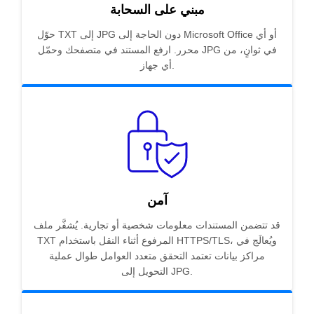
مبني على السحابة
حوّل TXT إلى JPG دون الحاجة إلى Microsoft Office أو أي
محرر. ارفع المستند في متصفحك وحمّل JPG في ثوانٍ، من
أي جهاز.
آمن
قد تتضمن المستندات معلومات شخصية أو تجارية. يُشفَّر ملف
TXT المرفوع أثناء النقل باستخدام HTTPS/TLS، ويُعالَج في
مراكز بيانات تعتمد التحقق متعدد العوامل طوال عملية
التحويل إلى JPG.