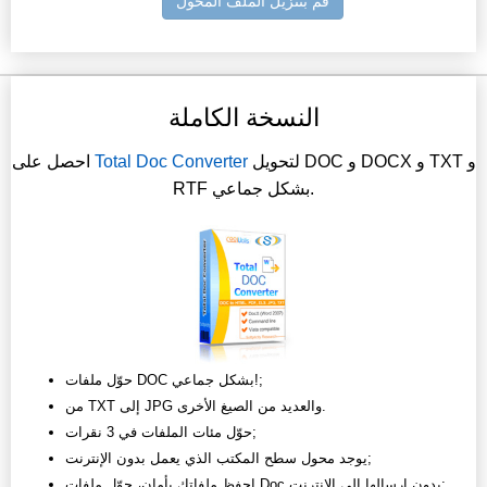
قم بتنزيل الملف المحول
النسخة الكاملة
لتحويل DOC و DOCX و TXT و
Total Doc Converter
احصل على
RTF بشكل جماعي.
حوّل ملفات DOC بشكل جماعي!;
من TXT إلى JPG والعديد من الصيغ الأخرى.
حوّل مئات الملفات في 3 نقرات;
يوجد محول سطح المكتب الذي يعمل بدون الإنترنت;
احفظ ملفاتك بأمان، حوّل ملفات Doc بدون إرسالها إلى الإنترنت;