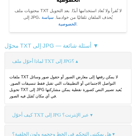
الخصوصية
محتويات ملف TXT لا تُقرأ ولا تُعاد استخدامها أبدًا. بعد التحويل
إلى JPG، يُحذف الملفان تلقائيًا من خوادمنا.
سياسة
.
الخصوصية
محوّل TXT إلى JPG — أسئلة شائعة ▼
لماذا أحوّل ملف TXT إلى JPG؟
ملفات TXT لا يمكن رفعها إلى معارض الصور أو حقول صور وسائل
التواصل الاجتماعي أو التطبيقات التي تقبل فقط تنسيقات الصور.
تحويل TXT إلى JPG يُعيد تصيير النص كصورة نقطية يمكن مشاركتها
في أي مكان تُقبَل فيه الصور.
كيف أحوّل TXT إلى JPG عبر الإنترنت؟
هل يمكنني التحكم في الخط وحجمه ولون الخلفية؟