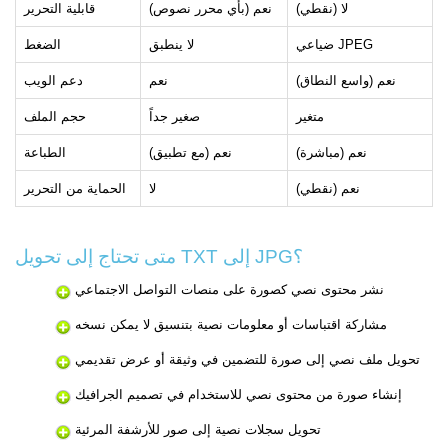
لا (نقطي)
نعم (بأي محرر نصوص)
قابلية التحرير
ضياعي JPEG
لا ينطبق
الضغط
نعم (واسع النطاق)
نعم
دعم الويب
متغير
صغير جداً
حجم الملف
نعم (مباشرة)
نعم (مع تطبيق)
الطباعة
نعم (نقطي)
لا
الحماية من التحرير
متى تحتاج إلى تحويل TXT إلى JPG؟
نشر محتوى نصي كصورة على منصات التواصل الاجتماعي
مشاركة اقتباسات أو معلومات نصية بتنسيق لا يمكن نسخه
تحويل ملف نصي إلى صورة للتضمين في وثيقة أو عرض تقديمي
إنشاء صورة من محتوى نصي للاستخدام في تصميم الجرافيك
تحويل سجلات نصية إلى صور للأرشفة المرئية