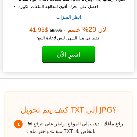
احصل على محرك أقوى لمعالجة الملفات الكبيرة.
انظر الميزات
20%
الآن
خصم -
$41.93
$59.90
*فقط في هذا الشهر. ليس لإعادة البيع.
اشترِ الآن
كيف يتم تحويل TXT إلى JPG؟
رفع ملفك:
اذهب إلى الموقع، وانقر على «رفع
💾
1
ملف» واختر ملف TXT الخاص بك.