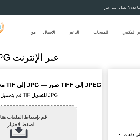
اعدة؟ تصل إلينا عبر
ر المكتبي
المنتجات
الدعم
الاتصال
من
تحويل TIF إلى JPG عبر الإنترنت
محوّل مجاني عبر الإنترنت من TIF إلى JPG — صور TIFF إلى JPEG
1) قم بتحميل ملف TIF للتحويل JPG
قم بإسقاط الملفات هنا 
اضغط لاختيار