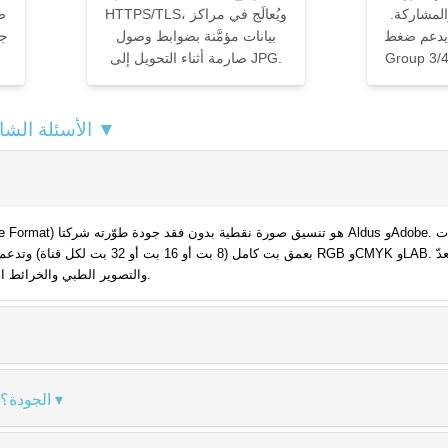
المشاركة.
HTTPS/TLS، ويُعالَج في مراكز
ص
يدعم ضغط LZW وZIP وCCITT
بيانات مؤمَّنة بضوابط وصول
صارمة أثناء التحويل إلى JPG.
محوّل TIF إلى JPG — الأسئلة الشائعة ▼
بعمق بت كامل (8 بت أو 16 بت أو 32 بت لكل قناة) وتدعم مساحات ألو
والتصوير الطبي والخرائط الجغرافية وأعمال الطباعة قبل الإنتاج.
هل يُقلّل تحويل TIF إلى JPG الجودة؟