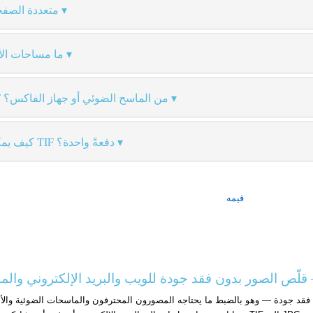
ماذا يحدث لملفات TIF متعدد
ما مساحات الأ
هل يمكنني تحويل ملفات TIF من الماسح الضوئي أو جهاز الفاكس؟
كيف يمكنني تحويل العديد من ملفات TIF دفعةً واحدة؟
قيمه
عبر الإنترنت — قلّص الصور بدون فقد جودة للويب والبريد الإلكتروني وا