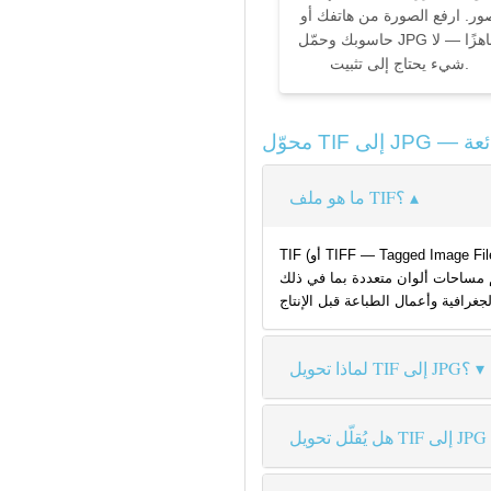
ور. ارفع الصورة من هاتفك أو
حاسوبك وحمّل JPG جاهزًا — لا
شيء يحتاج إلى تثبيت.
ما هو ملف TIF؟
TIF (أو TIFF — Tagged Image File Format) هو تنسيق صورة نقطية بدون فقد جودة طوّرته شركتا Aldus وAdobe. تخزّن ملفات TIF بيانات الصورة غير المضغوطة أو المضغوطة بدون فقد جودة
ان متعددة بما في ذلك RGB وCMYK وLAB. يُعدّ TIF التنسيق القياسي للتصوير الاحترافي والمستندات الممسوحة ضوئيًا
لماذا تحويل TIF إلى JPG؟