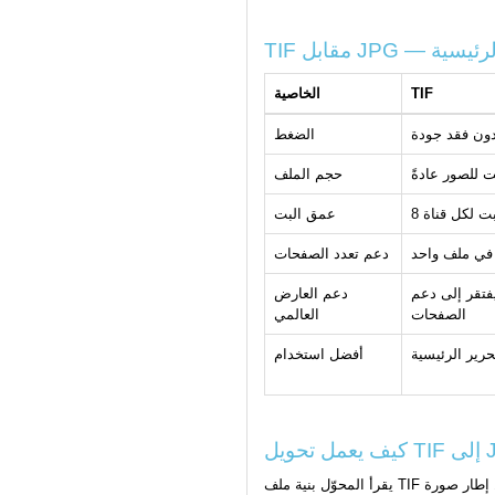
افات الرئيسية
TIF
الخاصية
الضغط
حجم الملف
عمق البت
في ملف واحد
دعم تعدد الصفحات
ى دعم TIF متعدد
دعم العارض
الصفحات
العالمي
حرير الرئيسية
أفضل استخدام
إلى JPG
يقرأ المحوّل بنية ملف TIF ويُفكّك كل إطار صورة (بما في ذلك متغيرات ضغط LZW وZIP وCCITT