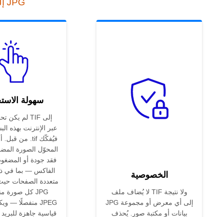
أداة التحويل عبر الإنترنت من TIF إلى JPG
سهولة الاست
لم يكن تحويل 
من قبل. أسقط م
المحوّل الصورة المض
فقد جودة أو المضغو
الفاكس — بما في ذ
الخصوصية
لا يُضاف ملف TIF ولا نتيجة
كل صورة منها 
JPG إلى أي معرض أو مجموعة
منفصلًا — ويكتب
بيانات أو مكتبة صور. يُحذف
قياسية جاهزة للبريد 