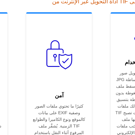
خدام
صور TIF إلى
JPG عبر الإنترنت بهذه البساطة
لف .tif فيُفكّك
غوطة بدون
آمن
طة بتنسيق
لك ملفات
كثيرًا ما تحتوي ملفات الصور
TIF متعددة الصفحات حيث تصبح
على بيانات EXIF وصفية
ملف JPG
كالموقع ونوع الكاميرا والطوابع
 ملفات JPEG
الزمنية. يُشفَّر ملف TIF
الإلكتروني
المرفوع أثناء النقل باستخدام