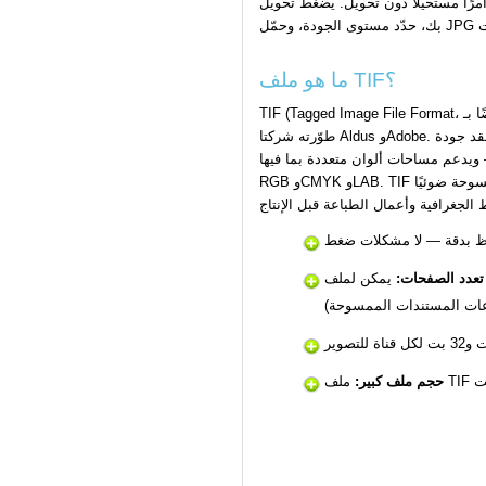
بيانات إلى صورة قابلة للمشاركة تُفتح على كل جهاز. أسقط ملف .tif الخاص
ما هو ملف TIF؟
TIF (Tagged Image File Format، المعروف أيضًا بـ TIFF) هو تنسيق صورة نقطية بدون فقد جودة
طوّرته شركتا Aldus وAdobe. يخزّن بيانات الصورة غير المضغوطة أو المضغوطة بدون فقد جودة
 بت أو 32 بت لكل قناة — ويدعم مساحات ألوان متعددة بما فيها
RGB وCMYK وLAB. TIF هو التنسيق القياسي للتصوير الاحترافي والمستندات الممسوحة ضوئيًا
 بدقة — لا مشكلات ضغط
تعدد الصفحات:
يمكن لملف TIF واحد أن يحتوي على مئات الصفحات (أرشيفات
ات المستندات الممسوحة)
حجم ملف كبير: