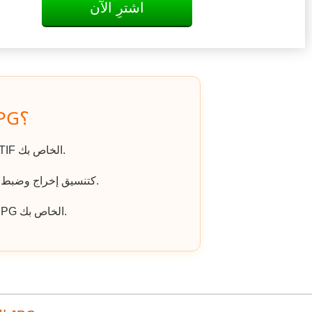
اشترِ الآن
كيف يتم تحويل TIF إلى JPG؟
اذهب إلى الموقع، وانقر على «رفع ملف» واختر ملف TIF الخاص بك.
اختر JPG كتنسيق إخراج وضبط أي خيارات إضافية إذا لزم الأمر.
انقر على «تنزيل الملف المحول» للحصول على ملف JPG الخاص بك.