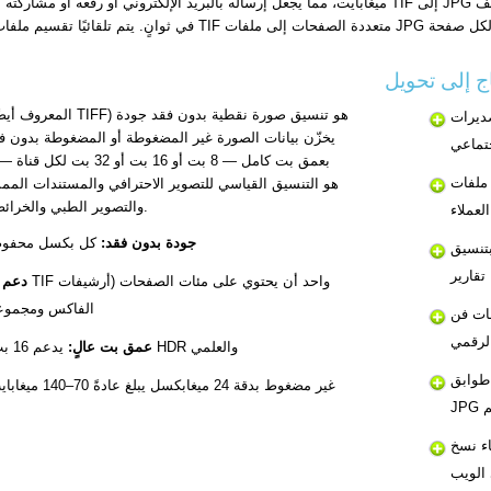
ميغابايت، مما يجعل إرساله بالبريد الإلكتروني أو رفعه أو مشاركته أمرًا مستحيلًا دون تحويل. يضغط تحويل TIF إلى JPG تلك ال
Photoshop إلى JPG لمعارض
جتماعي
بعمق بت كامل — 8 بت أو 16
ن الماسح الضوئي إلى JPG
والتصوير الطبي والخرائط الجغرافية وأعمال الطباعة قبل الإنتاج.
لعملاء
جودة بدون فقد:
كل بكسل محفوظ
دراجها في
دعم 
الفاكس ومجموع
 إلى RGB JPG للويب أو
لرقمي
يدعم 16 بت و32 بت لكل قناة للتصوير HDR والعلمي
عمق بت عالٍ:
عقارات إلى
ملف TIF غير مضغوط بدقة 24 ميغابكسل يبلغ عادةً 70–140 ميغابايت
م
لفات TIF الرئيسية الأرشيفية لبوابات
الويب