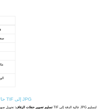
بف
صغير — 2–15 
عال
الو
حالات استخدام TIF إلى JPG
تسليم تصوير حفلات الزفاف:
تحويل صور زفاف TIF عالية الدق