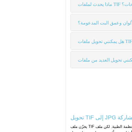
ة الصفحات؟
لوان وعمق البت المدعومة؟
لمشاركة
يخزّن ملف TIF بيانات الصورة بتفاصيلها الكاملة بدون فقد جودة — وهو بالضبط ما يحتاجه المصورون المحترفون والماسحات الضوئية والأنظمة الطبية. لكن ملف TIF غير مضغوط واحد يمكن أن يتجاوز 70