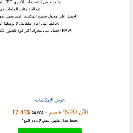
من TIF إلى JPG والعديد من التنسيقات الأخرى.
معالجة مئات الملفات في 3 نقرات;
احصل على محول سطح المكتب، الذي يعمل بدون إنترنت;
حافظ على أمان ملفاتك، لا ترسلها عبر الشبكة;
احصل على محرك أكثر قوة للصور الكبيرة وصور RAW.
عرض الإمكانيات
20%
الآن
خصم -
$17.43
$24.90
*فقط هذا الشهر. ليس لإعادة البيع.