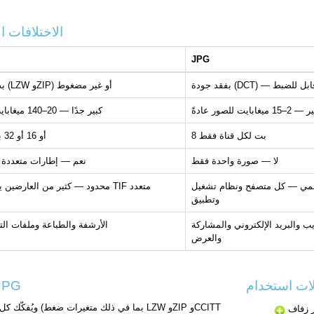
TIF مقابل JPG — الاختل
JPG
قد جودة (DCT) — قابل للضبط
بدون فقد جودة (LZW وZIP) أو غير مضغوط
ميغابايت للصور عادةً
كبير جدًا — 20–140 ميغابايت للصور عادةً
8 بت لكل قناة فقط
8 أو 16 أو 32 بت لكل قناة
لا — صورة واحدة فقط
نعم — إطارات متعددة 
مي — كل متصفح ونظام تشغيل
محدود — كثير من العارضين يفتقر إل
وتطبيق
يب والبريد الإلكتروني والمشاركة
الأرشفة والطباعة وملفات الت
والعرض
كيف يعمل تحويل TIF 
ة إلى JPG لتسليم