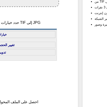
2) حدد خيارات تحويل TIF إلى JPG
خيارا
تغيير الحجم
تدوير
3) احصل على الملف المحو