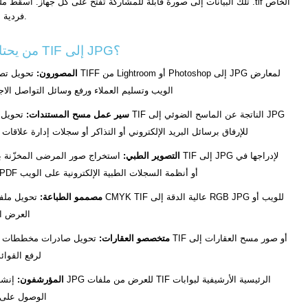
بك، حدّد مستوى الجودة، وحمّل JPG في ثوانٍ. يتم تلقائيًا تقسيم ملفات TIF متعددة الصفحات إلى ملفات JPG فردية لكل صفحة.
من يحتاج إلى تحويل TIF إلى JPG؟
المصورون:
تحويل تصديرات TIFF من Lightroom أو 
الويب وتسليم العملاء ورفع وسائل التواصل الا
سير عمل مسح المستندات:
تحويل ملفات TIF الناتجة ع
للإرفاق برسائل البريد الإلكتروني أو التذاكر أو سجلات إدارة علاقات ا
التصوير الطبي:
استخراج صور المرضى المخزّنة بتنسيق TIF إلى JPG لإ
تقارير PDF أو أنظمة السجلات الطبية الإلكترونية على الويب
مصممو الطباعة:
تحويل ملفات فن CMYK TIF عالية الدقة
العرض ا
متخصصو العقارات:
تحويل صادرات مخططات طوابق TIF أو صور مسح ال
JPG لرفع القوائ
المؤرشفون:
إنشاء نسخ JPG للعرض من م
الوصول على 