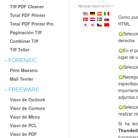
Tiff PDF Cleaner
Windows Vista/7/8/10/11
Total PDF Printer
Como pued
Total PDF Printer Pro
HTML.
Paginación Tiff
Selecci
derecha.
Combinar Tiff
Tiff Teller
En el p
lugar de 
FORENSIC
Selecci
Print Maestro
Navegue
Mail Terrier
especifiq
FREEWARE
important
adjuntos 
Visor de Outlook
Selecci
Visor de Correos
realizar n
Visor de Mbox
Si ha le
Visor de PCL
Thunder
Visor de PDF
funcionar