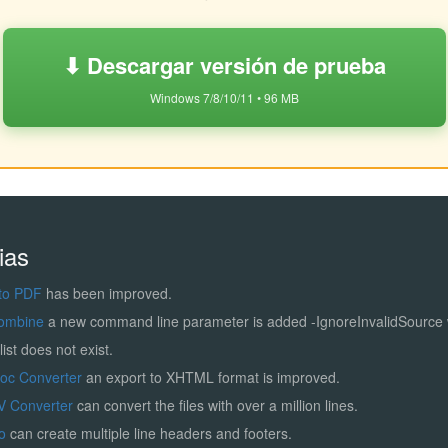
⬇ Descargar versión de prueba
Windows 7/8/10/11 • 96 MB
ias
to PDF
has been improved.
ombine
a new command line parameter is added -IgnoreInvalidSource
list does not exist.
Doc Converter
an export to XHTML format is improved.
V Converter
can convert the files with over a million lines.
ro
can create multiple line headers and footers.