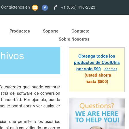
 Contáctenos en
+1 (855) 418-2323
Productos
Soporte
Contacto
Sobre Nosotros
chivos
Obtenga todos los
productos de CoolUtils
por solo $99
leer más
(usted ahorra
hasta $500)
Thunderbird
que puede comprar
ustria del software de conversión
 Thunderbird. Por ejemplo, puede
ente podrá abrir y ver cualquier
ción que permite a los usuarios
nto, si está convirtiendo un correo