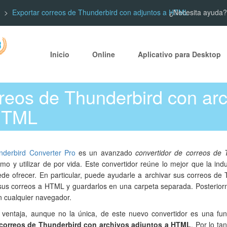
Exportar correos de Thunderbird con adjuntos a HTML
¿Necesita ayuda?
Inicio
Online
Aplicativo para Desktop
reos de Thunderbird con ar
 HTML
nderbird Converter Pro
es un avanzado
convertidor de correos de 
mo y utilizar de por vida. Este convertidor reúne lo mejor que la ind
ede ofrecer. En particular, puede ayudarle a archivar sus correos de
 sus correos a HTML y guardarlos en una carpeta separada. Posteriorm
n cualquier navegador.
ventaja, aunque no la única, de este nuevo convertidor es una fun
 correos de Thunderbird con archivos adjuntos a HTML
. Por lo ta