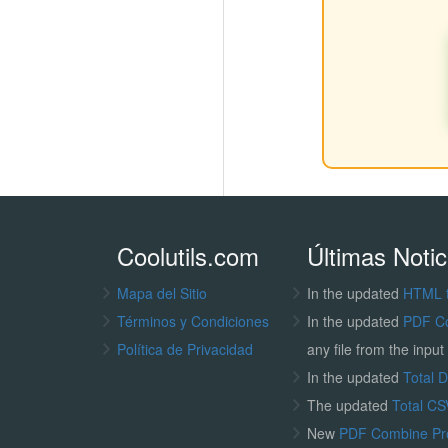
Coolutils.com
Últimas Notic
Mapa del Sitio
In the updated
HTML 
Términos y Condiciones
In the updated
PDF C
Política de Privacidad
any file from the input 
In the updated
Total 
The updated
Total CS
New
PDF Combine P