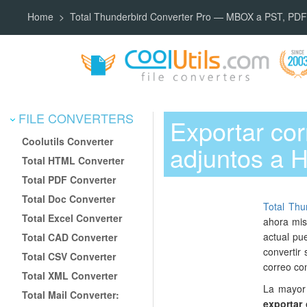
Home
Total Thunderbird Converter Pro — MBOX a PST, PDF
FILE CONVERTERS
Exportar cor
Coolutils Converter
adjuntos a
Total HTML Converter
Total PDF Converter
Total Doc Converter
Total Thu
Total Excel Converter
ahora mis
actual pu
Total CAD Converter
convertir
Total CSV Converter
correo co
Total XML Converter
La mayor 
Total Mail Converter:
exportar