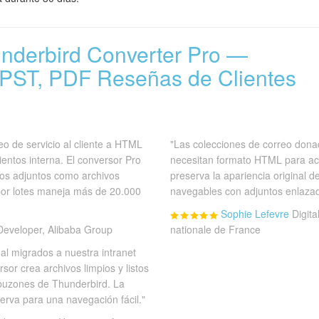
underbird Converter Pro —
PST, PDF Reseñas de Clientes
o de servicio al cliente a HTML
"Las colecciones de correo donad
entos interna. El conversor Pro
necesitan formato HTML para ac
los adjuntos como archivos
preserva la apariencia original d
por lotes maneja más de 20.000
navegables con adjuntos enlaza
Sophie Lefevre
Digita
eveloper, Alibaba Group
nationale de France
al migrados a nuestra intranet
or crea archivos limpios y listos
 buzones de Thunderbird. La
erva para una navegación fácil."