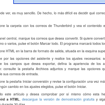
e ver, es muy sencillo. De hecho, lo más difícil es decidir qué corre
one la carpeta con los correos de Thunderbird y vea el contenido e
anel central, marque los correos que desea convertir. Si quiere convert
uno o varios, pulse el botón Marcar todo. El programa marcará todos lo
one HTML en la barra de formato de salida, situada en la esquina superi
 por las opciones del asistente y realice los ajustes necesarios: s
ue los campos que desea exportar, defina la apariencia de los a
e: consulte la pestaña Archivos adjuntos y marque las opciones q
de sus correos de entrada.
one la pestaña Iniciar conversión y revise la configuración una vez má
ingún cambio en los ajustes elegidos, pulse el botón Iniciar.
ído este artículo y desea comprobar por sí mismo cómo esta h
bird a HTML
,
descargue la versión de demostración gratuita
y siga
á durante 30 días.