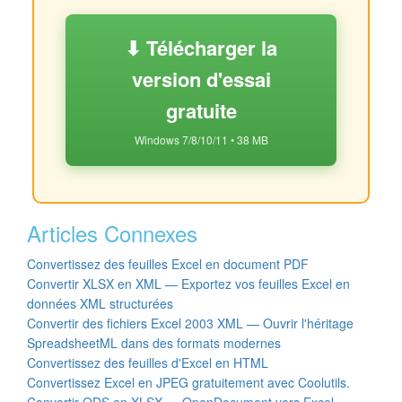
⬇ Télécharger la
version d'essai
gratuite
Windows 7/8/10/11 • 38 MB
Articles Connexes
Convertissez des feuilles Excel en document PDF
Convertir XLSX en XML — Exportez vos feuilles Excel en
données XML structurées
Convertir des fichiers Excel 2003 XML — Ouvrir l'héritage
SpreadsheetML dans des formats modernes
Convertissez des feuilles d'Excel en HTML
Convertissez Excel en JPEG gratuitement avec Coolutils.
Convertir ODS en XLSX — OpenDocument vers Excel