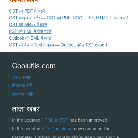
OST को PDF में बदलें
OST फ़ाइल कन्वर्टर — OST को PDF, DOC, TIFF, HTML में निर्यात करें
OST को MBox में बदलें
PST को EML में कैसे बदलें
Outlook को EML में बदलें
OST को बैच में Text में बदलें — Outlook ईमेल TXT export
Coolutils.com
साइट नक्शा
नियम एवं शर्तें
गोपनीयता नीति
ताज़ा खबर
In the updated
HTML to PDF
has been improved.
In the updated
PDF Combine
a new command line
parameter is added -IgnoreInvalidSource when any file