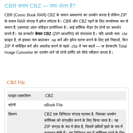
CBR बनाम CBZ — क्या अंतर है?
CBR (Comic Book RAR) CBZ के समान अवधारणा का उपयोग करता है लेकिन ZIP
के बजाय RAR संग्रह में इमेज लपेटता है। CBR और CBZ पढ़ने के लिए कार्यात्मक रूप से
समान हैं; एकमात्र अंतर संपीड़न एल्गोरिथम है। कई कॉमिक रीडर ऐप दोनों का समर्थन
करते हैं। यह कनवर्टर
केवल CBZ
(ZIP-आधारित) को संभालता है। यदि आपके पास .cbr
फ़ाइल है, तो इसका नाम बदलकर .rar करें और इमेज प्राप्त करने के लिए इसे निकालें, फिर
ZIP में संपीड़ित करें और अपलोड करने से पहले .cbz में नाम बदलें — या डेस्कटॉप Total
Image Converter का उपयोग करें जो दोनों फ़ॉर्मेट को सीधे स्वीकार करता है।
CBZ File
फाइल एक्सटेंशन
.CBZ
श्रेणी
eBook File
विवरण
CBZ एक डिजिटल संग्रह प्रारूप है, जिसका उपयोग
कॉमिक्स को संग्रहीत करने के लिए किया जाता है। यह
ZIP संग्रह के रूप में होता है, जिसमें छवियाँ पृष्ठों के रूप में
क्रमबद्ध होती हैं। यह डिजिटल रूप में कॉमिक्स पढ़ने के लिए