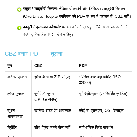
स्कूल / लाइब्रेरी वितरण:
शैक्षिक प्लेटफ़ॉर्म और डिजिटल लाइब्रेरी सिस्टम
(OverDrive, Hoopla) कॉमिक्स को PDF के रूप में परोसते हैं, CBZ नहीं।
कानूनी / प्रकाशन वर्कफ़्लो:
प्रकाशकों को प्रस्तुत कॉमिक्स या संपादकों को
भेजे गए पिच डेक PDF होने चाहिए।
CBZ बनाम PDF — तुलना
गुण
CBZ
PDF
कंटेनर प्रकार
इमेज के साथ ZIP संग्रह
संरचित दस्तावेज़ फ़ॉर्मेट (ISO
32000)
इमेज गुणवत्ता
पूर्ण रेज़ोल्यूशन
पूर्ण रेज़ोल्यूशन (अपरिवर्तित एम्बेडेड)
(JPEG/PNG)
व्यूअर
कॉमिक रीडर ऐप आवश्यक
कोई भी ब्राउज़र, OS, डिवाइस
आवश्यकता
प्रिंटिंग
सीधे प्रिंट करने योग्य नहीं
सार्वभौमिक प्रिंट समर्थन