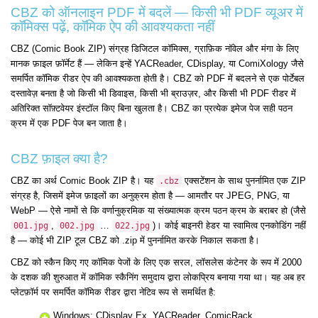
CBZ को ऑनलाइन PDF में बदलें — किसी भी PDF व्यूअर में
कॉमिक्स पढ़ें, कॉमिक ऐप की आवश्यकता नहीं
CBZ (Comic Book ZIP) संग्रह डिजिटल कॉमिक्स, ग्राफ़िक नॉवेल और मंगा के लिए
मानक फ़ाइल फ़ॉर्मेट हैं — लेकिन इन्हें YACReader, CDisplay, या ComiXology जैसे
समर्पित कॉमिक रीडर ऐप की आवश्यकता होती है। CBZ को PDF में बदलने से एक पोर्टेबल
दस्तावेज़ बनता है जो किसी भी डिवाइस, किसी भी ब्राउज़र, और किसी भी PDF रीडर में
अतिरिक्त सॉफ़्टवेयर इंस्टॉल किए बिना खुलता है। CBZ का प्रत्येक इमेज पेज सही पठन
क्रम में एक PDF पेज बन जाता है।
CBZ फ़ाइल क्या है?
CBZ का अर्थ Comic Book ZIP है। यह
एक्सटेंशन के साथ पुनर्नामित एक ZIP
.cbz
संग्रह है, जिसमें इमेज फ़ाइलों का अनुक्रम होता है — आमतौर पर JPEG, PNG, या
WebP — ऐसे नामों से कि वर्णानुक्रमिक या संख्यात्मक क्रम पठन क्रम के बराबर हो (जैसे
,
…
)। कोई बाइनरी हेडर या स्वामित्व एनकोडिंग नहीं
001.jpg
002.jpg
022.jpg
है — कोई भी ZIP टूल CBZ को .zip में पुनर्नामित करके निकाल सकता है।
CBZ को स्कैन किए गए कॉमिक पेजों के लिए एक सरल, लॉसलेस कंटेनर के रूप में 2000
के दशक की शुरुआत में कॉमिक स्कैनिंग समुदाय द्वारा लोकप्रिय बनाया गया था। यह अब हर
प्लेटफ़ॉर्म पर समर्पित कॉमिक रीडर द्वारा नेटिव रूप से समर्थित है:
Windows: CDisplay Ex, YACReader, ComicRack