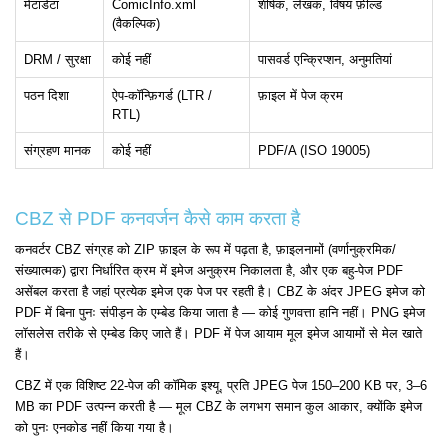
मेटाडेटा
ComicInfo.xml
शीर्षक, लेखक, विषय फ़ील्ड
(वैकल्पिक)
DRM / सुरक्षा
कोई नहीं
पासवर्ड एन्क्रिप्शन, अनुमतियां
पठन दिशा
ऐप-कॉन्फ़िगर्ड (LTR /
फ़ाइल में पेज क्रम
RTL)
संग्रहण मानक
कोई नहीं
PDF/A (ISO 19005)
CBZ से PDF कनवर्जन कैसे काम करता है
कनवर्टर CBZ संग्रह को ZIP फ़ाइल के रूप में पढ़ता है, फ़ाइलनामों (वर्णानुक्रमिक/
संख्यात्मक) द्वारा निर्धारित क्रम में इमेज अनुक्रम निकालता है, और एक बहु-पेज PDF
असेंबल करता है जहां प्रत्येक इमेज एक पेज पर रहती है। CBZ के अंदर JPEG इमेज को
PDF में बिना पुनः संपीड़न के एम्बेड किया जाता है — कोई गुणवत्ता हानि नहीं। PNG इमेज
लॉसलेस तरीके से एम्बेड किए जाते हैं। PDF में पेज आयाम मूल इमेज आयामों से मेल खाते
हैं।
CBZ में एक विशिष्ट 22-पेज की कॉमिक इश्यू, प्रति JPEG पेज 150–200 KB पर, 3–6
MB का PDF उत्पन्न करती है — मूल CBZ के लगभग समान कुल आकार, क्योंकि इमेज
को पुनः एनकोड नहीं किया गया है।