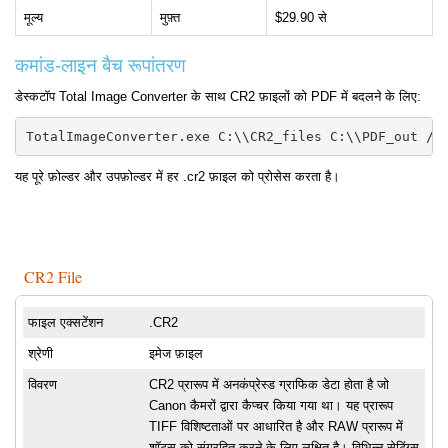
मूल्य
मुफ़्त
$29.90 से
कमांड-लाइन बैच रूपांतरण
डेस्कटॉप Total Image Converter के साथ CR2 फ़ाइलों को PDF में बदलने के लिए:
TotalImageConverter.exe C:\\CR2_files C:\\PDF_out /C
यह पूरे फ़ोल्डर और उपफ़ोल्डर में हर .cr2 फ़ाइल को प्रोसेस करता है।
CR2 File
फाइल एक्सटेंशन
.CR2
श्रेणी
इमेज फ़ाइल
विवरण
CR2 प्रारूप में अनकंप्रेस्ड ग्राफिक डेटा होता है जो
Canon कैमरों द्वारा कैप्चर किया गया था। यह प्रारूप
TIFF विशिष्टताओं पर आधारित है और RAW प्रारूप में
शॉट्स को संग्रहित करने के लिए लक्षित है। विभिन्न सेटिंग्स