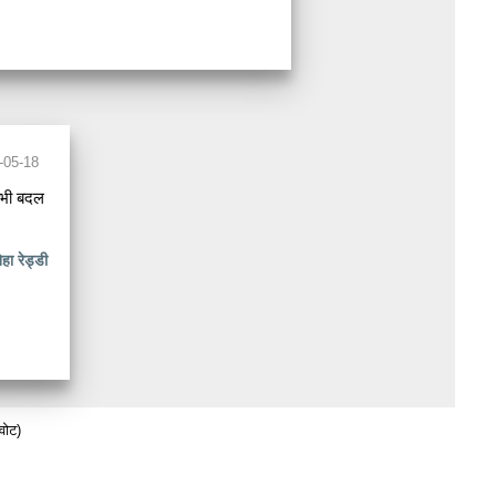
-05-18
कभी बदल
ेहा रेड्डी
वोट)