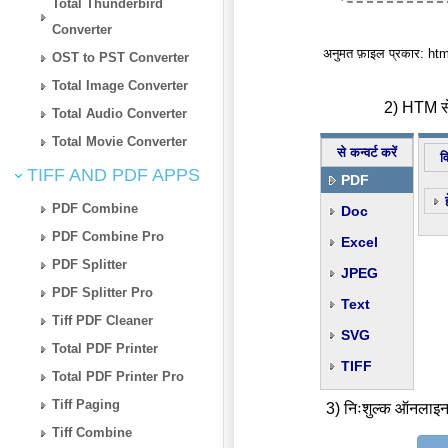
Total Thunderbird
Converter
अनुमत फ़ाइल प्रकार: h
OST to PST Converter
Total Image Converter
2) HTM से 
Total Audio Converter
Total Movie Converter
से कन्वर्ट करें
व
TIFF AND PDF APPS
PDF
PDF Combine
Doc
PDF Combine Pro
Excel
PDF Splitter
JPEG
PDF Splitter Pro
Text
Tiff PDF Cleaner
SVG
Total PDF Printer
TIFF
Total PDF Printer Pro
Tiff Paging
3) निःशुल्क ऑनलाइन
Tiff Combine