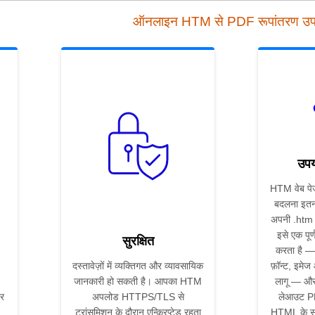
ऑनलाइन HTM से PDF रूपांतरण उ
उपय
HTM वेब पे
बदलना इतन
अपनी .htm फ
इसे एक पूर्
सुरक्षित
करता है — 
दस्तावेज़ों में व्यक्तिगत और व्यावसायिक
फ़ॉन्ट, इमे
जानकारी हो सकती है। आपका HTM
लागू — और स
र
अपलोड HTTPS/TLS से
लेआउट P
ट्रांसमिशन के दौरान एन्क्रिप्टेड रहता
HTML के सम