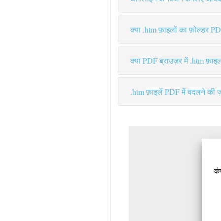
क्या .htm फ़ाइलों का फ़ोल्डर PD
क्या PDF ब्राउज़र में .htm फ़ाइ
.htm फ़ाइलें PDF में बदलने की ज़
कं