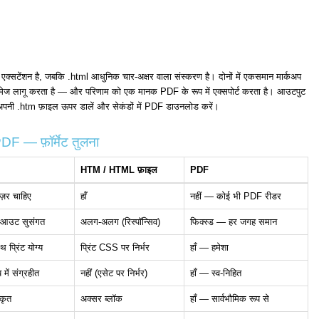
एक्सटेंशन है, जबकि .html आधुनिक चार-अक्षर वाला संस्करण है। दोनों में एकसमान मार्कअप
 इमेज लागू करता है — और परिणाम को एक मानक PDF के रूप में एक्सपोर्ट करता है। आउटपुट
है। अपनी .htm फ़ाइल ऊपर डालें और सेकंडों में PDF डाउनलोड करें।
F — फ़ॉर्मेट तुलना
HTM / HTML फ़ाइल
PDF
ज़र चाहिए
हाँ
नहीं — कोई भी PDF रीडर
ेआउट सुसंगत
अलग-अलग (रिस्पॉन्सिव)
फिक्स्ड — हर जगह समान
प्रिंट योग्य
प्रिंट CSS पर निर्भर
हाँ — हमेशा
में संग्रहीत
नहीं (एसेट पर निर्भर)
हाँ — स्व-निहित
ीकृत
अक्सर ब्लॉक
हाँ — सार्वभौमिक रूप से