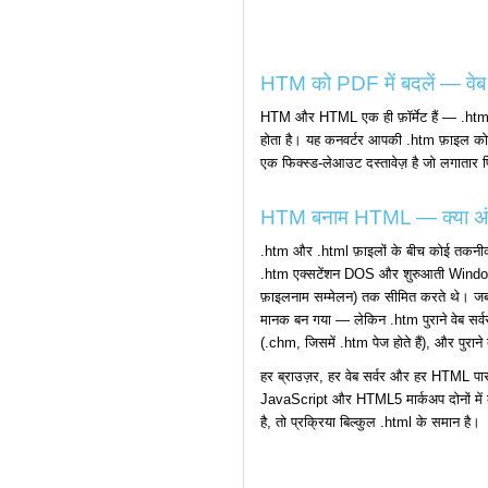
HTM को PDF में बदलें — वेब पेज
HTM और HTML एक ही फ़ॉर्मेट हैं — .htm पु
होता है। यह कनवर्टर आपकी .htm फ़ाइल को 
एक फिक्स्ड-लेआउट दस्तावेज़ है जो लगातार प
HTM बनाम HTML — क्या अं
.htm और .html फ़ाइलों के बीच कोई तकनीकी अ
.htm एक्सटेंशन DOS और शुरुआती Windows य
फ़ाइलनाम सम्मेलन) तक सीमित करते थे। ज
मानक बन गया — लेकिन .htm पुराने वेब सर्व
(.chm, जिसमें .htm पेज होते हैं), और पुराने 
हर ब्राउज़र, हर वेब सर्वर और हर HTML प
JavaScript और HTML5 मार्कअप दोनों में
है, तो प्रक्रिया बिल्कुल .html के समान है।