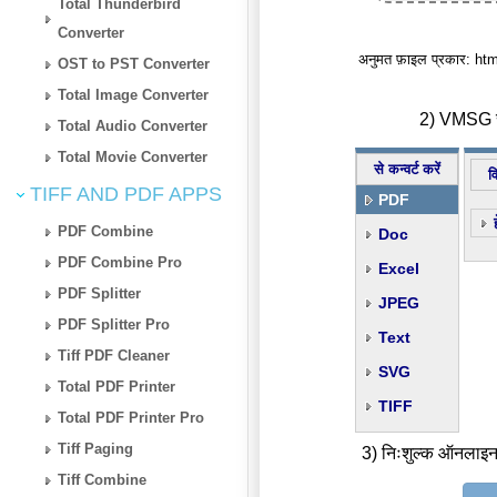
Total Thunderbird
Converter
अनुमत फ़ाइल प्रकार: h
OST to PST Converter
Total Image Converter
2) VMSG से
Total Audio Converter
Total Movie Converter
से कन्वर्ट करें
व
TIFF AND PDF APPS
PDF
PDF Combine
Doc
PDF Combine Pro
Excel
PDF Splitter
JPEG
PDF Splitter Pro
Text
Tiff PDF Cleaner
SVG
Total PDF Printer
TIFF
Total PDF Printer Pro
Tiff Paging
3) निःशुल्क ऑनलाइन
Tiff Combine