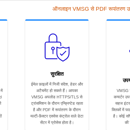
ऑनलाइन VMSG से PDF रूपांतरण 
सुरक्षित
उपय
ईमेल फ़ाइलों में निजी संदेश, हेडर और
ें
अटैचमेंट हो सकते हैं। आपका
VMSG स
d
VMSG अपलोड HTTPS/TLS से
कन्वर्टर उप
ी
ट्रांसमिशन के दौरान एन्क्रिप्टेड रहता
सहज इंटर
है और PDF में रूपांतरण के दौरान
क्लिकों में फ
ों
मल्टी-फ़ैक्टर एक्सेस कंट्रोल वाले डेटा
है। कोई सॉ
सेंटर में प्रोसेस होता है।
की 