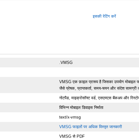
इसकी रेटिंग करें
.VMSG
VMSG एक फ़ाइल प्रारूप है जिसका उपयोग मोबाइल फोन 
जैसे प्रेषक, प्राप्तकर्ता, समय-चयन और संदेश सामग्र
नोटपैड, माइक्रोसॉफ्ट वर्ड, एसएमएस बैकअप और रिस्ट
विभिन्न मोबाइल डिवाइस निर्माता
text/x-vmsg
VMSG फाइलों पर अधिक विस्तृत जानकारी
VMSG से PDF