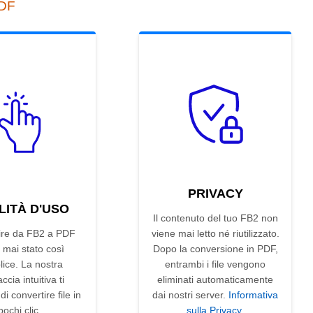
PDF
PRIVACY
LITÀ D'USO
Il contenuto del tuo FB2 non
ire da FB2 a PDF
viene mai letto né riutilizzato.
 mai stato così
Dopo la conversione in PDF,
ice. La nostra
entrambi i file vengono
accia intuitiva ti
eliminati automaticamente
i convertire file in
dai nostri server.
Informativa
pochi clic.
sulla Privacy
.