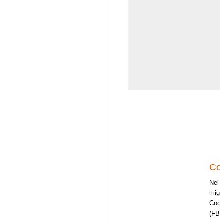
Co
Nel 
mig
Cool
(FB