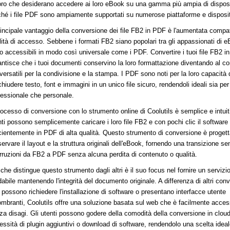
oro che desiderano accedere ai loro eBook su una gamma più ampia di disposit
ché i file PDF sono ampiamente supportati su numerose piattaforme e disposit
principale vantaggio della conversione dei file FB2 in PDF è l'aumentata compati
ilità di accesso. Sebbene i formati FB2 siano popolari tra gli appassionati di 
o accessibili in modo così universale come i PDF. Convertire i tuoi file FB2 i
antisce che i tuoi documenti conservino la loro formattazione diventando al 
versatili per la condivisione e la stampa. I PDF sono noti per la loro capacità 
hiudere testo, font e immagini in un unico file sicuro, rendendoli ideali sia pe
fessionale che personale.
processo di conversione con lo strumento online di Coolutils è semplice e intuit
nti possono semplicemente caricare i loro file FB2 e con pochi clic il software 
icientemente in PDF di alta qualità. Questo strumento di conversione è progett
ervare il layout e la struttura originali dell'eBook, fornendo una transizione s
erruzioni da FB2 a PDF senza alcuna perdita di contenuto o qualità.
che distingue questo strumento dagli altri è il suo focus nel fornire un servizi
dabile mantenendo l'integrità del documento originale. A differenza di altri conve
 possono richiedere l'installazione di software o presentano interfacce utente
ombranti, Coolutils offre una soluzione basata sul web che è facilmente access
za disagi. Gli utenti possono godere della comodità della conversione in clou
essità di plugin aggiuntivi o download di software, rendendolo una scelta ideal