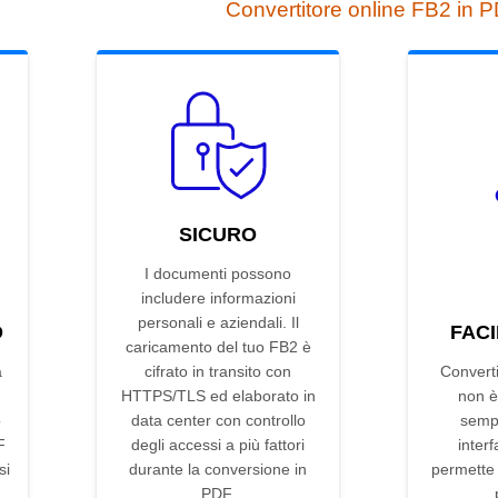
Convertitore online FB2 in 
SICURO
I documenti possono
includere informazioni
personali e aziendali. Il
D
FACI
caricamento del tuo FB2 è
a
cifrato in transito con
Convert
HTTPS/TLS ed elaborato in
non è
o
data center con controllo
sempl
F
degli accessi a più fattori
interf
si
durante la conversione in
permette d
PDF.