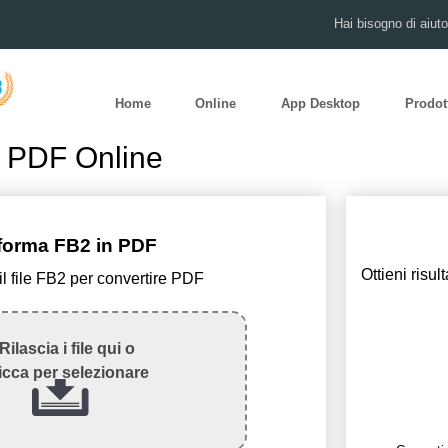
Hai bisogno di aiut
Home
Online
App Desktop
Prodot
n PDF Online
forma FB2 in PDF
Ottieni risu
il file FB2 per convertire PDF
Rilascia i file qui o
icca per selezionare