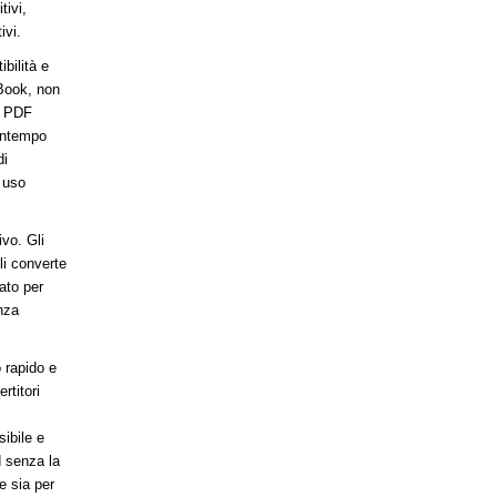
ivi,
ivi.
bilità e
eBook, non
n PDF
contempo
di
r uso
ivo. Gli
li converte
ato per
enza
o rapido e
rtitori
ibile e
d senza la
e sia per