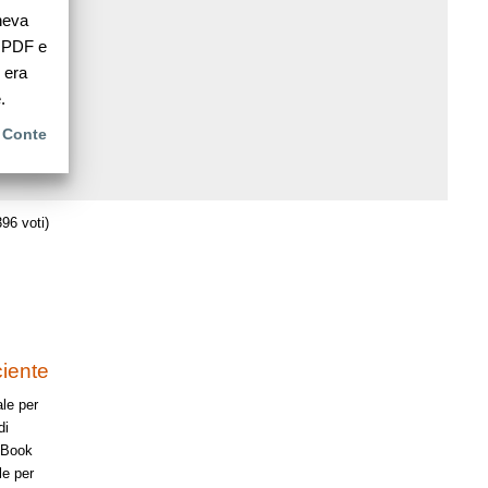
neva
l PDF e
o era
.
 Conte
96 voti)
ciente
ale per
di
onBook
le per