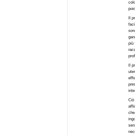
col
poi
Il 
fac
son
gar
più 
racc
pro
Il 
ute
eff
pres
int
Ciò 
affi
che
ing
sen
nec