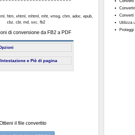
Converti 
Convertir
Converti c
: html, htm, xhtml, mhtml, mht, vmsg, chm, adoc, epub,
cbz, cbr, md, sxc, fb2
Utilizza 
Proteggi i
zioni di conversione da FB2 a PDF
Opzioni
Intestazione e Piè di pagina
Ottieni il file convertito