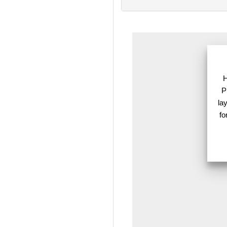
H
P
lay
fo