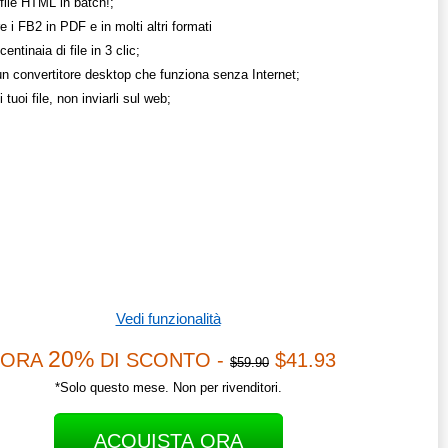
file HTML in batch!;
e i FB2 in PDF e in molti altri formati
entinaia di file in 3 clic;
un convertitore desktop che funziona senza Internet;
 tuoi file, non inviarli sul web;
Vedi funzionalità
20%
ORA
DI SCONTO -
$41.93
$59.90
*Solo questo mese. Non per rivenditori.
ACQUISTA ORA