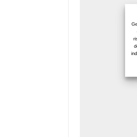
Ge
r
d
ind