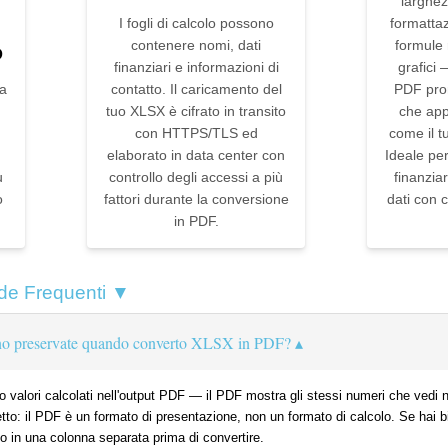
larghez
I fogli di calcolo possono
formattaz
contenere nomi, dati
formule r
D
finanziari e informazioni di
grafici
a
contatto. Il caricamento del
PDF pro
tuo XLSX è cifrato in transito
che app
con HTTPS/TLS ed
come il tu
elaborato in data center con
Ideale per
u
controllo degli accessi a più
finanziar
o
fattori durante la conversione
dati con 
in PDF.
e Frequenti ▼
nno preservate quando converto XLSX in PDF?
ro valori calcolati nell'output PDF — il PDF mostra gli stessi numeri che vedi 
to: il PDF è un formato di presentazione, non un formato di calcolo. Se hai biso
o in una colonna separata prima di convertire.