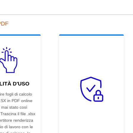
 PDF
LITÀ D'USO
re fogli di calcolo
LSX in PDF online
 mai stato così
rascina il file .xlsx
ertitore renderizza
io di lavoro con le