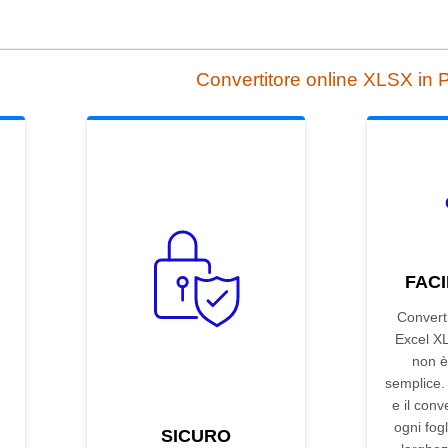
Convertitore online XLSX in
FACI
Converti
Excel X
non è
semplice. T
e il conv
ogni fogl
SICURO