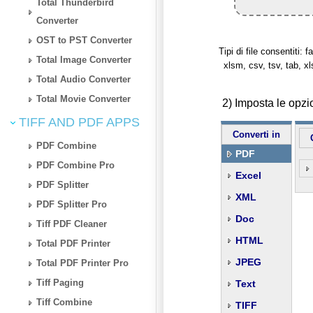
Total Thunderbird
Converter
OST to PST Converter
Tipi di file consentiti: fa
Total Image Converter
xlsm, csv, tsv, tab, x
Total Audio Converter
Total Movie Converter
2) Imposta le opz
TIFF AND PDF APPS
Converti in
PDF Combine
PDF
PDF Combine Pro
Excel
PDF Splitter
XML
PDF Splitter Pro
Doc
Tiff PDF Cleaner
HTML
Total PDF Printer
JPEG
Total PDF Printer Pro
Tiff Paging
Text
Tiff Combine
TIFF