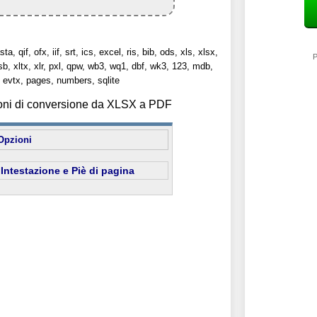
sta, qif, ofx, iif, srt, ics, excel, ris, bib, ods, xls, xlsx,
P
lsb, xltx, xlr, pxl, qpw, wb3, wq1, dbf, wk3, 123, mdb,
evtx, pages, numbers, sqlite
ioni di conversione da XLSX a PDF
Opzioni
Intestazione e Piè di pagina