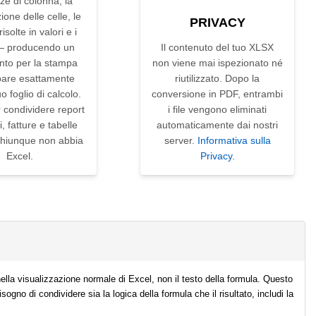
ze di colonna, la
ione delle celle, le
PRIVACY
isolte in valori e i
 — producendo un
Il contenuto del tuo XLSX
nto per la stampa
non viene mai ispezionato né
are esattamente
riutilizzato. Dopo la
o foglio di calcolo.
conversione in PDF, entrambi
 condividere report
i file vengono eliminati
i, fatture e tabelle
automaticamente dai nostri
chiunque non abbia
server.
Informativa sulla
Excel.
Privacy
.
nella visualizzazione normale di Excel, non il testo della formula. Questo
gno di condividere sia la logica della formula che il risultato, includi la