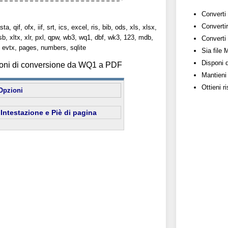
Converti 
Convertir
sta, qif, ofx, iif, srt, ics, excel, ris, bib, ods, xls, xlsx,
lsb, xltx, xlr, pxl, qpw, wb3, wq1, dbf, wk3, 123, mdb,
Converti 
evtx, pages, numbers, sqlite
Sia file
Disponi 
ioni di conversione da WQ1 a PDF
Mantieni 
Ottieni r
Opzioni
Intestazione e Piè di pagina