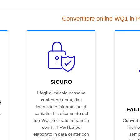
Convertitore online WQ1 in 
SICURO
I fogli di calcolo possono
contenere nomi, dati
D
finanziari e informazioni di
FACI
a
contatto. Il caricamento del
tuo WQ1 è cifrato in transito
Convert
con HTTPS/TLS ed
non è
elaborato in data center con
sempl