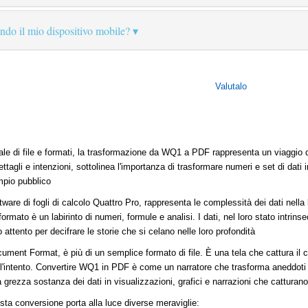
zando il mio dispositivo mobile?
Valutalo
le di file e formati, la trasformazione da WQ1 a PDF rappresenta un viaggio da
ttagli e intenzioni, sottolinea l'importanza di trasformare numeri e set di dati 
mpio pubblico
ware di fogli di calcolo Quattro Pro, rappresenta le complessità dei dati nella
rmato è un labirinto di numeri, formule e analisi. I dati, nel loro stato intrinse
 attento per decifrare le storie che si celano nelle loro profondità
ument Format, è più di un semplice formato di file. È una tela che cattura il 
 e l'intento. Convertire WQ1 in PDF è come un narratore che trasforma aneddoti
la grezza sostanza dei dati in visualizzazioni, grafici e narrazioni che catturan
sta conversione porta alla luce diverse meraviglie: