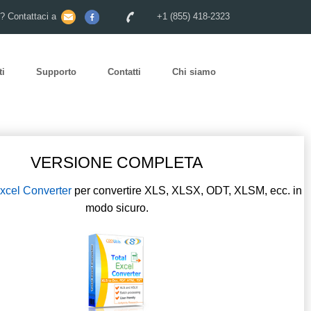
o? Contattaci a
+1 (855) 418-2323
ti
Supporto
Contatti
Chi siamo
VERSIONE COMPLETA
Excel Converter
per convertire XLS, XLSX, ODT, XLSM, ecc. in
modo sicuro.