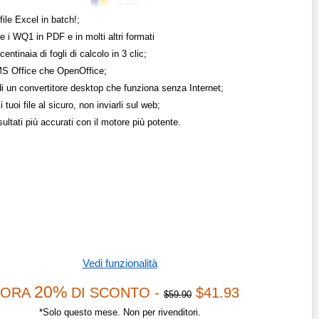
file Excel in batch!;
e i WQ1 in PDF e in molti altri formati
centinaia di fogli di calcolo in 3 clic;
 MS Office che OpenOffice;
di un convertitore desktop che funziona senza Internet;
i tuoi file al sicuro, non inviarli sul web;
isultati più accurati con il motore più potente.
Vedi funzionalità
20%
ORA
DI SCONTO -
$41.93
$59.90
*Solo questo mese. Non per rivenditori.