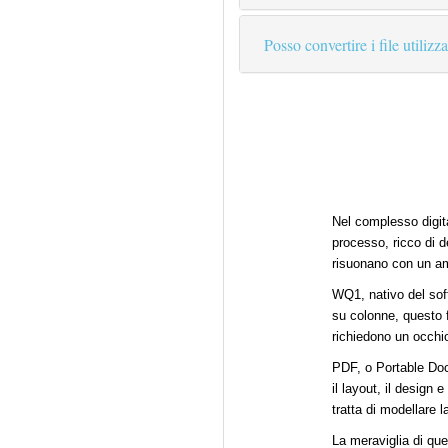
Posso convertire i file utiliz
Nel complesso digita
processo, ricco di de
risuonano con un a
WQ1, nativo del soft
su colonne, questo fo
richiedono un occhio
PDF, o Portable Doc
il layout, il design
tratta di modellare 
La meraviglia di que