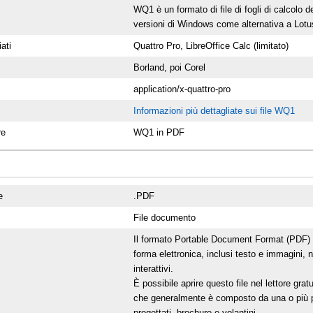
WQ1 è un formato di file di fogli di calcolo 
versioni di Windows come alternativa a Lotu
ati
Quattro Pro, LibreOffice Calc (limitato)
Borland, poi Corel
application/x-quattro-pro
Informazioni più dettagliate sui file WQ1
re
WQ1 in PDF
e
.PDF
File documento
Il formato Portable Document Format (PDF) 
forma elettronica, inclusi testo e immagini, 
interattivi.
È possibile aprire questo file nel lettore gra
che generalmente è composto da una o più pag
progettati, brochure e volantini.