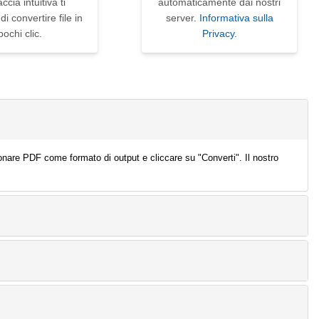
accia intuitiva ti
automaticamente dai nostri
i convertire file in
server.
Informativa sulla
pochi clic.
Privacy
.
ionare PDF come formato di output e cliccare su "Converti". Il nostro