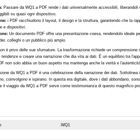
à:
Passare da WQ1 a PDF rende i dati universalmente accessibili, liberandoli dal
ggibili su quasi ogni dispositivo.
ne:
i PDF racchiudono il layout, il design e la struttura, garantendo che la r
e e dispositivi.
one:
Un documento PDF offre una presentazione coesa, rendendolo ideale per co
er, colleghi o un pubblico più ampio.
 non è privo delle sue sfumature. La trasformazione richiede un comprensione de
endenze e creare una narrazione che dia vita ai dati. È un equilibrio tra l'appea
DF non solo abbia un buon aspetto ma mantenga anche la verità e l'autenticit
rsione da WQ1 a PDF è una celebrazione della narrazione dei dati. Sottolinea il
o, coinvolgono e ispirano. In questa era digitale, dove i dati abbondano, sono
, e il viaggio da WQ1 a PDF serve come testimonianza di questo magnifico p
e
.WQ1