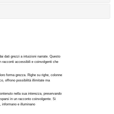
i dati grezzi a intuizioni narrate. Questo
in racconti accessibili e coinvolgenti che
 loro forma grezza. Righe su righe, colonne
co, offrono possibilità illimitate ma
contenuto nella sua interezza, preservando
 sparsi in un racconto coinvolgente. Si
o, informano e illuminano