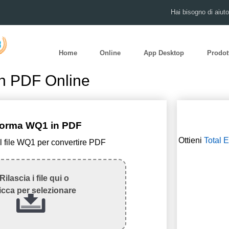
Hai bisogno di aiut
Home
Online
App Desktop
Prodot
n PDF Online
forma WQ1 in PDF
Ottieni
Total 
il file WQ1 per convertire PDF
Rilascia i file qui o
icca per selezionare