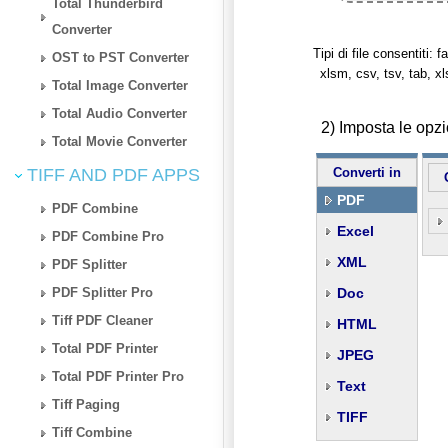
Total Thunderbird
Converter
Tipi di file consentiti: fa
OST to PST Converter
xlsm, csv, tsv, tab, x
Total Image Converter
Total Audio Converter
2) Imposta le opz
Total Movie Converter
TIFF AND PDF APPS
Converti in
PDF
PDF Combine
Excel
PDF Combine Pro
XML
PDF Splitter
PDF Splitter Pro
Doc
Tiff PDF Cleaner
HTML
Total PDF Printer
JPEG
Total PDF Printer Pro
Text
Tiff Paging
TIFF
Tiff Combine