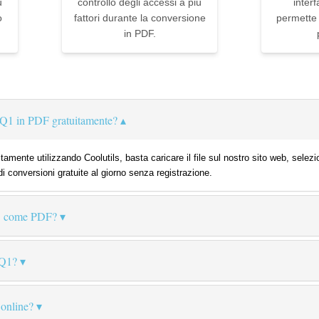
u
controllo degli accessi a più
interf
o
fattori durante la conversione
permette d
in PDF.
Q1 in PDF gratuitamente?
amente utilizzando Coolutils, basta caricare il file sul nostro sito web, selez
di conversioni gratuite al giorno senza registrazione.
1 come PDF?
WQ1?
 online?