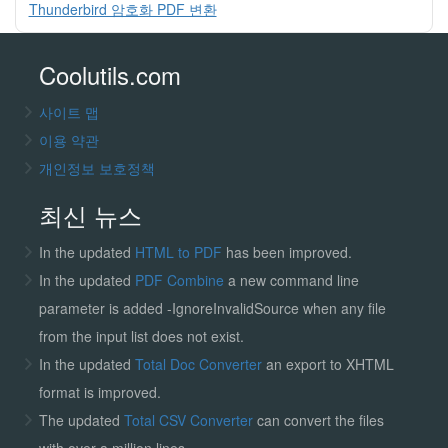
Thunderbird 암호화 PDF 변환
Coolutils.com
사이트 맵
이용 약관
개인정보 보호정책
최신 뉴스
In the updated
HTML to PDF
has been improved.
In the updated
PDF Combine
a new command line
parameter is added -IgnoreInvalidSource when any file
from the input list does not exist.
In the updated
Total Doc Converter
an export to XHTML
format is improved.
The updated
Total CSV Converter
can convert the files