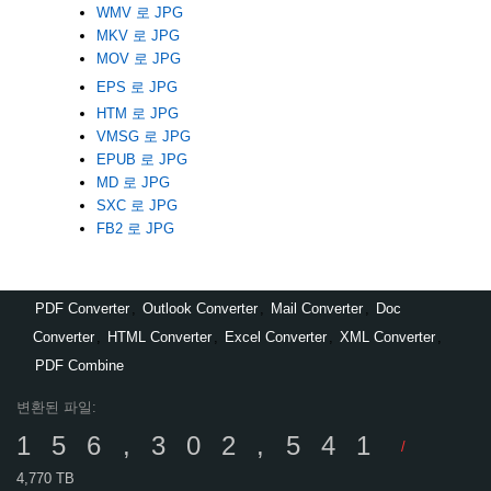
WMV 로 JPG
MKV 로 JPG
MOV 로 JPG
EPS 로 JPG
HTM 로 JPG
VMSG 로 JPG
EPUB 로 JPG
MD 로 JPG
SXC 로 JPG
FB2 로 JPG
PDF Converter
,
Outlook Converter
,
Mail Converter
,
Doc
Converter
,
HTML Converter
,
Excel Converter
,
XML Converter
,
PDF Combine
변환된 파일:
156,302,541
/
4,770 TB