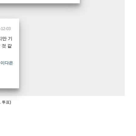
-12-03
지만 기
 것 같
이다은
1 투표)