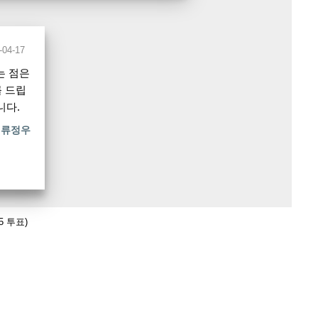
-04-17
는 점은
를 드립
니다.
류정우
5 투표)