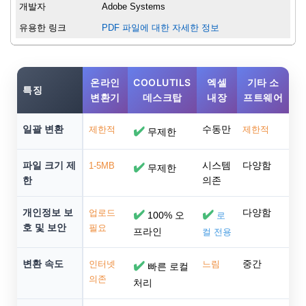
개발자
Adobe Systems
유용한 링크
PDF 파일에 대한 자세한 정보
온라인
COOLUTILS
엑셀
기타 소
특징
변환기
데스크탑
내장
프트웨어
일괄 변환
수동만
제한적
✔️
제한적
무제한
파일 크기 제
시스템
다양함
1-5MB
✔️
무제한
한
의존
개인정보 보
다양함
업로드
✔️
✔️
100% 오
로
호 및 보안
필요
프라인
컬 전용
변환 속도
중간
인터넷
✔️
느림
빠른 로컬
의존
처리