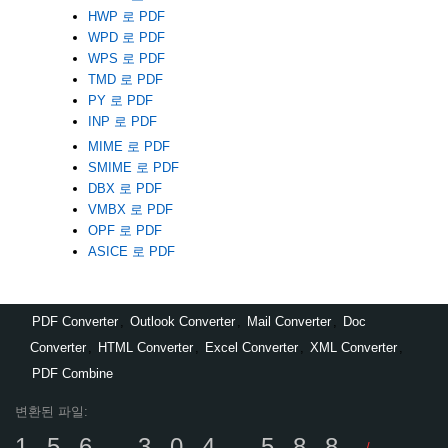
HWP 로 PDF
WPD 로 PDF
WPS 로 PDF
TMD 로 PDF
PY 로 PDF
INP 로 PDF
MIME 로 PDF
SMIME 로 PDF
DBX 로 PDF
VMBX 로 PDF
OPF 로 PDF
ASICE 로 PDF
PDF Converter
,
Outlook Converter
,
Mail Converter
,
Doc
Converter
,
HTML Converter
,
Excel Converter
,
XML Converter
,
PDF Combine
변환된 파일:
156,304,588
/