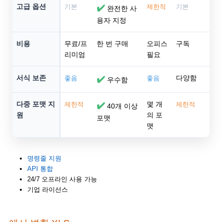
고급 옵션
기본
✔️
제한적
기본
완전한 사
용자 지정
비용
무료/프
한 번 구매
오피스
구독
리미엄
필요
서식 보존
다양함
좋음
✔️
좋음
우수함
다중 포맷 지
몇 개
제한적
✔️
제한적
40개 이상
원
의 포
포맷
맷
명령줄 지원
API 통합
24/7 오프라인 사용 가능
기업 라이선스