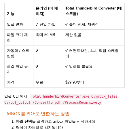
온라인 (이 페
Total Thunderbird Converter (데
기능
이지)
스크톱)
일괄 변환
✓ 단일 파일
✓ 폴더 전체, 재귀적
파일 크기 제
최대 50 MB
제한 없음
한
자동화 / 스크
✗
✓ 커맨드라인, .bat, 작업 스케줄
립팅
러
로컬 파일 유
✗
✓ 업로드 불필요
지
가격
무료
$29.90부터
일괄 CLI 예시:
TotalThunderbirdConverter.exe C:\mbox_files
C:\pdf_output /ConvertTo pdf /ProcessRecursively
MBOX를 PDF로 변환하는 방법
파일 선택
을 클릭하고 .mbox 파일을 선택하세요
형식이 자동으로 감지됩니다