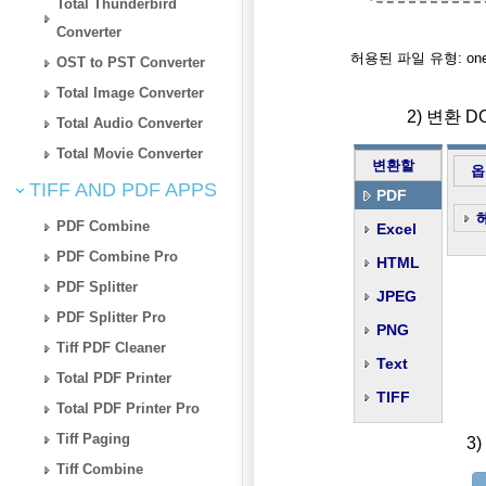
Total Thunderbird
Converter
허용된 파일 유형: one, docx
OST to PST Converter
Total Image Converter
2) 변환 
Total Audio Converter
Total Movie Converter
변환할
옵
TIFF AND PDF APPS
PDF
PDF Combine
Excel
PDF Combine Pro
HTML
PDF Splitter
JPEG
PDF Splitter Pro
PNG
Tiff PDF Cleaner
Text
Total PDF Printer
TIFF
Total PDF Printer Pro
Tiff Paging
3
Tiff Combine