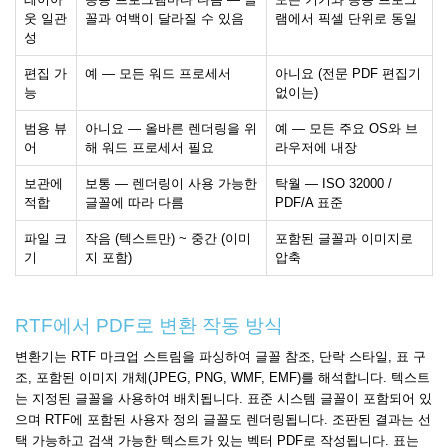
웃 일관
꼴과 여백이 달라질 수 있음
램에서 픽셀 단위로 동일
성
편집 가
예 — 모든 워드 프로세서
아니요 (전문 PDF 편집기
능
없이는)
범용 뷰
아니요 — 올바른 렌더링을 위
예 — 모든 주요 OS와 브
어
해 워드 프로세서 필요
라우저에 내장
보관에
보통 — 렌더링이 사용 가능한
탁월 — ISO 32000 /
적합
글꼴에 따라 다름
PDF/A 표준
파일 크
작음 (텍스트만) ~ 중간 (이미
포함된 글꼴과 이미지로
기
지 포함)
압축
RTF에서 PDF로 변환 작동 방식
변환기는 RTF 마크업 스트림을 파싱하여 글꼴 참조, 단락 스타일, 표 구
조, 포함된 이미지 개체(JPEG, PNG, WMF, EMF)를 해석합니다. 텍스트
는 지정된 글꼴을 사용하여 배치됩니다. 표준 시스템 글꼴이 포함되어 있
으며 RTF에 포함된 사용자 정의 글꼴도 렌더링됩니다. 조판된 결과는 선
택 가능하고 검색 가능한 텍스트가 있는 벡터 PDF로 작성됩니다. 표는