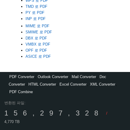
WPS 로 PDF
TMD 로 PDF
PY 로 PDF
INP 로 PDF
MIME 로 PDF
SMIME 로 PDF
DBX 로 PDF
VMBX 로 PDF
OPF 로 PDF
ASICE 로 PDF
PDF Converter
,
Outlook Converter
,
Mail Converter
,
Doc
Converter
,
HTML Converter
,
Excel Converter
,
XML Converter
,
PDF Combine
변환된 파일:
156,297,328
/
4,770 TB