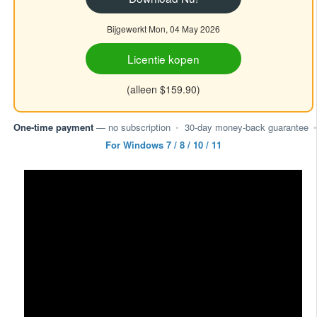
Bijgewerkt Mon, 04 May 2026
Licentie kopen
(alleen $159.90)
One-time payment
— no subscription
•
30-day money-back guarantee
•
For Windows 7 / 8 / 10 / 11