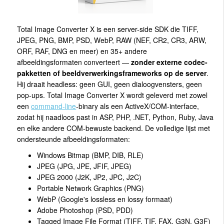
Total Image Converter X is een server-side SDK die TIFF,
JPEG, PNG, BMP, PSD, WebP, RAW (NEF, CR2, CR3, ARW,
ORF, RAF, DNG en meer) en 35+ andere
afbeeldingsformaten converteert —
zonder externe codec-
pakketten of beeldverwerkingsframeworks op de server
.
Hij draait headless: geen GUI, geen dialoogvensters, geen
pop-ups. Total Image Converter X wordt geleverd met zowel
een
command-line
-binary als een ActiveX/COM-interface,
zodat hij naadloos past in ASP, PHP, .NET, Python, Ruby, Java
en elke andere COM-bewuste backend. De volledige lijst met
ondersteunde afbeeldingsformaten:
Windows Bitmap (BMP, DIB, RLE)
JPEG (JPG, JPE, JFIF, JPEG)
JPEG 2000 (J2K, JP2, JPC, J2C)
Portable Network Graphics (PNG)
WebP (Google's lossless en lossy formaat)
Adobe Photoshop (PSD, PDD)
Tagged Image File Format (TIFF, TIF, FAX, G3N, G3F)