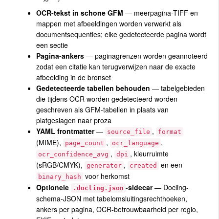
OCR-tekst in schone GFM
— meerpagina-TIFF en
mappen met afbeeldingen worden verwerkt als
documentsequenties; elke gedetecteerde pagina wordt
een sectie
Pagina-ankers
— paginagrenzen worden geannoteerd
zodat een citatie kan terugverwijzen naar de exacte
afbeelding in de bronset
Gedetecteerde tabellen behouden
— tabelgebieden
die tijdens OCR worden gedetecteerd worden
geschreven als GFM-tabellen in plaats van
platgeslagen naar proza
YAML frontmatter
—
,
source_file
format
(MIME),
,
,
page_count
ocr_language
,
, kleurruimte
ocr_confidence_avg
dpi
(sRGB/CMYK),
,
en een
generator
created
voor herkomst
binary_hash
Optionele
-sidecar
— Docling-
.docling.json
schema-JSON met tabelomsluitingsrechthoeken,
ankers per pagina, OCR-betrouwbaarheid per regio,