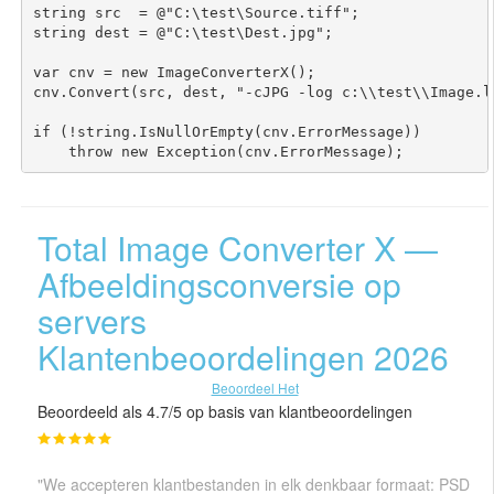
string src  = @"C:\test\Source.tiff";

string dest = @"C:\test\Dest.jpg";

var cnv = new ImageConverterX();

cnv.Convert(src, dest, "-cJPG -log c:\\test\\Image.lo
if (!string.IsNullOrEmpty(cnv.ErrorMessage))

Total Image Converter X —
Afbeeldingsconversie op
servers
Klantenbeoordelingen 2026
Beoordeel Het
Beoordeeld als 4.7/5 op basis van klantbeoordelingen
"We accepteren klantbestanden in elk denkbaar formaat: PSD