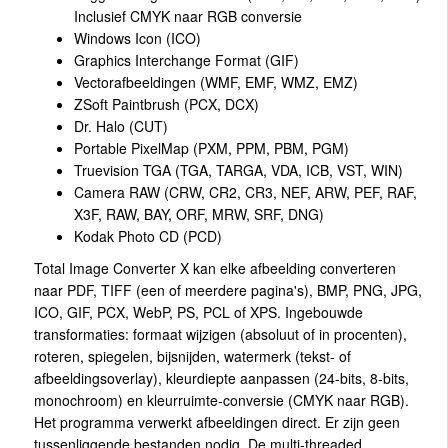
Inclusief CMYK naar RGB conversie
Windows Icon (ICO)
Graphics Interchange Format (GIF)
Vectorafbeeldingen (WMF, EMF, WMZ, EMZ)
ZSoft Paintbrush (PCX, DCX)
Dr. Halo (CUT)
Portable PixelMap (PXM, PPM, PBM, PGM)
Truevision TGA (TGA, TARGA, VDA, ICB, VST, WIN)
Camera RAW (CRW, CR2, CR3, NEF, ARW, PEF, RAF,
X3F, RAW, BAY, ORF, MRW, SRF, DNG)
Kodak Photo CD (PCD)
Total Image Converter X kan elke afbeelding converteren
naar PDF, TIFF (een of meerdere pagina's), BMP, PNG, JPG,
ICO, GIF, PCX, WebP, PS, PCL of XPS. Ingebouwde
transformaties: formaat wijzigen (absoluut of in procenten),
roteren, spiegelen, bijsnijden, watermerk (tekst- of
afbeeldingsoverlay), kleurdiepte aanpassen (24-bits, 8-bits,
monochroom) en kleurruimte-conversie (CMYK naar RGB).
Het programma verwerkt afbeeldingen direct. Er zijn geen
tussenliggende bestanden nodig. De multi-threaded