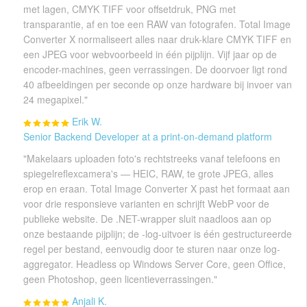
met lagen, CMYK TIFF voor offsetdruk, PNG met
transparantie, af en toe een RAW van fotografen. Total Image
Converter X normaliseert alles naar druk-klare CMYK TIFF en
een JPEG voor webvoorbeeld in één pijplijn. Vijf jaar op de
encoder-machines, geen verrassingen. De doorvoer ligt rond
40 afbeeldingen per seconde op onze hardware bij invoer van
24 megapixel."
Erik W.
Senior Backend Developer at a print-on-demand platform
"Makelaars uploaden foto's rechtstreeks vanaf telefoons en
spiegelreflexcamera's — HEIC, RAW, te grote JPEG, alles
erop en eraan. Total Image Converter X past het formaat aan
voor drie responsieve varianten en schrijft WebP voor de
publieke website. De .NET-wrapper sluit naadloos aan op
onze bestaande pijplijn; de -log-uitvoer is één gestructureerde
regel per bestand, eenvoudig door te sturen naar onze log-
aggregator. Headless op Windows Server Core, geen Office,
geen Photoshop, geen licentieverrassingen."
Anjali K.