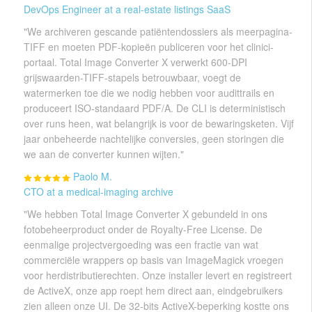
DevOps Engineer at a real-estate listings SaaS
"We archiveren gescande patiëntendossiers als meerpagina-
TIFF en moeten PDF-kopieën publiceren voor het clinici-
portaal. Total Image Converter X verwerkt 600-DPI
grijswaarden-TIFF-stapels betrouwbaar, voegt de
watermerken toe die we nodig hebben voor audittrails en
produceert ISO-standaard PDF/A. De CLI is deterministisch
over runs heen, wat belangrijk is voor de bewaringsketen. Vijf
jaar onbeheerde nachtelijke conversies, geen storingen die
we aan de converter kunnen wijten."
Paolo M.
CTO at a medical-imaging archive
"We hebben Total Image Converter X gebundeld in ons
fotobeheerproduct onder de Royalty-Free License. De
eenmalige projectvergoeding was een fractie van wat
commerciële wrappers op basis van ImageMagick vroegen
voor herdistributierechten. Onze installer levert en registreert
de ActiveX, onze app roept hem direct aan, eindgebruikers
zien alleen onze UI. De 32-bits ActiveX-beperking kostte ons