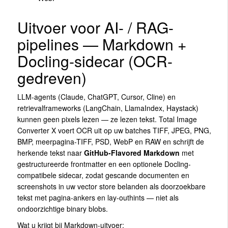
Uitvoer voor AI- / RAG-
pipelines — Markdown +
Docling-sidecar (OCR-
gedreven)
LLM-agents (Claude, ChatGPT, Cursor, Cline) en
retrievalframeworks (LangChain, LlamaIndex, Haystack)
kunnen geen pixels lezen — ze lezen tekst. Total Image
Converter X voert OCR uit op uw batches TIFF, JPEG, PNG,
BMP, meerpagina-TIFF, PSD, WebP en RAW en schrijft de
herkende tekst naar
GitHub-Flavored Markdown
met
gestructureerde frontmatter en een optionele Docling-
compatibele sidecar, zodat gescande documenten en
screenshots in uw vector store belanden als doorzoekbare
tekst met pagina-ankers en lay-outhints — niet als
ondoorzichtige binary blobs.
Wat u krijgt bij Markdown-uitvoer: