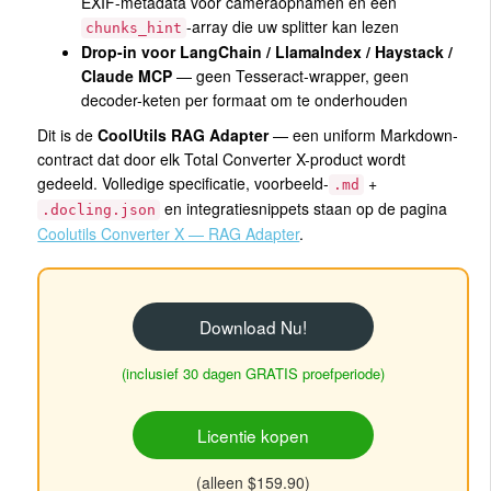
EXIF-metadata voor cameraopnamen en een
-array die uw splitter kan lezen
chunks_hint
Drop-in voor LangChain / LlamaIndex / Haystack /
Claude MCP
— geen Tesseract-wrapper, geen
decoder-keten per formaat om te onderhouden
Dit is de
CoolUtils RAG Adapter
— een uniform Markdown-
contract dat door elk Total Converter X-product wordt
gedeeld. Volledige specificatie, voorbeeld-
+
.md
en integratiesnippets staan op de pagina
.docling.json
Coolutils Converter X — RAG Adapter
.
Download Nu!
(inclusief 30 dagen GRATIS proefperiode)
Licentie kopen
(alleen $159.90)