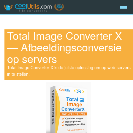
Total Image Converter X
— Afbeeldingsconversie
op servers
Total Image Converter X is de juiste oplossing om op web-servers
in te stellen.