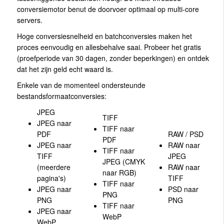
conversiemotor benut de doorvoer optimaal op multi-core
servers.
Hoge conversiesnelheid en batchconversies maken het
proces eenvoudig en allesbehalve saai. Probeer het gratis
(proefperiode van 30 dagen, zonder beperkingen) en ontdek
dat het zijn geld echt waard is.
Enkele van de momenteel ondersteunde
bestandsformaatconversies:
JPEG
TIFF
JPEG naar
TIFF naar
PDF
RAW / PSD
PDF
JPEG naar
RAW naar
TIFF naar
TIFF
JPEG
JPEG (CMYK
(meerdere
RAW naar
naar RGB)
pagina's)
TIFF
TIFF naar
JPEG naar
PSD naar
PNG
PNG
PNG
TIFF naar
JPEG naar
WebP
WebP