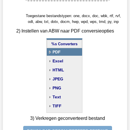
Toegestane bestandstypen: one, docx, doc, wbk, rtf, rvf,
odt, abw, txt, dotx, docm, hwp, wpd, wps, tmd, py, inp
2) Instellen van ABW naar PDF conversieopties
%s Converters
PDF
Excel
HTML
JPEG
PNG
Text
TIFF
3) Verkregen geconverteerd bestand