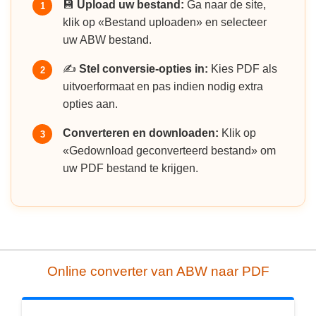
💾
Upload uw bestand:
Ga naar de site,
1
klik op «Bestand uploaden» en selecteer
uw ABW bestand.
✍️
Stel conversie-opties in:
Kies PDF als
2
uitvoerformaat en pas indien nodig extra
opties aan.
Converteren en downloaden:
Klik op
3
«Gedownload geconverteerd bestand» om
uw PDF bestand te krijgen.
Online converter van ABW naar PDF