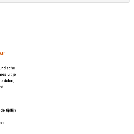
ar
ridische
mes uit je
e delen,
at
 tijdlijn
oor