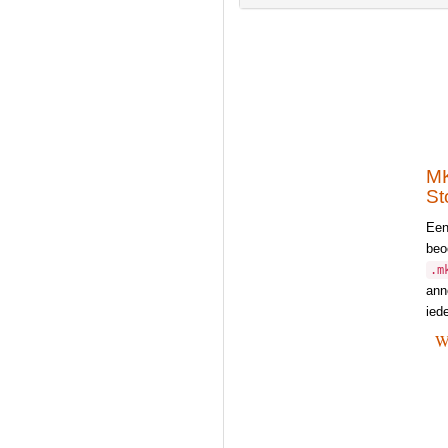
MK
St
Een
beo
.m
ann
ied
W