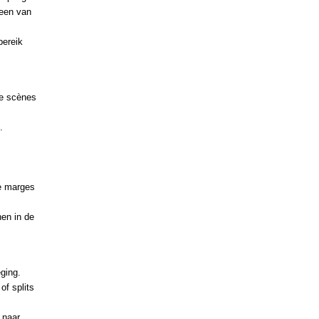
leen van
ereik
re scènes
.
ne marges
nen in de
ging.
of splits
 naar