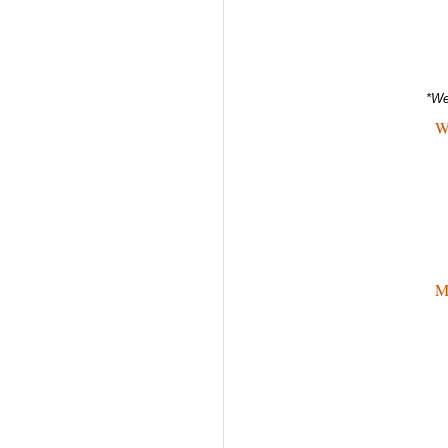
*We
W
M