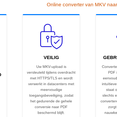
Online converter van MKV naa
VEILIG
GEBR
Uw MKV-upload is
Converte
versleuteld tijdens overdracht
PDF i
D
met HTTPS/TLS en wordt
eenvoud
F
verwerkt in datacenters met
intuïtieve
meervoudige
staat 
toegangsbeveiliging, zodat
slechts e
het gedurende de gehele
converter
conversie naar PDF
zorgt
beschermd blijft.
nauwkeu