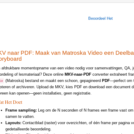
Beoordeel Het
V naar PDF: Maak van Matroska Video een Deelba
oryboard
 afdrukbare momentopname van een video nodig voor samenvattingen, QA, ju
ordeling of lesmateriaal? Deze online
MKV-naar-PDF
converter extraheert fra
(Matroska) bestand en maakt een schoon, gepagineerd
PDF
—perfect om t
kv
oteren of archiveren. Upload de MKV, kies PDF en download een document d
ereen kan openen—geen installaties, geen registratie.
at Het Doet
Frame sampling:
Leg om de N seconden of N frames een frame vast om de
samen te vatten.
Layouts:
Contactblad (raster) voor overzichten, of één frame per pagina v
gedetailleerde beoordeling.