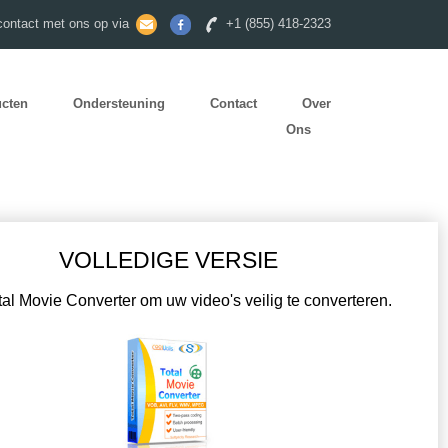
ontact met ons op via
+1 (855) 418-2323
ucten
Ondersteuning
Contact
Over
Ons
VOLLEDIGE VERSIE
tal Movie Converter om uw video's veilig te converteren.