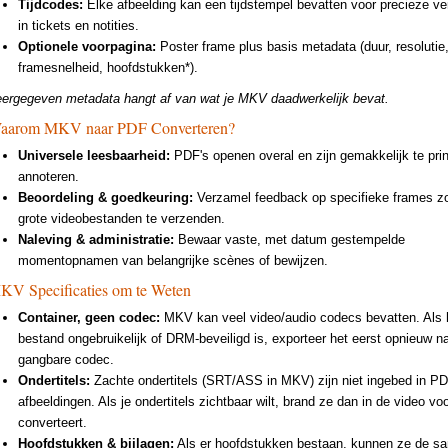
Tijdcodes:
Elke afbeelding kan een tijdstempel bevatten voor precieze ve
in tickets en notities.
Optionele voorpagina:
Poster frame plus basis metadata (duur, resolutie
framesnelheid, hoofdstukken*).
ergegeven metadata hangt af van wat je MKV daadwerkelijk bevat.
aarom MKV naar PDF Converteren?
Universele leesbaarheid:
PDF's openen overal en zijn gemakkelijk te pri
annoteren.
Beoordeling & goedkeuring:
Verzamel feedback op specifieke frames z
grote videobestanden te verzenden.
Naleving & administratie:
Bewaar vaste, met datum gestempelde
momentopnamen van belangrijke scènes of bewijzen.
KV Specificaties om te Weten
Container, geen codec:
MKV kan veel video/audio codecs bevatten. Als 
bestand ongebruikelijk of DRM-beveiligd is, exporteer het eerst opnieuw n
gangbare codec.
Ondertitels:
Zachte ondertitels (SRT/ASS in MKV) zijn niet ingebed in P
afbeeldingen. Als je ondertitels zichtbaar wilt, brand ze dan in de video voo
converteert.
Hoofdstukken & bijlagen:
Als er hoofdstukken bestaan, kunnen ze de sa