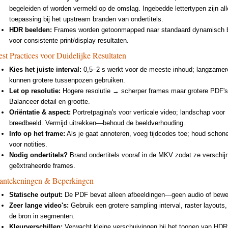
begeleiden of worden vermeld op de omslag. Ingebedde lettertypen zijn al
toepassing bij het upstream branden van ondertitels.
HDR beelden:
Frames worden getoonmapped naar standaard dynamisch b
voor consistente print/display resultaten.
st Practices voor Duidelijke Resultaten
Kies het juiste interval:
0,5–2 s werkt voor de meeste inhoud; langzame
kunnen grotere tussenpozen gebruiken.
Let op resolutie:
Hogere resolutie → scherper frames maar grotere PDF's
Balanceer detail en grootte.
Oriëntatie & aspect:
Portretpagina's voor verticale video; landschap voor
breedbeeld. Vermijd uitrekken—behoud de beeldverhouding.
Info op het frame:
Als je gaat annoteren, voeg tijdcodes toe; houd scho
voor notities.
Nodig ondertitels?
Brand ondertitels vooraf in de MKV zodat ze verschij
geëxtraheerde frames.
antekeningen & Beperkingen
Statische output:
De PDF bevat alleen afbeeldingen—geen audio of bewe
Zeer lange video's:
Gebruik een grotere sampling interval, raster layouts, 
de bron in segmenten.
Kleurverschillen:
Verwacht kleine verschuivingen bij het toonen van HDR