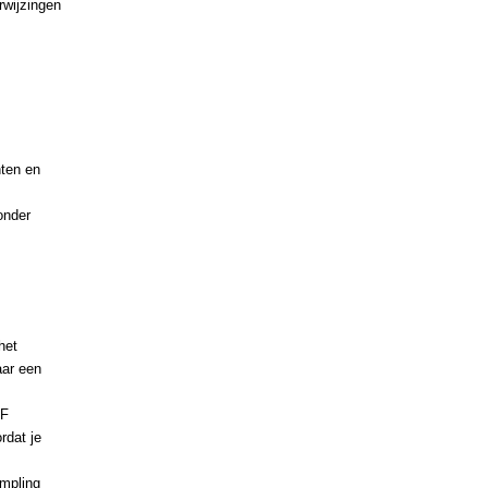
rwijzingen
,
nten en
onder
het
aar een
DF
rdat je
mpling